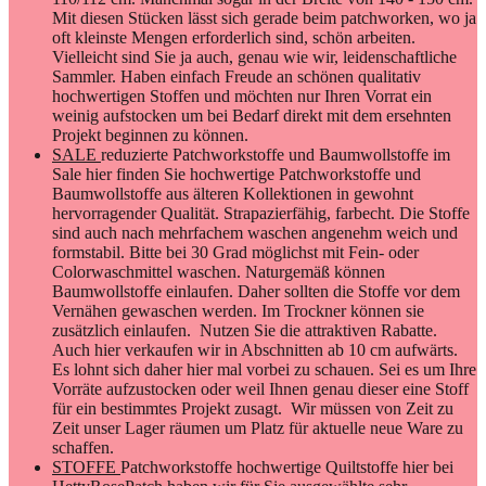
Mit diesen Stücken lässt sich gerade beim patchworken, wo ja
oft kleinste Mengen erforderlich sind, schön arbeiten.
Vielleicht sind Sie ja auch, genau wie wir, leidenschaftliche
Sammler. Haben einfach Freude an schönen qualitativ
hochwertigen Stoffen und möchten nur Ihren Vorrat ein
weinig aufstocken um bei Bedarf direkt mit dem ersehnten
Projekt beginnen zu können.
SALE
reduzierte Patchworkstoffe und Baumwollstoffe im
Sale hier finden Sie hochwertige Patchworkstoffe und
Baumwollstoffe aus älteren Kollektionen in gewohnt
hervorragender Qualität. Strapazierfähig, farbecht. Die Stoffe
sind auch nach mehrfachem waschen angenehm weich und
formstabil. Bitte bei 30 Grad möglichst mit Fein- oder
Colorwaschmittel waschen. Naturgemäß können
Baumwollstoffe einlaufen. Daher sollten die Stoffe vor dem
Vernähen gewaschen werden. Im Trockner können sie
zusätzlich einlaufen. Nutzen Sie die attraktiven Rabatte.
Auch hier verkaufen wir in Abschnitten ab 10 cm aufwärts.
Es lohnt sich daher hier mal vorbei zu schauen. Sei es um Ihre
Vorräte aufzustocken oder weil Ihnen genau dieser eine Stoff
für ein bestimmtes Projekt zusagt. Wir müssen von Zeit zu
Zeit unser Lager räumen um Platz für aktuelle neue Ware zu
schaffen.
STOFFE
Patchworkstoffe hochwertige Quiltstoffe hier bei