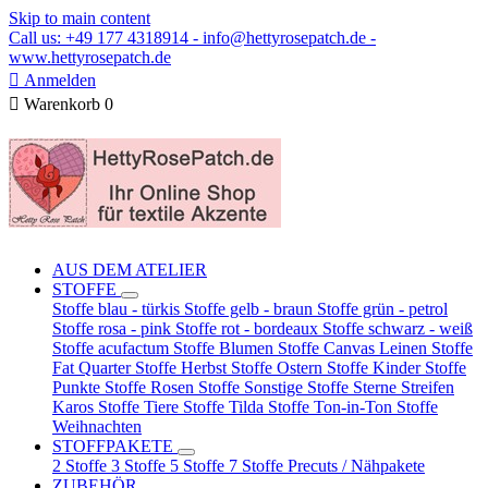
Skip to main content
Call us: +49 177 4318914 - info@hettyrosepatch.de -
www.hettyrosepatch.de

Anmelden

Warenkorb
0
AUS DEM ATELIER
STOFFE
Stoffe blau - türkis
Stoffe gelb - braun
Stoffe grün - petrol
Stoffe rosa - pink
Stoffe rot - bordeaux
Stoffe schwarz - weiß
Stoffe acufactum
Stoffe Blumen
Stoffe Canvas Leinen
Stoffe
Fat Quarter
Stoffe Herbst
Stoffe Ostern
Stoffe Kinder
Stoffe
Punkte
Stoffe Rosen
Stoffe Sonstige
Stoffe Sterne Streifen
Karos
Stoffe Tiere
Stoffe Tilda
Stoffe Ton-in-Ton
Stoffe
Weihnachten
STOFFPAKETE
2 Stoffe
3 Stoffe
5 Stoffe
7 Stoffe
Precuts / Nähpakete
ZUBEHÖR