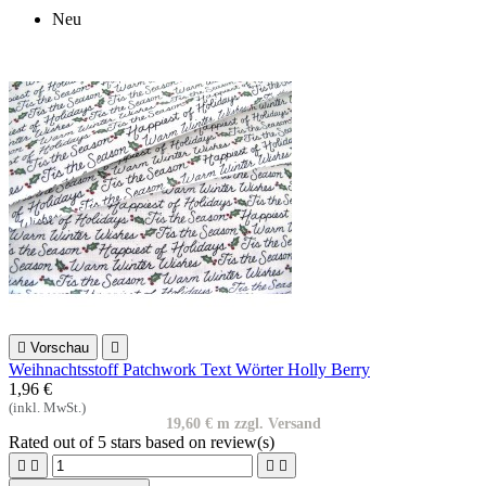
Neu

Vorschau

Weihnachtsstoff Patchwork Text Wörter Holly Berry
1,96 €
(inkl. MwSt.)
19,60 € m zzgl. Versand
Rated
out of 5 stars based on
review(s)



