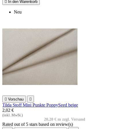

In den Warenkorb
Neu

Vorschau

Tilda Stoff Mini Punkte PoppySeed beige
2,02 €
(inkl. MwSt.)
20,20 € m zzgl. Versand
Rated
out of 5 stars based on
review(s)