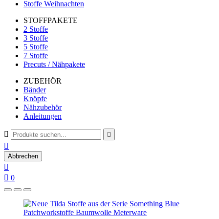
Stoffe Weihnachten
STOFFPAKETE
2 Stoffe
3 Stoffe
5 Stoffe
7 Stoffe
Precuts / Nähpakete
ZUBEHÖR
Bänder
Knöpfe
Nähzubehör
Anleitungen



Abbrechen


0