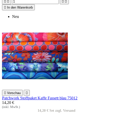





In den Warenkorb
Neu

Vorschau

Patchwork Stoffpaket Kaffe Fassett blau 75012
14,20 €
(inkl. MwSt.)
14,20 € Set zzgl. Versand