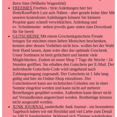
ihren Sinn (Wilhelm Wagenfeld)
FREEBIES
Freebies / freie Anleitungen hier bei
HettyRosePatch Lust aufs Nähen - aber gerade keine Idee Mit
unseren kostenlosen Anleitungen können Sie kleinere
Projekte ganz schnell verwirklichen. Anleitung und
ev. Schnittmuster stehen jeweils ganz unten zum Download
für Sie bereit
GUTSCHEINE
Mit einem Geschenkgutschein Freude
bringen Sie möchten einen lieben Menschen beschenken,
kennen aber dessen Vorlieben nicht bzw. wollen bei der Wahl
freie Hand lassen, dann wäre dies das optimale Geschenk.
Unser Sortiment ist breit gefächtert und bietete viele
Möglichkeiten. Zudem ist unser Shop 7 Tage die Woche / 24
Stunden geöffnet. Sie erhalten den Gutschein per E-Mail. Der
individuelle Gutschein-Code wird umgehend nach
Zahlungseingang zugesandt. Der Gutschein ist 1 Jahr lang
gültig und hier im Online-Shop einzulösen. Der
Gutscheinwert kann aus technischen Gründen nur in einer
Summe eingelöst werden und kann nicht auf mehrere
Bestellungen gesplittet werden. Außerdem kann dieser nicht
auf Versandkosten angerechnet werden. Restbeträge können
nicht ausgezahlt werden.
JUNK JOURNAL
zauberhafte Junk Journal - ein besonderes
Tagebuch haben wir mit Herzblut und viel Liebe zum Detail
zu 100 % handgefertigt. Während sich Themen wiederholen