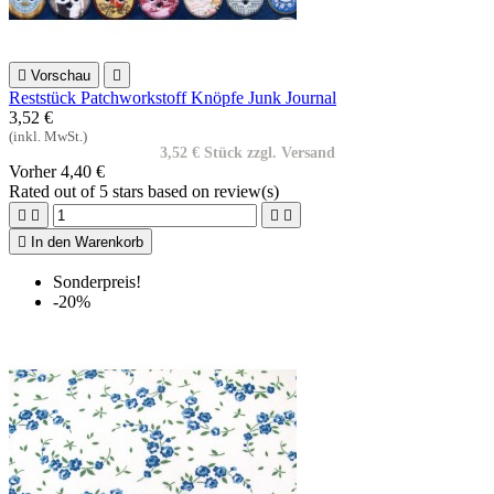

Vorschau

Reststück Patchworkstoff Knöpfe Junk Journal
3,52 €
(inkl. MwSt.)
3,52 € Stück zzgl. Versand
Vorher
4,40 €
Rated
out of 5 stars based on
review(s)





In den Warenkorb
Sonderpreis!
-20%