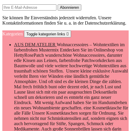
Sie können Ihr Einverständnis jederzeit widerrufen. Unsere
Kontaktinformationen finden Sie u. a. in der Datenschutzerklärung.
Kategorien
Toggle kategorien links

AUS DEM ATELIER
Wohnaccessoires – Wohntextilien im
farbenfrohen Mustermix Entdecken Sie im Onlineshop von
HettyRosePatch wunderschöne Wohnaccessoires, darunter
edle Kissen aus Leinen, farbenfrohe Patchworkdecken aus
Baumwolle und viele weitere hochwertige Wohntextilien aus
traumhaft schönen Stoffen. Unsere kleine exklusive Auswahl
verleiht Ihren vier Wänden eine ländlich gemütliche
Atmosphäre. Und oft sind es die kleinen Dinge die zählen.
Mal frech fröhlich bunt oder dezent edel, je nach Lust und
Laune lässt sich mit ein paar ausgesuchten Dekoartikeln
schnell um dekorieren und es entsteht ein ganz neuer
Eindruck. Mit wenig Aufwand haben Sie im Handumdrehen
ein neues Wohnambiente geschaffen. eine Kosmetiktasche für
alle Fälle Unsere Kosmetiktaschen sorgen für Ordnung. Sie
nehmen nicht nur Schminkutensilien auf, sondern eignen sich
auch hervorragend für Stifte, Spangen, Schmuck oder
Medikamente. Auch große Sonnenbrillen lassen sich darin