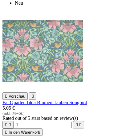
Neu

Vorschau

Fat Quarter Tilda Blumen Tauben Songbird
5,05 €
(inkl. MwSt.)
Rated
out of 5 stars based on
review(s)





In den Warenkorb