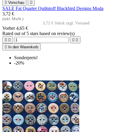

Vorschau

SALE Fat Quarter Quiltstoff Blackbird Designs Moda
3,72 €
(inkl. MwSt.)
3,72 € Stück zzgl. Versand
Vorher
4,65 €
Rated
out of 5 stars based on
review(s)





In den Warenkorb
Sonderpreis!
-20%