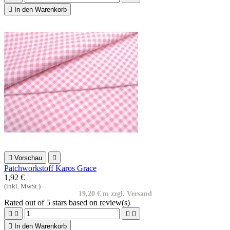

In den Warenkorb

Vorschau

Patchworkstoff Karos Grace
1,92 €
(inkl. MwSt.)
19,20 € m zzgl. Versand
Rated
out of 5 stars based on
review(s)





In den Warenkorb