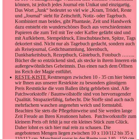
können, ist jedoch jedes Journal ein Unikat und einzigartig.
Das Wort „Junk“ bedeutet so viel wie „Kram, Trödel, Reste
und „Journal“ steht für Zeitschrift, Notiz- oder Tagebuch.
Kombiniert man beides, gibt Phantasie, Zeit und Handwerk
dazu entsteht ein wunderschönes Buch aus verschiedensten
Papieren die zum Teil mit Tee oder Kaffee gefärbt sind und
mit Aufklebern, Stempeldruck, Einschubtaschen, Spitze, Tags
dekoriert sind. Nicht nur als Tagebuch gedacht, sondern auch
als Reisejournal, Gedichtsammlung, Ideenbuch,
Dankbarkeitsbuch, Rezeptbuch, Gästebuch, Fotobuch ……..
Bücher die so entzückend sind, als stecke in ihrem Inneren ein
außergewöhnliches Geheimnis. Das einen nach dem Öffnen
ins Reich der Magie entführt.
RESTE-KISTE
Restmengen zwischen 10 - 35 cm hier bieten
wir Ihnen aus unserer Restekiste zu besonders günstigem
Preis Reststücke die vom Ballen übrig geblieben sind. Alle
Patchworkstoffe / Baumwollstoffe sind von hervorragender
Qualität. Strapazierfähig, farbecht. Die Stoffe sind auch nach
mehrfachem waschen angenehm weich und formstabil.
Beachten Sie stets die Pflegehinweise und Sie werden lange
Zeit Freude an Ihren Kreationen haben. Patchworkstoffe zum
kleinem Preis oft fehlt ja nur ein kleines Stück zum Glück.
Daher lohnt es sich hier mal rein zu schauen. Die
angebotenen Mengen liegen zwischen 10 x 110/112 bis 35 x
110/112 cm. Manchmal sogar in der Breite von 140 - 150 cm.