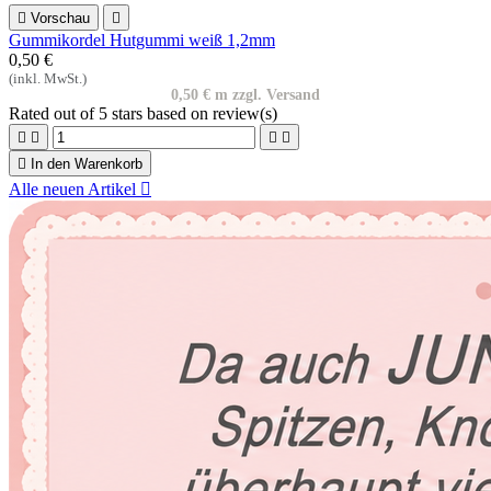

Vorschau

Gummikordel Hutgummi weiß 1,2mm
0,50 €
(inkl. MwSt.)
0,50 € m zzgl. Versand
Rated
out of 5 stars based on
review(s)





In den Warenkorb
Alle neuen Artikel
