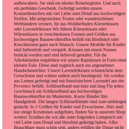
aufbewahren. Sie sind ein idealer Reisebegleiter. Und auch
ein perfektes Geschenk. Gefertigt werden unsere
Kosmetiktaschen mit viel Liebe zum Detail aus hochwertigen
Stoffen. Mit aufgestickten Texten oder wunderschönen
Webbändern verziert. für das Wohlbefinden Körnerkissen
oder Lavendelkissen Wir führen Körnerkissen oder
Wärmekissen in verschiedenen Formen und Größen aus
hochwertigen Baumwollstoffen befüllt mit Biodinkel oder
Kirschkernen ganz nach Wunsch. Unsere Modelle für Kinder
sind farbenfroh und verspielt. Können mit einem Namen
bestickt werden und sind liebevoll gestaltet. Für die
Allerkleinsten empfehlen wir unsere Rapskissen in Form einer
kleinen Eule. Diese sind zugleich auch ein angenehmer
Handschmeichler. Unsere Lavendelkissen schmeicheln dem
Geruchsinn und wirken zudem auch beruhigend. Sie werden
aus Leinen gefertigt und mit französischem Lavendel aus der
Provence befüllt. Schlüsselband mal kurz mal lang Für jeden
Geschmack ein Schlüsselband aus hochwertigen
Baumwollstoffen im Mustermix. Kurze Bänder fürs
Handgelenk. Die langen Schlüsselbänder sind zum umhängen
gedacht. In 2 Größen für Kinder und Erwachsene. Hier sind
nur einige Kreationen aufgelistet, finden Sie in unserem Shop
weitere Textilien die wir alle unter folgenden Leitspruch mit
viel Liebe zum Detail und Herzblut gefertigt haben. Alles
Brauchbare muss schön sein, anders erfüllen die Dinge nicht