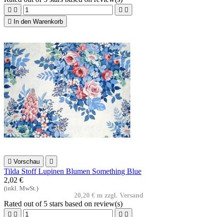





In den Warenkorb

Vorschau

Tilda Stoff Lupinen Blumen Something Blue
2,02 €
(inkl. MwSt.)
20,20 € m zzgl. Versand
Rated
out of 5 stars based on
review(s)



