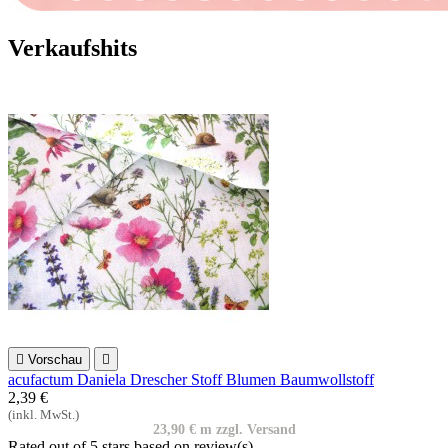
Verkaufshits

Vorschau

acufactum Daniela Drescher Stoff Blumen Baumwollstoff
2,39 €
(inkl. MwSt.)
23,90 € m zzgl. Versand
Rated
out of 5 stars based on
review(s)