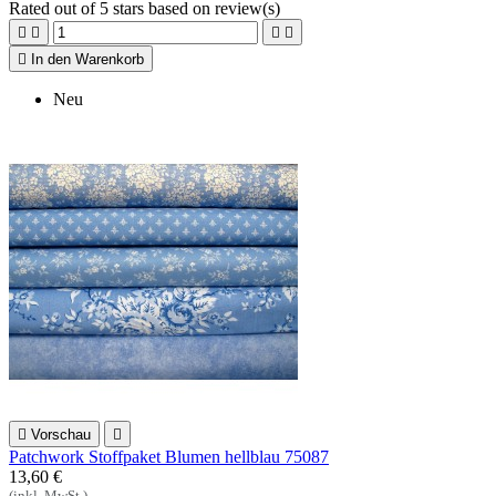
Rated
out of 5 stars based on
review(s)





In den Warenkorb
Neu

Vorschau

Patchwork Stoffpaket Blumen hellblau 75087
13,60 €
(inkl. MwSt.)