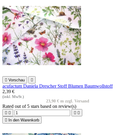

Vorschau

acufactum Daniela Drescher Stoff Blumen Baumwollstoff
2,39 €
(inkl. MwSt.)
23,90 € m zzgl. Versand
Rated
out of 5 stars based on
review(s)





In den Warenkorb