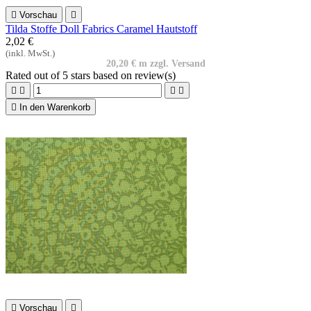

Vorschau

Tilda Stoffe Doll Fabrics Caramel Hautstoff
2,02 €
(inkl. MwSt.)
20,20 € m zzgl. Versand
Rated
out of 5 stars based on
review(s)





In den Warenkorb

Vorschau
