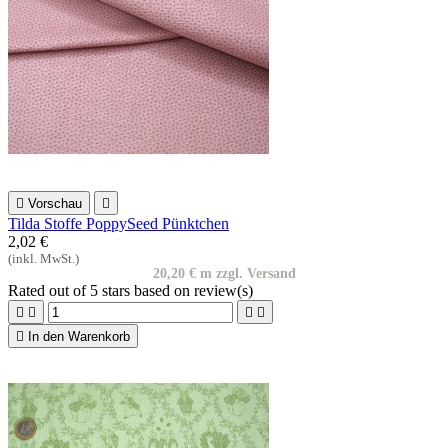

Vorschau

Tilda Stoffe PoppySeed Pünktchen
2,02 €
(inkl. MwSt.)
20,20 € m zzgl. Versand
Rated
out of 5 stars based on
review(s)





In den Warenkorb