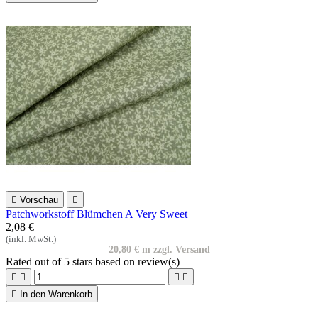

Vorschau

Patchworkstoff Blümchen A Very Sweet
2,08 €
(inkl. MwSt.)
20,80 € m zzgl. Versand
Rated
out of 5 stars based on
review(s)





In den Warenkorb