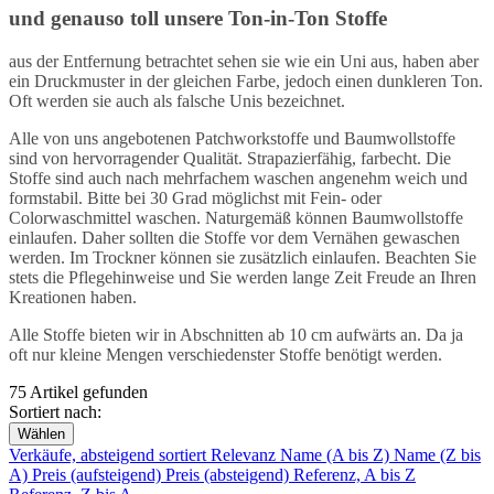
und genauso toll unsere Ton-in-Ton Stoffe
aus der Entfernung betrachtet sehen sie wie ein Uni aus, haben aber
ein Druckmuster in der gleichen Farbe, jedoch einen dunkleren Ton.
Oft werden sie auch als falsche Unis bezeichnet.
Alle von uns angebotenen Patchworkstoffe und Baumwollstoffe
sind von hervorragender Qualität. Strapazierfähig, farbecht. Die
Stoffe sind auch nach mehrfachem waschen angenehm weich und
formstabil. Bitte bei 30 Grad möglichst mit Fein- oder
Colorwaschmittel waschen. Naturgemäß können Baumwollstoffe
einlaufen. Daher sollten die Stoffe vor dem Vernähen gewaschen
werden. Im Trockner können sie zusätzlich einlaufen. Beachten Sie
stets die Pflegehinweise und Sie werden lange Zeit Freude an Ihren
Kreationen haben.
Alle Stoffe bieten wir in Abschnitten ab 10 cm aufwärts an. Da ja
oft nur kleine Mengen verschiedenster Stoffe benötigt werden.
75 Artikel gefunden
Sortiert nach:
Wählen
Verkäufe, absteigend sortiert
Relevanz
Name (A bis Z)
Name (Z bis
A)
Preis (aufsteigend)
Preis (absteigend)
Referenz, A bis Z