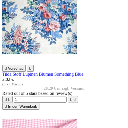

Vorschau

Tilda Stoff Lupinen Blumen Something Blue
2,02 €
(inkl. MwSt.)
20,20 € m zzgl. Versand
Rated
out of 5 stars based on
review(s)





In den Warenkorb