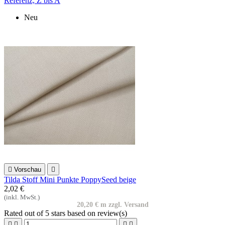
Referenz, Z bis A
Neu

Vorschau

Tilda Stoff Mini Punkte PoppySeed beige
2,02 €
(inkl. MwSt.)
20,20 € m zzgl. Versand
Rated
out of 5 stars based on
review(s)



