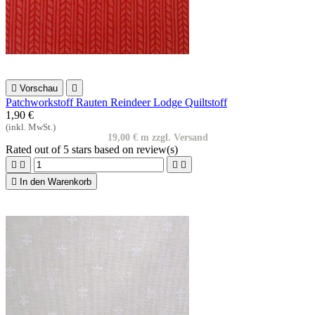

Vorschau

Patchworkstoff Rauten Reindeer Lodge Quiltstoff
1,90 €
(inkl. MwSt.)
19,00 € m zzgl. Versand
Rated
out of 5 stars based on
review(s)





In den Warenkorb