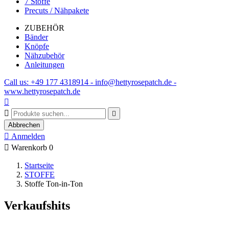
7 Stoffe
Precuts / Nähpakete
ZUBEHÖR
Bänder
Knöpfe
Nähzubehör
Anleitungen
Call us: +49 177 4318914 - info@hettyrosepatch.de -
www.hettyrosepatch.de



Abbrechen

Anmelden

Warenkorb
0
Startseite
STOFFE
Stoffe Ton-in-Ton
Verkaufshits