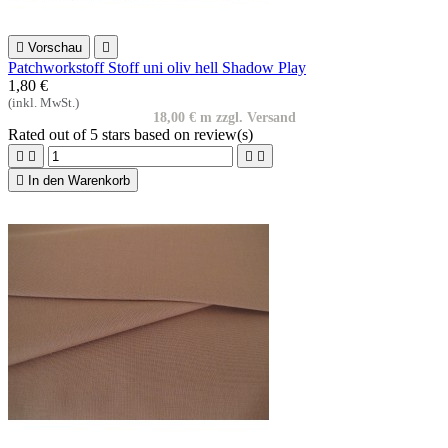

Vorschau

Patchworkstoff Stoff uni oliv hell Shadow Play
1,80 €
(inkl. MwSt.)
18,00 € m zzgl. Versand
Rated
out of 5 stars based on
review(s)





In den Warenkorb