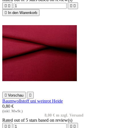





In den Warenkorb

Vorschau

Baumwollstoff uni weinrot Heide
0,80 €
(inkl. MwSt.)
8,00 € m zzgl. Versand
Rated
out of 5 stars based on
review(s)



