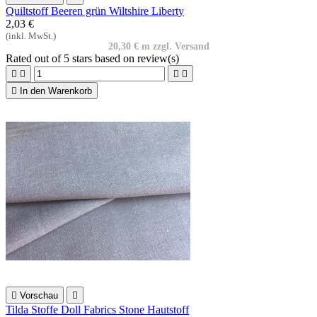
Quiltstoff Beeren grün Wiltshire Liberty
2,03 €
(inkl. MwSt.)
20,30 € m zzgl. Versand
Rated
out of 5 stars based on
review(s)





In den Warenkorb

Vorschau

Tilda Stoffe Doll Fabrics Stone Hautstoff