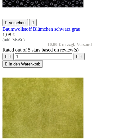

Vorschau

Baumwollstoff Blümchen schwarz grau
1,08 €
(inkl. MwSt.)
10,80 € m zzgl. Versand
Rated
out of 5 stars based on
review(s)





In den Warenkorb