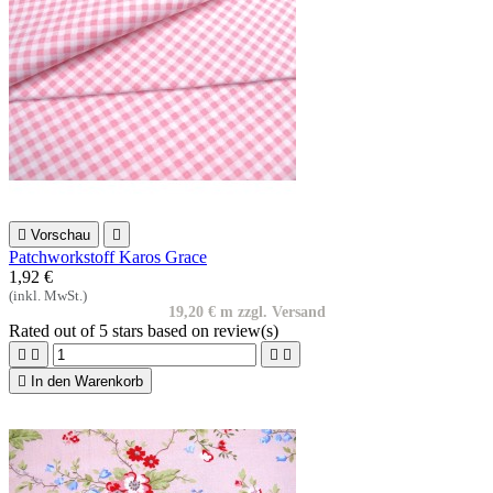

Vorschau

Patchworkstoff Karos Grace
1,92 €
(inkl. MwSt.)
19,20 € m zzgl. Versand
Rated
out of 5 stars based on
review(s)





In den Warenkorb