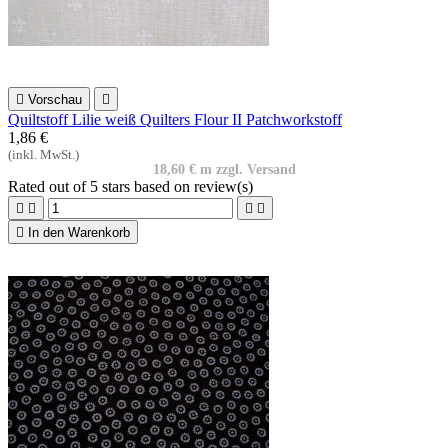

Vorschau

Quiltstoff Lilie weiß Quilters Flour II Patchworkstoff
1,86 €
(inkl. MwSt.)
18,60 € m zzgl. Versand
Rated
out of 5 stars based on
review(s)





In den Warenkorb