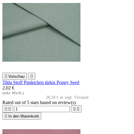

Vorschau

Tilda Stoff Pünktchen türkis Poppy Seed
2,02 €
(inkl. MwSt.)
20,20 € m zzgl. Versand
Rated
out of 5 stars based on
review(s)





In den Warenkorb