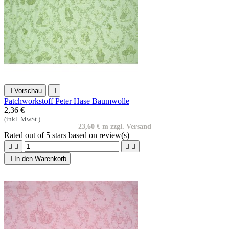

Vorschau

Patchworkstoff Peter Hase Baumwolle
2,36 €
(inkl. MwSt.)
23,60 € m zzgl. Versand
Rated
out of 5 stars based on
review(s)





In den Warenkorb