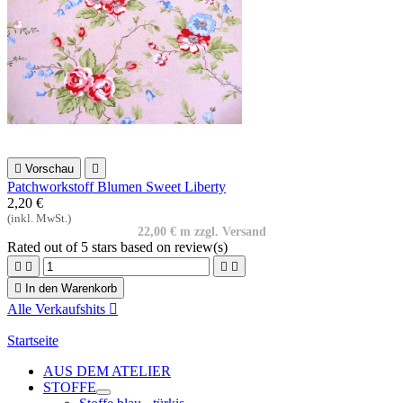

Vorschau

Patchworkstoff Blumen Sweet Liberty
2,20 €
(inkl. MwSt.)
22,00 € m zzgl. Versand
Rated
out of 5 stars based on
review(s)





In den Warenkorb
Alle Verkaufshits

Startseite
AUS DEM ATELIER
STOFFE