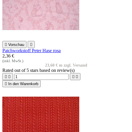

Vorschau

Patchworkstoff Peter Hase rosa
2,36 €
(inkl. MwSt.)
23,60 € m zzgl. Versand
Rated
out of 5 stars based on
review(s)





In den Warenkorb