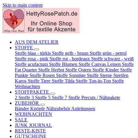
Skip to main content
AUS DEM ATELIER
STOFFE
Stoffe blau - türkis
Stoffe gelb - braun
Stoffe grün - petrol
Stoffe rosa - pink
Stoffe rot - bordeaux
Stoffe schwarz - weiß
Stoffe acufactum
Stoffe Blumen
Stoffe Canvas Leinen
Stoffe
Fat Quarter
Stoffe Herbst
Stoffe Ostern
Stoffe Kinder
Stoffe
Punkte
Stoffe Rosen
Stoffe Sonstige
Stoffe Sterne Streifen
Karos
Stoffe Tiere
Stoffe Tilda
Stoffe Ton-in-Ton
Stoffe
Weihnachten
STOFFPAKETE
2 Stoffe
3 Stoffe
5 Stoffe
7 Stoffe
Precuts / Nähpakete
ZUBEHÖR
Bänder
Knöpfe
Nähzubehör
Anleitungen
WEIHNACHTEN
SALE
JUNK JOURNAL
RESTE-KISTE
GUTSCHEINE