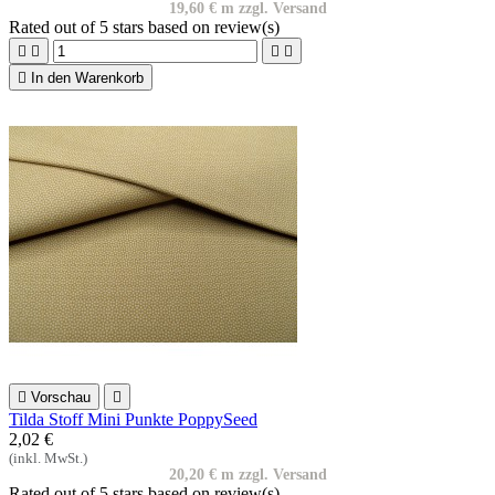
19,60 € m zzgl. Versand
Rated
out of 5 stars based on
review(s)





In den Warenkorb

Vorschau

Tilda Stoff Mini Punkte PoppySeed
2,02 €
(inkl. MwSt.)
20,20 € m zzgl. Versand
Rated
out of 5 stars based on
review(s)