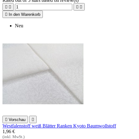
Rated
out of 5 stars based on
review(s)





In den Warenkorb
Neu

Vorschau

Westfalenstoff weiß Blätter Ranken Kyoto Baumwollstoff
1,96 €
(inkl. MwSt.)