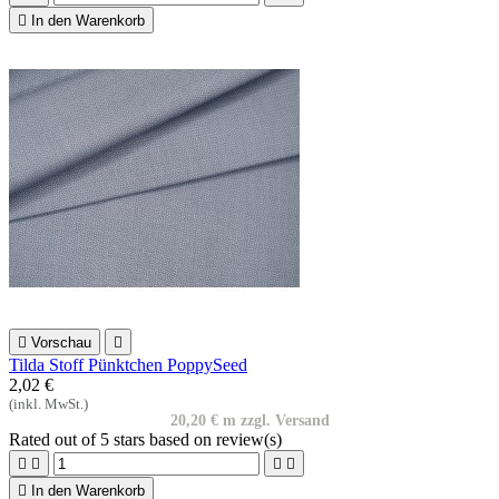

In den Warenkorb

Vorschau

Tilda Stoff Pünktchen PoppySeed
2,02 €
(inkl. MwSt.)
20,20 € m zzgl. Versand
Rated
out of 5 stars based on
review(s)





In den Warenkorb