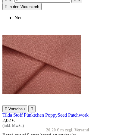

In den Warenkorb
Neu

Vorschau

Tilda Stoff Pünktchen PoppySeed Patchwork
2,02 €
(inkl. MwSt.)
20,20 € m zzgl. Versand