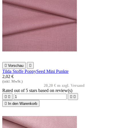

Vorschau

Tilda Stoffe PoppySeed Mini Punkte
2,02 €
(inkl. MwSt.)
20,20 € m zzgl. Versand
Rated
out of 5 stars based on
review(s)





In den Warenkorb