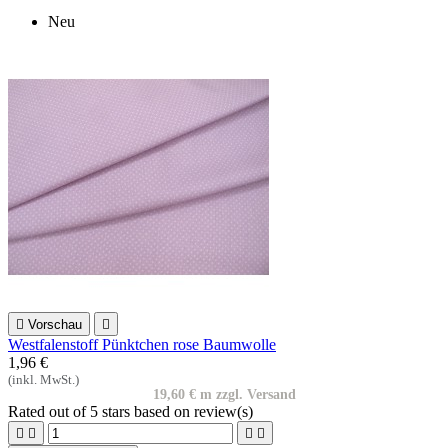
Neu

Vorschau

Westfalenstoff Pünktchen rose Baumwolle
1,96 €
(inkl. MwSt.)
19,60 € m zzgl. Versand
Rated
out of 5 stars based on
review(s)



