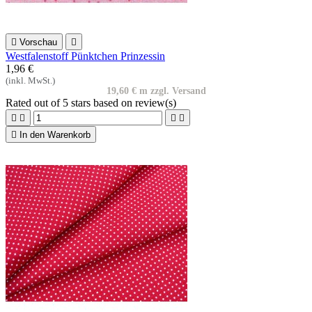

Vorschau

Westfalenstoff Pünktchen Prinzessin
1,96 €
(inkl. MwSt.)
19,60 € m zzgl. Versand
Rated
out of 5 stars based on
review(s)





In den Warenkorb