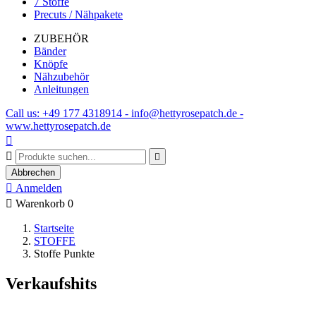
7 Stoffe
Precuts / Nähpakete
ZUBEHÖR
Bänder
Knöpfe
Nähzubehör
Anleitungen
Call us: +49 177 4318914 - info@hettyrosepatch.de -
www.hettyrosepatch.de



Abbrechen

Anmelden

Warenkorb
0
Startseite
STOFFE
Stoffe Punkte
Verkaufshits