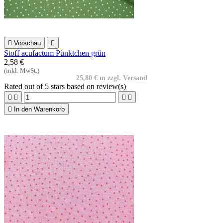

Vorschau

Stoff acufactum Pünktchen grün
2,58 €
(inkl. MwSt.)
25,80 € m zzgl. Versand
Rated
out of 5 stars based on
review(s)





In den Warenkorb