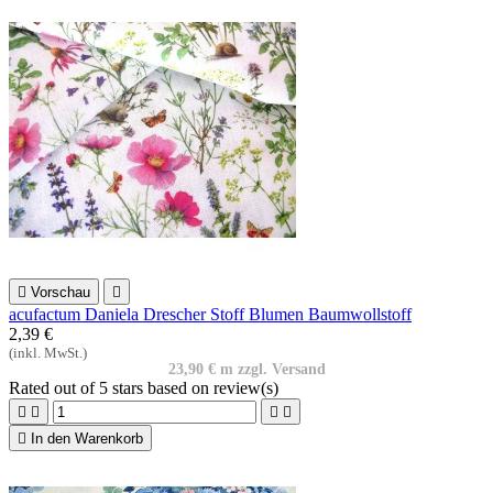

Vorschau

acufactum Daniela Drescher Stoff Blumen Baumwollstoff
2,39 €
(inkl. MwSt.)
23,90 € m zzgl. Versand
Rated
out of 5 stars based on
review(s)





In den Warenkorb