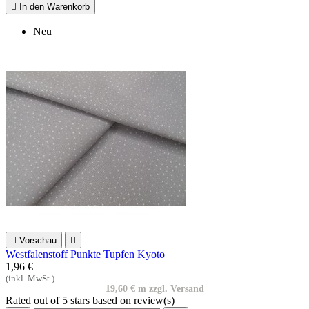

In den Warenkorb
Neu

Vorschau

Westfalenstoff Punkte Tupfen Kyoto
1,96 €
(inkl. MwSt.)
19,60 € m zzgl. Versand
Rated
out of 5 stars based on
review(s)