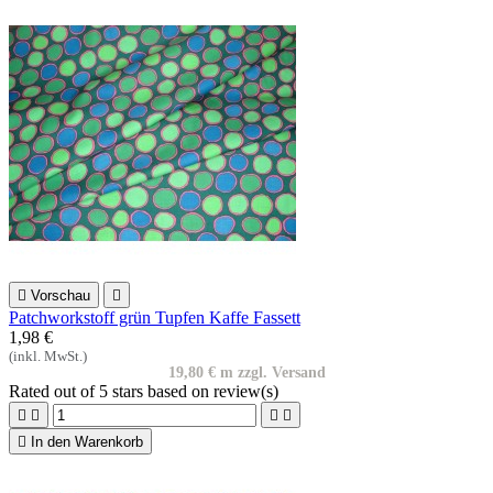

Vorschau

Patchworkstoff grün Tupfen Kaffe Fassett
1,98 €
(inkl. MwSt.)
19,80 € m zzgl. Versand
Rated
out of 5 stars based on
review(s)





In den Warenkorb