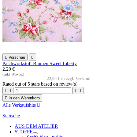

Vorschau

Patchworkstoff Blumen Sweet Liberty
2,20 €
(inkl. MwSt.)
22,00 € m zzgl. Versand
Rated
out of 5 stars based on
review(s)





In den Warenkorb
Alle Verkaufshits

Startseite
AUS DEM ATELIER
STOFFE