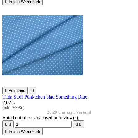

In den Warenkorb

Vorschau

Tilda Stoff Pünktchen blau Something Blue
2,02 €
(inkl. MwSt.)
20,20 € m zzgl. Versand
Rated
out of 5 stars based on
review(s)





In den Warenkorb