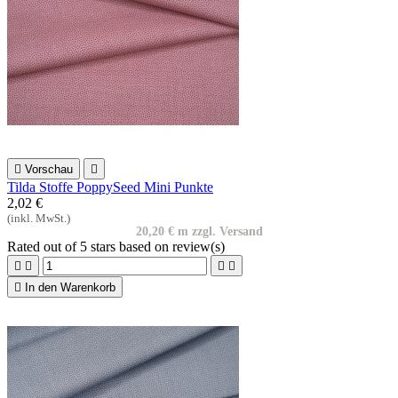

Vorschau

Tilda Stoffe PoppySeed Mini Punkte
2,02 €
(inkl. MwSt.)
20,20 € m zzgl. Versand
Rated
out of 5 stars based on
review(s)





In den Warenkorb