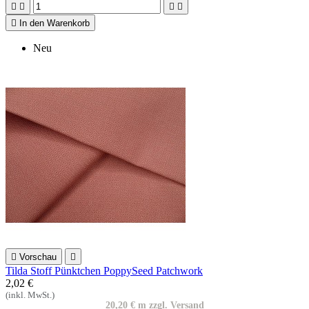





In den Warenkorb
Neu

Vorschau

Tilda Stoff Pünktchen PoppySeed Patchwork
2,02 €
(inkl. MwSt.)
20,20 € m zzgl. Versand