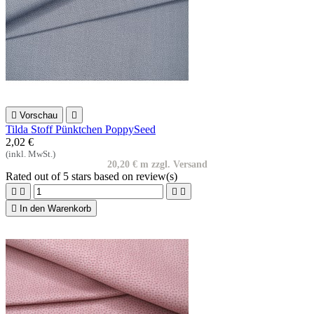

Vorschau

Tilda Stoff Pünktchen PoppySeed
2,02 €
(inkl. MwSt.)
20,20 € m zzgl. Versand
Rated
out of 5 stars based on
review(s)





In den Warenkorb