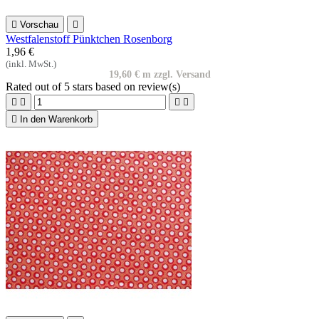

Vorschau

Westfalenstoff Pünktchen Rosenborg
1,96 €
(inkl. MwSt.)
19,60 € m zzgl. Versand
Rated
out of 5 stars based on
review(s)





In den Warenkorb