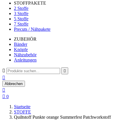
STOFFPAKETE
2 Stoffe
3 Stoffe
5 Stoffe
7 Stoffe
Precuts / Nähpakete
ZUBEHÖR
Bänder
Knöpfe
Nähzubehör
Anleitungen



Abbrechen


0
Startseite
STOFFE
Quiltstoff Punkte orange Summerfest Patchworkstoff