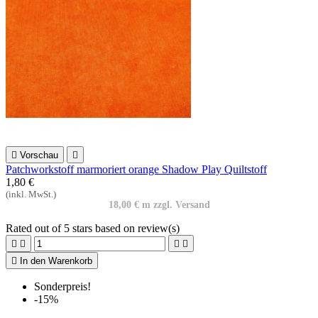

Vorschau

Patchworkstoff marmoriert orange Shadow Play Quiltstoff
1,80 €
(inkl. MwSt.)
18,00 € m zzgl. Versand
Rated
out of 5 stars based on
review(s)





In den Warenkorb
Sonderpreis!
-15%