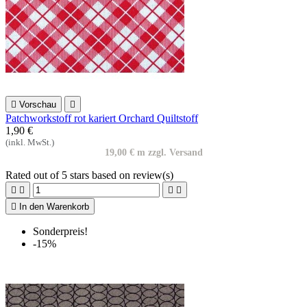

Vorschau

Patchworkstoff rot kariert Orchard Quiltstoff
1,90 €
(inkl. MwSt.)
19,00 € m zzgl. Versand
Rated
out of 5 stars based on
review(s)





In den Warenkorb
Sonderpreis!
-15%