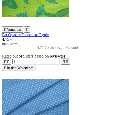

Vorschau

Fat Quarter Taubenstoff grün
4,75 €
(inkl. MwSt.)
4,75 € Stück zzgl. Versand
Rated
out of 5 stars based on
review(s)





In den Warenkorb