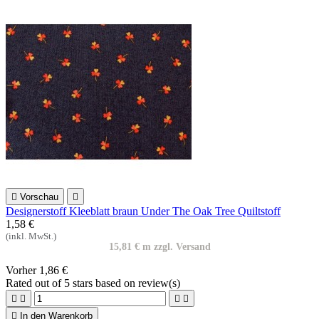

Vorschau

Designerstoff Kleeblatt braun Under The Oak Tree Quiltstoff
1,58 €
(inkl. MwSt.)
15,81 € m zzgl. Versand
Vorher
1,86 €
Rated
out of 5 stars based on
review(s)





In den Warenkorb