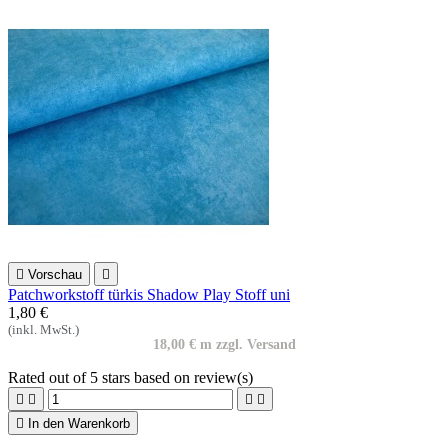

Vorschau

Patchworkstoff türkis Shadow Play Stoff uni
1,80 €
(inkl. MwSt.)
18,00 € m zzgl. Versand
Rated
out of 5 stars based on
review(s)





In den Warenkorb