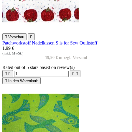

Vorschau

Patchworkstoff Nadelkissen S is for Sew Quiltstoff
1,99 €
(inkl. MwSt.)
19,90 € m zzgl. Versand
Rated
out of 5 stars based on
review(s)





In den Warenkorb