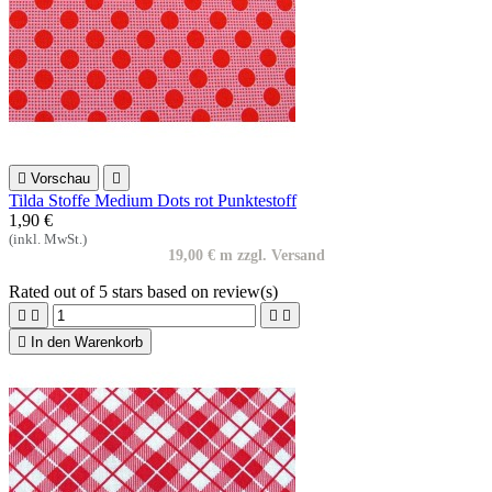

Vorschau

Tilda Stoffe Medium Dots rot Punktestoff
1,90 €
(inkl. MwSt.)
19,00 € m zzgl. Versand
Rated
out of 5 stars based on
review(s)





In den Warenkorb