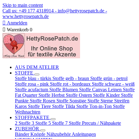
Skip to main content
Call us: +49 177 4318914 - info@hettyrosepatch.de -
www.hettyrosepatch.de

Anmelden

Warenkorb
0
AUS DEM ATELIER
STOFFE
Stoffe blau - türkis
Stoffe gelb - braun
Stoffe grün - petrol
Stoffe rosa - pink
Stoffe rot - bordeaux
Stoffe schwarz - weiß
Stoffe acufactum
Stoffe Blumen
Stoffe Canvas Leinen
Stoffe
Fat Quarter
Stoffe Herbst
Stoffe Ostern
Stoffe Kinder
Stoffe
Punkte
Stoffe Rosen
Stoffe Sonstige
Stoffe Sterne Streifen
Karos
Stoffe Tiere
Stoffe Tilda
Stoffe Ton-in-Ton
Stoffe
Weihnachten
STOFFPAKETE
2 Stoffe
3 Stoffe
5 Stoffe
7 Stoffe
Precuts / Nähpakete
ZUBEHÖR
Bänder
Knöpfe
Nähzubehör
Anleitungen