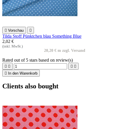

Vorschau

Tilda Stoff Pünktchen blau Something Blue
2,02 €
(inkl. MwSt.)
20,20 € m zzgl. Versand
Rated
out of 5 stars based on
review(s)





In den Warenkorb
Clients also bought