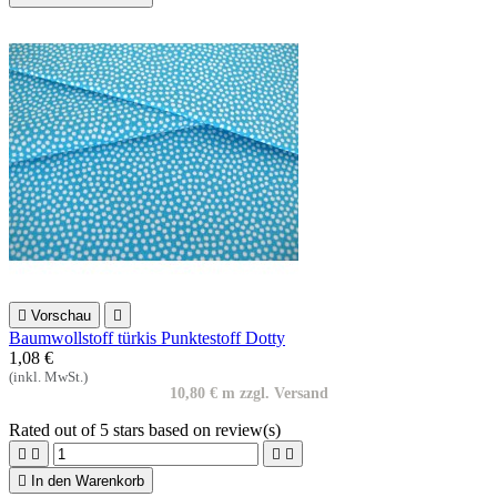

Vorschau

Baumwollstoff türkis Punktestoff Dotty
1,08 €
(inkl. MwSt.)
10,80 € m zzgl. Versand
Rated
out of 5 stars based on
review(s)





In den Warenkorb