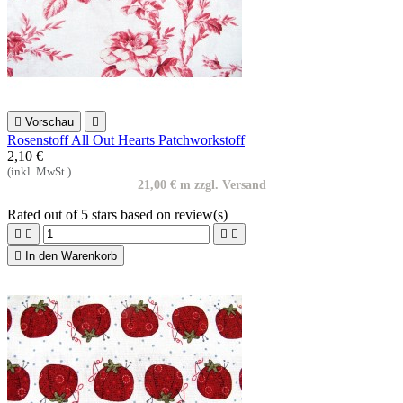

Vorschau

Rosenstoff All Out Hearts Patchworkstoff
2,10 €
(inkl. MwSt.)
21,00 € m zzgl. Versand
Rated
out of 5 stars based on
review(s)





In den Warenkorb