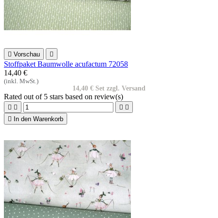

Vorschau

Stoffpaket Baumwolle acufactum 72058
14,40 €
(inkl. MwSt.)
14,40 € Set zzgl. Versand
Rated
out of 5 stars based on
review(s)





In den Warenkorb