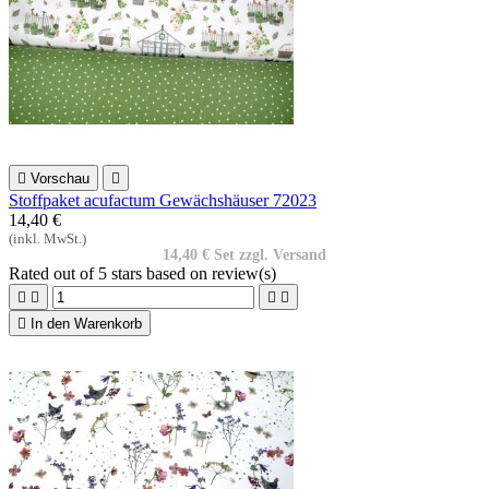

Vorschau

Stoffpaket acufactum Gewächshäuser 72023
14,40 €
(inkl. MwSt.)
14,40 € Set zzgl. Versand
Rated
out of 5 stars based on
review(s)





In den Warenkorb