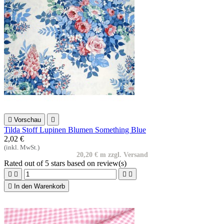

Vorschau

Tilda Stoff Lupinen Blumen Something Blue
2,02 €
(inkl. MwSt.)
20,20 € m zzgl. Versand
Rated
out of 5 stars based on
review(s)





In den Warenkorb