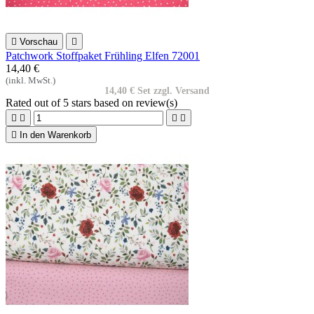

Vorschau

Patchwork Stoffpaket Frühling Elfen 72001
14,40 €
(inkl. MwSt.)
14,40 € Set zzgl. Versand
Rated
out of 5 stars based on
review(s)





In den Warenkorb