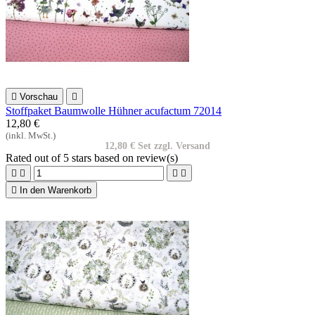

Vorschau

Stoffpaket Baumwolle Hühner acufactum 72014
12,80 €
(inkl. MwSt.)
12,80 € Set zzgl. Versand
Rated
out of 5 stars based on
review(s)





In den Warenkorb