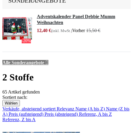
SONDERANGEBOTE
Adventskalender Panel Debbie Mumm
Weihnachten
12,40 €
Vorher
15,50 €
(inkl. MwSt.)
-20%
Alle Sonderangebote

2 Stoffe
65 Artikel gefunden
Sortiert nach:
Wählen
Verkäufe, absteigend sortiert
Relevanz
Name (A bis Z)
Name (Z bis
A)
Preis (aufsteigend)
Preis (absteigend)
Referenz, A bis Z
Referenz, Z bis A