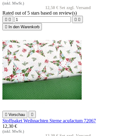
(inkl. MwSt.)
12,50 € Set zzgl. Versand
Rated
out of 5 stars based on
review(s)





In den Warenkorb

Vorschau

Stoffpaket Weihnachten Sterne acufactum 72067
12,30 €
(inkl. MwSt.)
12,30 € Set zzgl. Versand