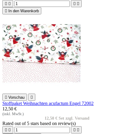





In den Warenkorb

Vorschau

Stoffpaket Weihnachten acufactum Engel 72002
12,50 €
(inkl. MwSt.)
12,50 € Set zzgl. Versand
Rated
out of 5 stars based on
review(s)



