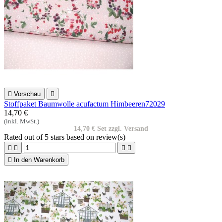

Vorschau

Stoffpaket Baumwolle acufactum Himbeeren72029
14,70 €
(inkl. MwSt.)
14,70 € Set zzgl. Versand
Rated
out of 5 stars based on
review(s)





In den Warenkorb