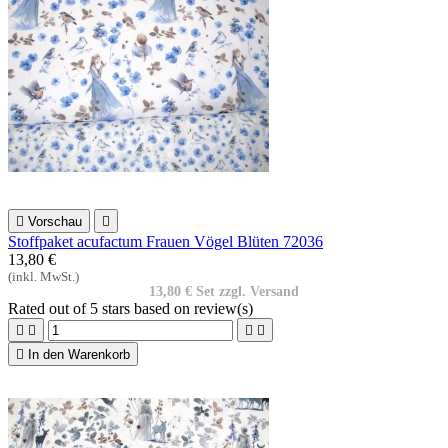

Vorschau

Stoffpaket acufactum Frauen Vögel Blüten 72036
13,80 €
(inkl. MwSt.)
13,80 € Set zzgl. Versand
Rated
out of 5 stars based on
review(s)





In den Warenkorb