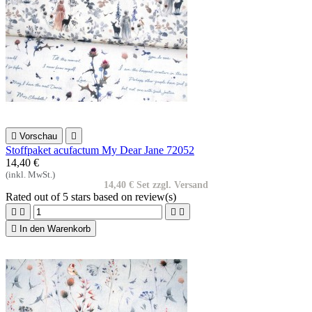

Vorschau

Stoffpaket acufactum My Dear Jane 72052
14,40 €
(inkl. MwSt.)
14,40 € Set zzgl. Versand
Rated
out of 5 stars based on
review(s)





In den Warenkorb