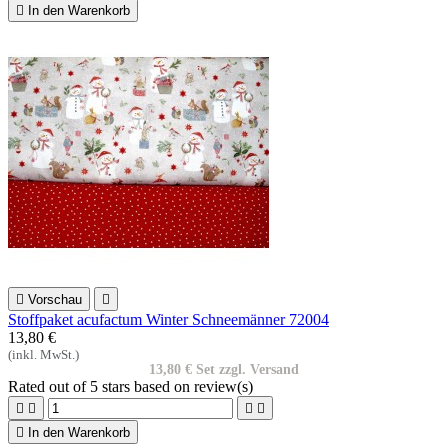

In den Warenkorb

Vorschau

Stoffpaket acufactum Winter Schneemänner 72004
13,80 €
(inkl. MwSt.)
13,80 € Set zzgl. Versand
Rated
out of 5 stars based on
review(s)





In den Warenkorb