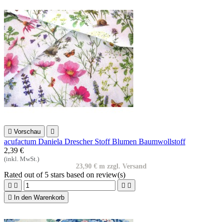

Vorschau

acufactum Daniela Drescher Stoff Blumen Baumwollstoff
2,39 €
(inkl. MwSt.)
23,90 € m zzgl. Versand
Rated
out of 5 stars based on
review(s)





In den Warenkorb