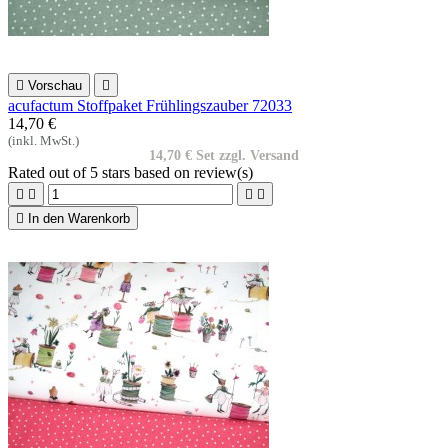

Vorschau

acufactum Stoffpaket Frühlingszauber 72033
14,70 €
(inkl. MwSt.)
14,70 € Set zzgl. Versand
Rated
out of 5 stars based on
review(s)





In den Warenkorb