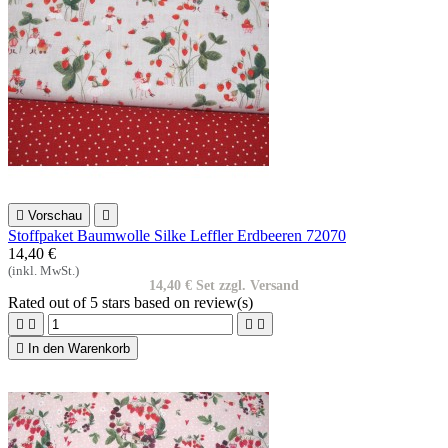

Vorschau

Stoffpaket Baumwolle Silke Leffler Erdbeeren 72070
14,40 €
(inkl. MwSt.)
14,40 € Set zzgl. Versand
Rated
out of 5 stars based on
review(s)





In den Warenkorb