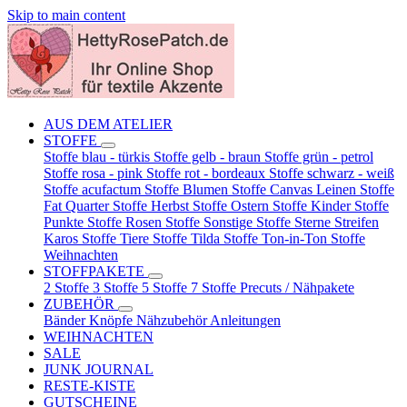
Skip to main content
AUS DEM ATELIER
STOFFE
Stoffe blau - türkis
Stoffe gelb - braun
Stoffe grün - petrol
Stoffe rosa - pink
Stoffe rot - bordeaux
Stoffe schwarz - weiß
Stoffe acufactum
Stoffe Blumen
Stoffe Canvas Leinen
Stoffe
Fat Quarter
Stoffe Herbst
Stoffe Ostern
Stoffe Kinder
Stoffe
Punkte
Stoffe Rosen
Stoffe Sonstige
Stoffe Sterne Streifen
Karos
Stoffe Tiere
Stoffe Tilda
Stoffe Ton-in-Ton
Stoffe
Weihnachten
STOFFPAKETE
2 Stoffe
3 Stoffe
5 Stoffe
7 Stoffe
Precuts / Nähpakete
ZUBEHÖR
Bänder
Knöpfe
Nähzubehör
Anleitungen
WEIHNACHTEN
SALE
JUNK JOURNAL
RESTE-KISTE
GUTSCHEINE