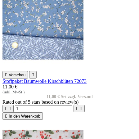

Vorschau

Stoffpaket Baumwolle Kirschblüten 72073
11,00 €
(inkl. MwSt.)
11,00 € Set zzgl. Versand
Rated
out of 5 stars based on
review(s)





In den Warenkorb