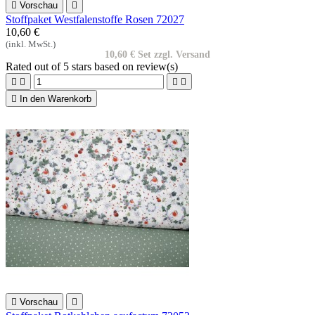

Vorschau

Stoffpaket Westfalenstoffe Rosen 72027
10,60 €
(inkl. MwSt.)
10,60 € Set zzgl. Versand
Rated
out of 5 stars based on
review(s)





In den Warenkorb

Vorschau
