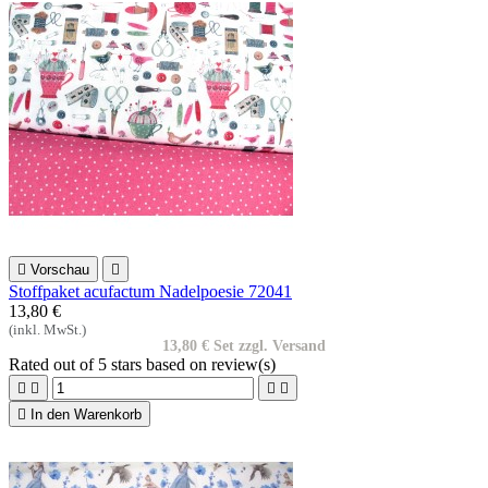

Vorschau

Stoffpaket acufactum Nadelpoesie 72041
13,80 €
(inkl. MwSt.)
13,80 € Set zzgl. Versand
Rated
out of 5 stars based on
review(s)





In den Warenkorb