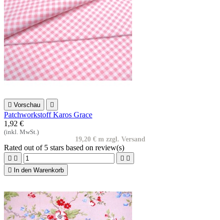

Vorschau

Patchworkstoff Karos Grace
1,92 €
(inkl. MwSt.)
19,20 € m zzgl. Versand
Rated
out of 5 stars based on
review(s)





In den Warenkorb