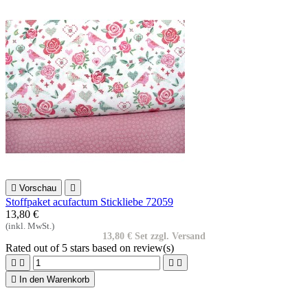

Vorschau

Stoffpaket acufactum Stickliebe 72059
13,80 €
(inkl. MwSt.)
13,80 € Set zzgl. Versand
Rated
out of 5 stars based on
review(s)





In den Warenkorb