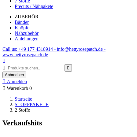
7 Stoffe
Precuts / Nähpakete
ZUBEHÖR
Bänder
Knöpfe
Nähzubehör
Anleitungen
Call us: +49 177 4318914 - info@hettyrosepatch.de -
www.hettyrosepatch.de



Abbrechen

Anmelden

Warenkorb
0
Startseite
STOFFPAKETE
2 Stoffe
Verkaufshits