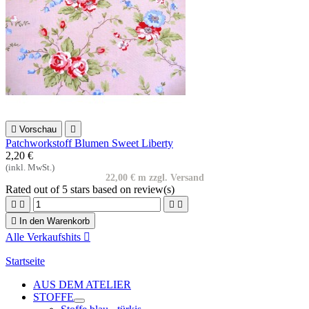

Vorschau

Patchworkstoff Blumen Sweet Liberty
2,20 €
(inkl. MwSt.)
22,00 € m zzgl. Versand
Rated
out of 5 stars based on
review(s)





In den Warenkorb
Alle Verkaufshits

Startseite
AUS DEM ATELIER
STOFFE