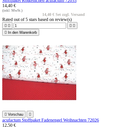
Stoffpaket Rotkehlchen acufactum 72053
14,40 €
(inkl. MwSt.)
14,40 € Set zzgl. Versand
Rated
out of 5 stars based on
review(s)





In den Warenkorb

Vorschau

acufactum Stoffpaket Fadenengel Weihnachten 72026
12,50 €