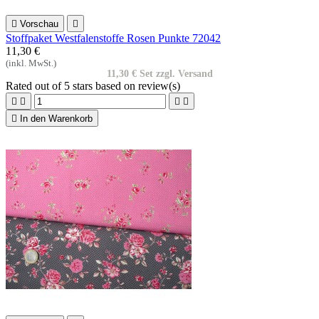

Vorschau

Stoffpaket Westfalenstoffe Rosen Punkte 72042
11,30 €
(inkl. MwSt.)
11,30 € Set zzgl. Versand
Rated
out of 5 stars based on
review(s)





In den Warenkorb