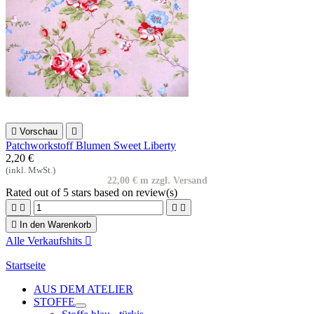

Vorschau

Patchworkstoff Blumen Sweet Liberty
2,20 €
(inkl. MwSt.)
22,00 € m zzgl. Versand
Rated
out of 5 stars based on
review(s)





In den Warenkorb
Alle Verkaufshits

Startseite
AUS DEM ATELIER
STOFFE