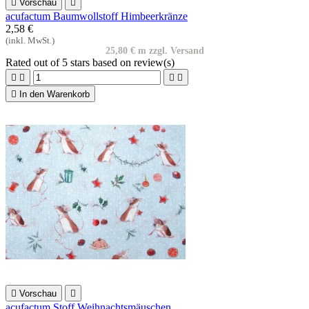

Vorschau

acufactum Baumwollstoff Himbeerkränze
2,58 €
(inkl. MwSt.)
25,80 € m zzgl. Versand
Rated
out of 5 stars based on
review(s)





In den Warenkorb

Vorschau

acufactum Stoff Weihnachtsmäuschen