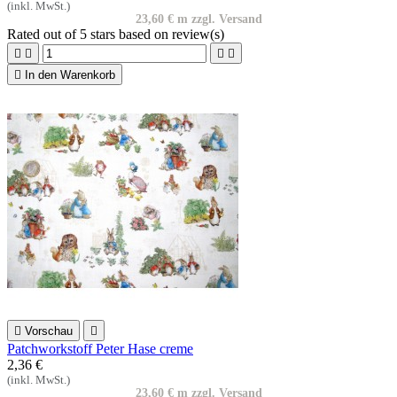
(inkl. MwSt.)
23,60 € m zzgl. Versand
Rated
out of 5 stars based on
review(s)





In den Warenkorb

Vorschau

Patchworkstoff Peter Hase creme
2,36 €
(inkl. MwSt.)
23,60 € m zzgl. Versand