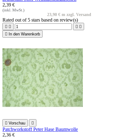
2,39 €
(inkl. MwSt.)
23,90 € m zzgl. Versand
Rated
out of 5 stars based on
review(s)





In den Warenkorb

Vorschau

Patchworkstoff Peter Hase Baumwolle
2,36 €