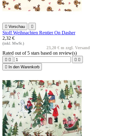

Vorschau

Stoff Weihnachten Rentier On Dasher
2,32 €
(inkl. MwSt.)
23,20 € m zzgl. Versand
Rated
out of 5 stars based on
review(s)





In den Warenkorb