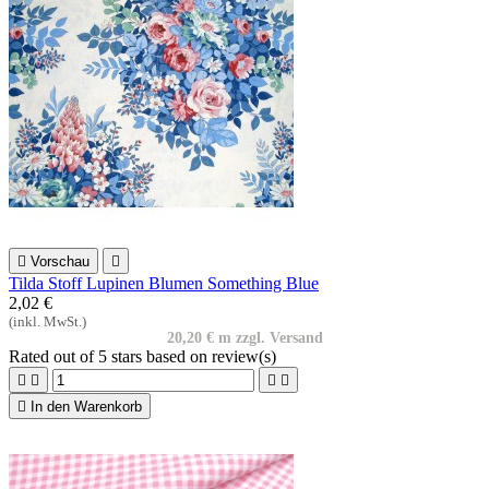

Vorschau

Tilda Stoff Lupinen Blumen Something Blue
2,02 €
(inkl. MwSt.)
20,20 € m zzgl. Versand
Rated
out of 5 stars based on
review(s)





In den Warenkorb