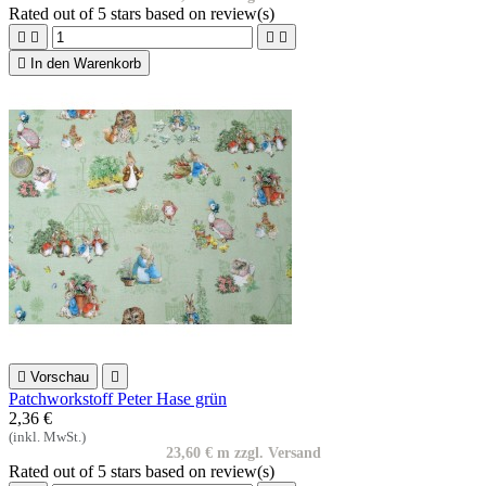
Rated
out of 5 stars based on
review(s)





In den Warenkorb

Vorschau

Patchworkstoff Peter Hase grün
2,36 €
(inkl. MwSt.)
23,60 € m zzgl. Versand
Rated
out of 5 stars based on
review(s)