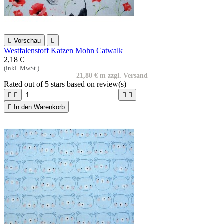

Vorschau

Westfalenstoff Katzen Mohn Catwalk
2,18 €
(inkl. MwSt.)
21,80 € m zzgl. Versand
Rated
out of 5 stars based on
review(s)





In den Warenkorb