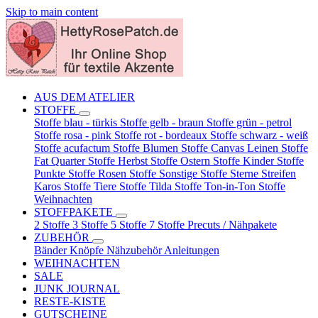
Skip to main content
AUS DEM ATELIER
STOFFE
Stoffe blau - türkis
Stoffe gelb - braun
Stoffe grün - petrol
Stoffe rosa - pink
Stoffe rot - bordeaux
Stoffe schwarz - weiß
Stoffe acufactum
Stoffe Blumen
Stoffe Canvas Leinen
Stoffe
Fat Quarter
Stoffe Herbst
Stoffe Ostern
Stoffe Kinder
Stoffe
Punkte
Stoffe Rosen
Stoffe Sonstige
Stoffe Sterne Streifen
Karos
Stoffe Tiere
Stoffe Tilda
Stoffe Ton-in-Ton
Stoffe
Weihnachten
STOFFPAKETE
2 Stoffe
3 Stoffe
5 Stoffe
7 Stoffe
Precuts / Nähpakete
ZUBEHÖR
Bänder
Knöpfe
Nähzubehör
Anleitungen
WEIHNACHTEN
SALE
JUNK JOURNAL
RESTE-KISTE
GUTSCHEINE