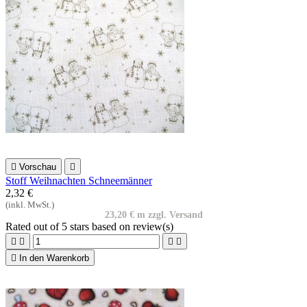

Vorschau

Stoff Weihnachten Schneemänner
2,32 €
(inkl. MwSt.)
23,20 € m zzgl. Versand
Rated
out of 5 stars based on
review(s)





In den Warenkorb