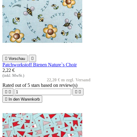

Vorschau

Patchworkstoff Bienen Nature`s Choir
2,22 €
(inkl. MwSt.)
22,20 € m zzgl. Versand
Rated
out of 5 stars based on
review(s)





In den Warenkorb