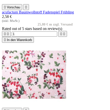

Vorschau

acufactum Baumwollstoff Fadenspiel Frühling
2,58 €
(inkl. MwSt.)
25,80 € m zzgl. Versand
Rated
out of 5 stars based on
review(s)





In den Warenkorb