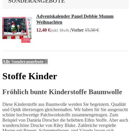
SONDERANGEBOTE
Adventskalender Panel Debbie Mumm
Weihnachten
12,40 €
Vorher
15,50 €
(inkl. MwSt.)
-20%
Alle Sonderangebote

Stoffe Kinder
Fröhlich bunte Kinderstoffe Baumwolle
Diese Kinderstoffe aus Baumwolle werden Sie begeistern. Qualität
und Optik überzeugen gleichermaßen. Wir haben für Sie ausgesucht
schöne hochwertige Patchworkstoffe zusammengetragen. Zum
Beispiel von Daniela Drescher die beliebten Elfen Stoffe. Aber auch
wunderschöne Drucke von Riley Blake. Zahlreiche verspielte
Muster mit Bienen, Schmetterlingen, und Vögeln lassen sich