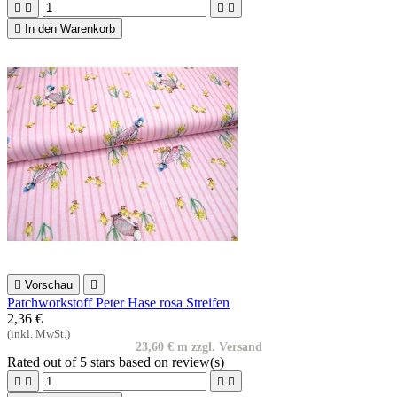





In den Warenkorb

Vorschau

Patchworkstoff Peter Hase rosa Streifen
2,36 €
(inkl. MwSt.)
23,60 € m zzgl. Versand
Rated
out of 5 stars based on
review(s)



