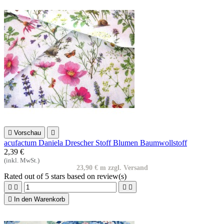

Vorschau

acufactum Daniela Drescher Stoff Blumen Baumwollstoff
2,39 €
(inkl. MwSt.)
23,90 € m zzgl. Versand
Rated
out of 5 stars based on
review(s)





In den Warenkorb