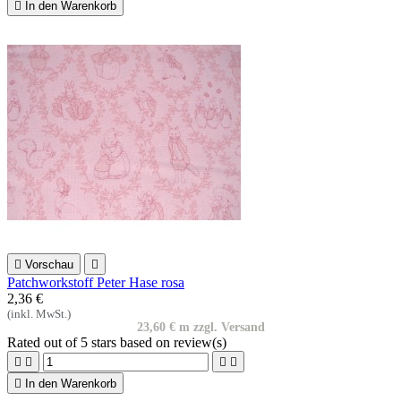

In den Warenkorb

Vorschau

Patchworkstoff Peter Hase rosa
2,36 €
(inkl. MwSt.)
23,60 € m zzgl. Versand
Rated
out of 5 stars based on
review(s)





In den Warenkorb