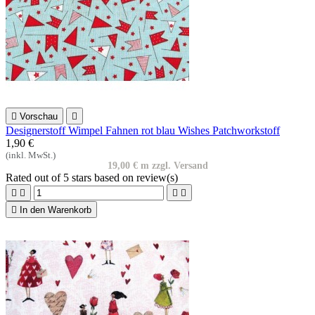

Vorschau

Designerstoff Wimpel Fahnen rot blau Wishes Patchworkstoff
1,90 €
(inkl. MwSt.)
19,00 € m zzgl. Versand
Rated
out of 5 stars based on
review(s)





In den Warenkorb