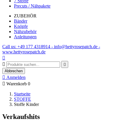
7 Stoffe
Precuts / Nähpakete
ZUBEHÖR
Bänder
Knöpfe
Nähzubehör
Anleitungen
Call us: +49 177 4318914 - info@hettyrosepatch.de -
www.hettyrosepatch.de



Abbrechen

Anmelden

Warenkorb
0
Startseite
STOFFE
Stoffe Kinder
Verkaufshits