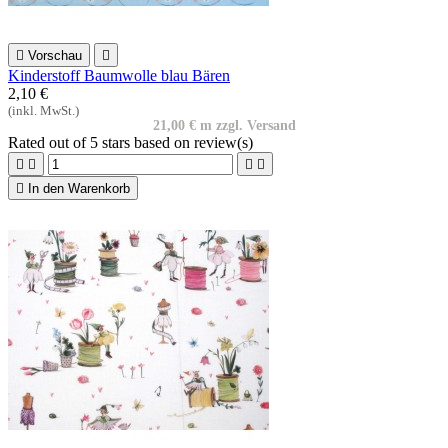

Vorschau

Kinderstoff Baumwolle blau Bären
2,10 €
(inkl. MwSt.)
21,00 € m zzgl. Versand
Rated
out of 5 stars based on
review(s)





In den Warenkorb