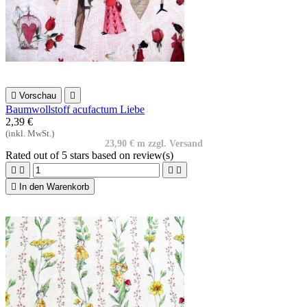

Vorschau

Baumwollstoff acufactum Liebe
2,39 €
(inkl. MwSt.)
23,90 € m zzgl. Versand
Rated
out of 5 stars based on
review(s)





In den Warenkorb