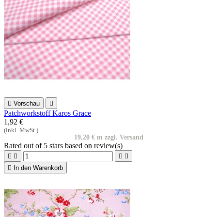

Vorschau

Patchworkstoff Karos Grace
1,92 €
(inkl. MwSt.)
19,20 € m zzgl. Versand
Rated
out of 5 stars based on
review(s)





In den Warenkorb