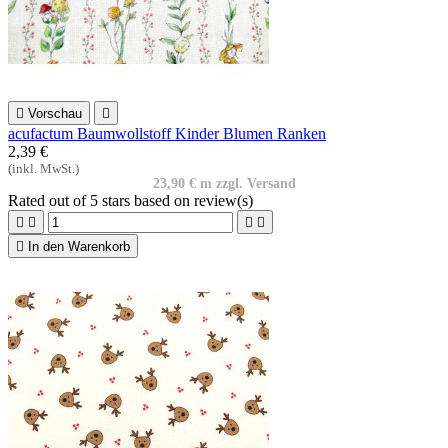

Vorschau

acufactum Baumwollstoff Kinder Blumen Ranken
2,39 €
(inkl. MwSt.)
23,90 € m zzgl. Versand
Rated
out of 5 stars based on
review(s)





In den Warenkorb