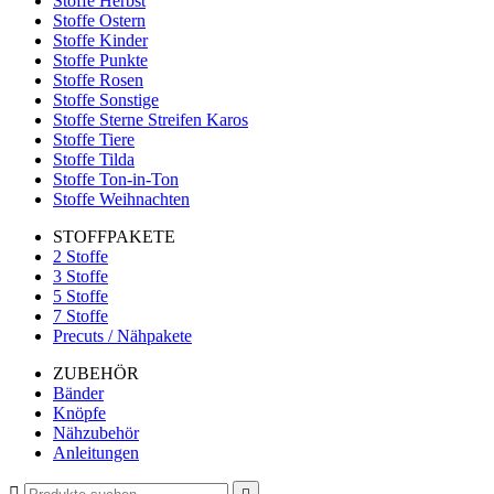
Stoffe Herbst
Stoffe Ostern
Stoffe Kinder
Stoffe Punkte
Stoffe Rosen
Stoffe Sonstige
Stoffe Sterne Streifen Karos
Stoffe Tiere
Stoffe Tilda
Stoffe Ton-in-Ton
Stoffe Weihnachten
STOFFPAKETE
2 Stoffe
3 Stoffe
5 Stoffe
7 Stoffe
Precuts / Nähpakete
ZUBEHÖR
Bänder
Knöpfe
Nähzubehör
Anleitungen
