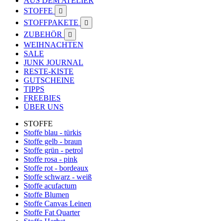
AUS DEM ATELIER
STOFFE

STOFFPAKETE

ZUBEHÖR

WEIHNACHTEN
SALE
JUNK JOURNAL
RESTE-KISTE
GUTSCHEINE
TIPPS
FREEBIES
ÜBER UNS
STOFFE
Stoffe blau - türkis
Stoffe gelb - braun
Stoffe grün - petrol
Stoffe rosa - pink
Stoffe rot - bordeaux
Stoffe schwarz - weiß
Stoffe acufactum
Stoffe Blumen
Stoffe Canvas Leinen
Stoffe Fat Quarter