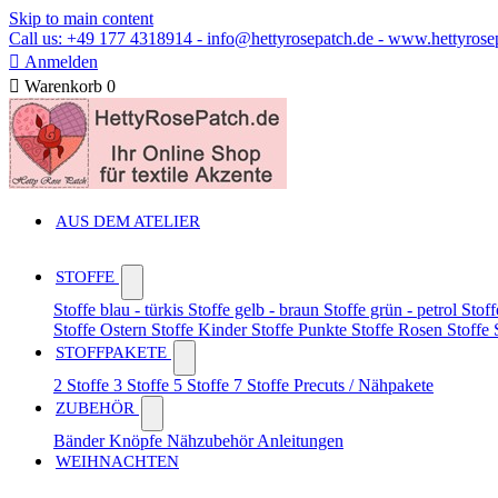
Skip to main content
Call us: +49 177 4318914 - info@hettyrosepatch.de - www.hettyrose

Anmelden

Warenkorb
0
AUS DEM ATELIER
STOFFE
Stoffe blau - türkis
Stoffe gelb - braun
Stoffe grün - petrol
Stoff
Stoffe Ostern
Stoffe Kinder
Stoffe Punkte
Stoffe Rosen
Stoffe
STOFFPAKETE
2 Stoffe
3 Stoffe
5 Stoffe
7 Stoffe
Precuts / Nähpakete
ZUBEHÖR
Bänder
Knöpfe
Nähzubehör
Anleitungen
WEIHNACHTEN