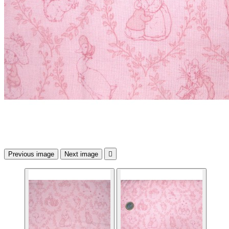
Previous image
Next image
