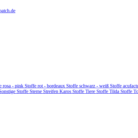
patch.de
e rosa - pink
Stoffe rot - bordeaux
Stoffe schwarz - weiß
Stoffe acufac
 Sonstige
Stoffe Sterne Streifen Karos
Stoffe Tiere
Stoffe Tilda
Stoffe T