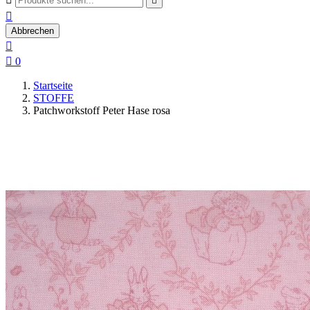


Abbrechen


0
Startseite
STOFFE
Patchworkstoff Peter Hase rosa