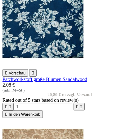

Vorschau

Patchworkstoff große Blumen Sandalwood
2,08 €
(inkl. MwSt.)
20,80 € m zzgl. Versand
Rated
out of 5 stars based on
review(s)





In den Warenkorb