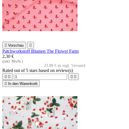

Vorschau

Patchworkstoff Blumen The Flower Farm
2,30 €
(inkl. MwSt.)
23,00 € m zzgl. Versand
Rated
out of 5 stars based on
review(s)





In den Warenkorb