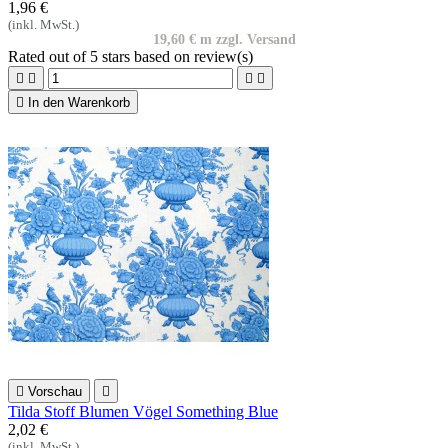
1,96 €
(inkl. MwSt.)
19,60 € m zzgl. Versand
Rated
out of 5 stars based on
review(s)





In den Warenkorb

Vorschau

Tilda Stoff Blumen Vögel Something Blue
2,02 €
(inkl. MwSt.)