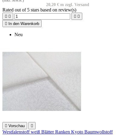
(inkl. MwSt.)
20,20 € m zzgl. Versand
Rated
out of 5 stars based on
review(s)





In den Warenkorb
Neu

Vorschau

Westfalenstoff weiß Blätter Ranken Kyoto Baumwollstoff