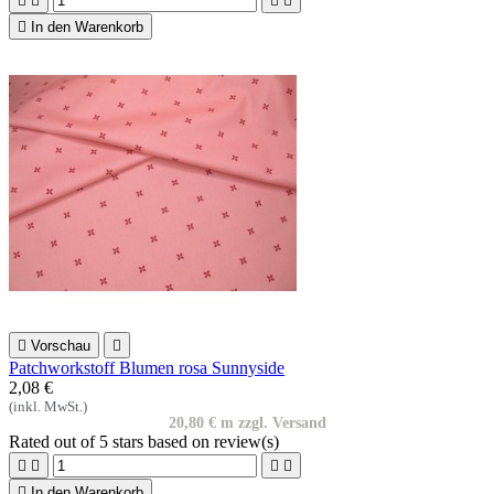





In den Warenkorb

Vorschau

Patchworkstoff Blumen rosa Sunnyside
2,08 €
(inkl. MwSt.)
20,80 € m zzgl. Versand
Rated
out of 5 stars based on
review(s)





In den Warenkorb