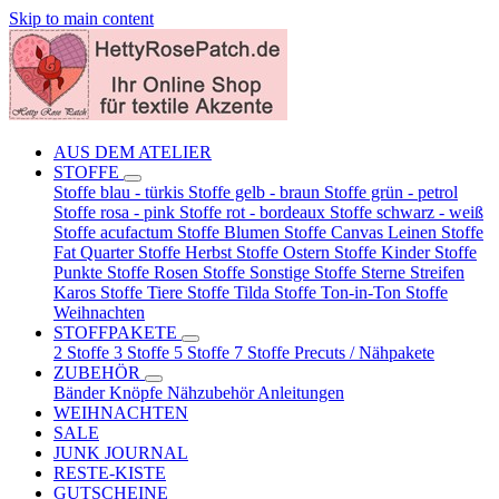
Skip to main content
AUS DEM ATELIER
STOFFE
Stoffe blau - türkis
Stoffe gelb - braun
Stoffe grün - petrol
Stoffe rosa - pink
Stoffe rot - bordeaux
Stoffe schwarz - weiß
Stoffe acufactum
Stoffe Blumen
Stoffe Canvas Leinen
Stoffe
Fat Quarter
Stoffe Herbst
Stoffe Ostern
Stoffe Kinder
Stoffe
Punkte
Stoffe Rosen
Stoffe Sonstige
Stoffe Sterne Streifen
Karos
Stoffe Tiere
Stoffe Tilda
Stoffe Ton-in-Ton
Stoffe
Weihnachten
STOFFPAKETE
2 Stoffe
3 Stoffe
5 Stoffe
7 Stoffe
Precuts / Nähpakete
ZUBEHÖR
Bänder
Knöpfe
Nähzubehör
Anleitungen
WEIHNACHTEN
SALE
JUNK JOURNAL
RESTE-KISTE
GUTSCHEINE