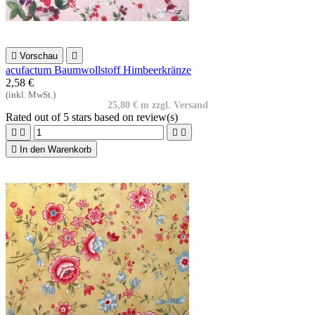

Vorschau

acufactum Baumwollstoff Himbeerkränze
2,58 €
(inkl. MwSt.)
25,80 € m zzgl. Versand
Rated
out of 5 stars based on
review(s)





In den Warenkorb