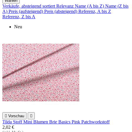
Wählen
Verkäufe, absteigend sortiert
Relevanz
Name (A bis Z)
Name (Z bis
A)
Preis (aufsteigend)
Preis (absteigend)
Referenz, A bis Z
Referenz, Z bis A
Neu

Vorschau

Tilda Stoff Mini Blumen Brie Basics Pink Patchworkstoff
2,02 €