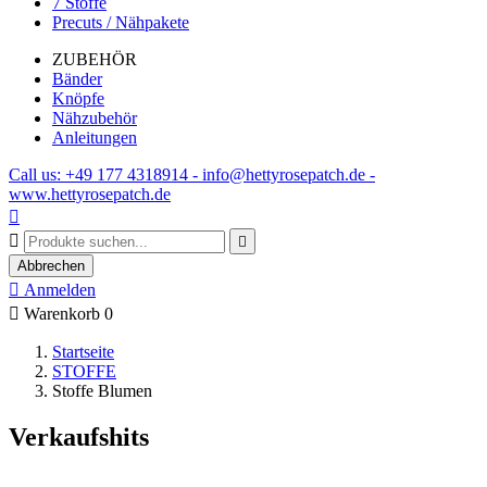
7 Stoffe
Precuts / Nähpakete
ZUBEHÖR
Bänder
Knöpfe
Nähzubehör
Anleitungen
Call us: +49 177 4318914 - info@hettyrosepatch.de -
www.hettyrosepatch.de



Abbrechen

Anmelden

Warenkorb
0
Startseite
STOFFE
Stoffe Blumen
Verkaufshits