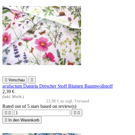

Vorschau

acufactum Daniela Drescher Stoff Blumen Baumwollstoff
2,39 €
(inkl. MwSt.)
23,90 € m zzgl. Versand
Rated
out of 5 stars based on
review(s)





In den Warenkorb