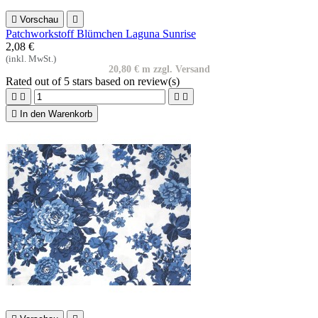

Vorschau

Patchworkstoff Blümchen Laguna Sunrise
2,08 €
(inkl. MwSt.)
20,80 € m zzgl. Versand
Rated
out of 5 stars based on
review(s)





In den Warenkorb