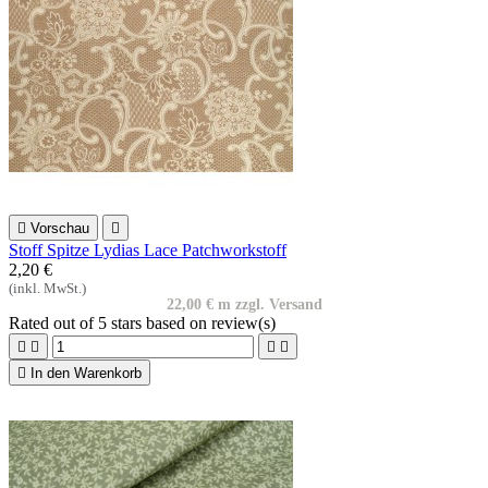

Vorschau

Stoff Spitze Lydias Lace Patchworkstoff
2,20 €
(inkl. MwSt.)
22,00 € m zzgl. Versand
Rated
out of 5 stars based on
review(s)





In den Warenkorb