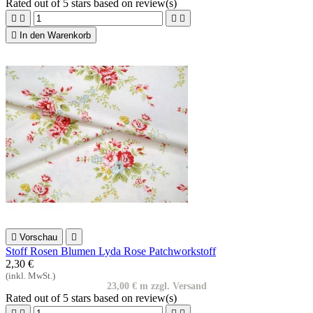
Rated
out of 5 stars based on
review(s)





In den Warenkorb

Vorschau

Stoff Rosen Blumen Lyda Rose Patchworkstoff
2,30 €
(inkl. MwSt.)
23,00 € m zzgl. Versand
Rated
out of 5 stars based on
review(s)