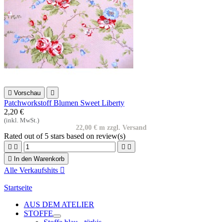

Vorschau

Patchworkstoff Blumen Sweet Liberty
2,20 €
(inkl. MwSt.)
22,00 € m zzgl. Versand
Rated
out of 5 stars based on
review(s)





In den Warenkorb
Alle Verkaufshits

Startseite
AUS DEM ATELIER
STOFFE