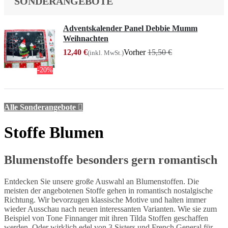
SONDERANGEBOTE
Adventskalender Panel Debbie Mumm
Weihnachten
12,40 €
Vorher
15,50 €
(inkl. MwSt.)
-20%
Alle Sonderangebote

Stoffe Blumen
Blumenstoffe besonders gern romantisch
Entdecken Sie unsere große Auswahl an Blumenstoffen. Die
meisten der angebotenen Stoffe gehen in romantisch nostalgische
Richtung. Wir bevorzugen klassische Motive und halten immer
wieder Ausschau nach neuen interessanten Varianten. Wie sie zum
Beispiel von Tone Finnanger mit ihren Tilda Stoffen geschaffen
werden. Oder wirklich edel von 3 Sisters und French General für