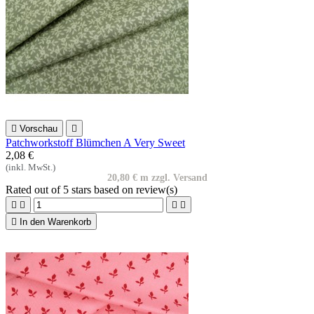

Vorschau

Patchworkstoff Blümchen A Very Sweet
2,08 €
(inkl. MwSt.)
20,80 € m zzgl. Versand
Rated
out of 5 stars based on
review(s)





In den Warenkorb