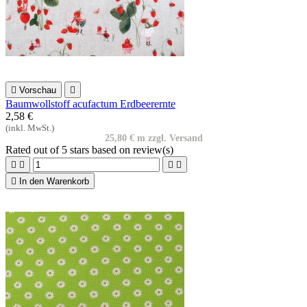

Vorschau

Baumwollstoff acufactum Erdbeerernte
2,58 €
(inkl. MwSt.)
25,80 € m zzgl. Versand
Rated
out of 5 stars based on
review(s)





In den Warenkorb