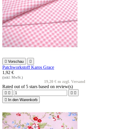

Vorschau

Patchworkstoff Karos Grace
1,92 €
(inkl. MwSt.)
19,20 € m zzgl. Versand
Rated
out of 5 stars based on
review(s)





In den Warenkorb