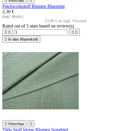

Vorschau

Patchworkstoff Blumen Blueprint
2,30 €
(inkl. MwSt.)
23,00 € m zzgl. Versand
Rated
out of 5 stars based on
review(s)





In den Warenkorb

Vorschau

Tilda Stoff kleine Blumen Songbird