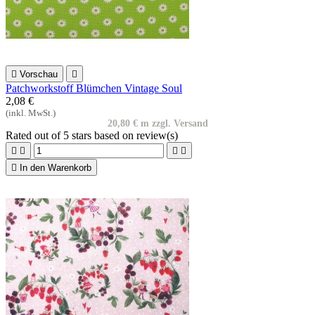

Vorschau

Patchworkstoff Blümchen Vintage Soul
2,08 €
(inkl. MwSt.)
20,80 € m zzgl. Versand
Rated
out of 5 stars based on
review(s)





In den Warenkorb