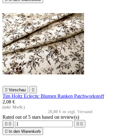

Vorschau

Tim Holtz Eclectic Blumen Ranken Patchworkstoff
2,08 €
(inkl. MwSt.)
20,80 € m zzgl. Versand
Rated
out of 5 stars based on
review(s)





In den Warenkorb