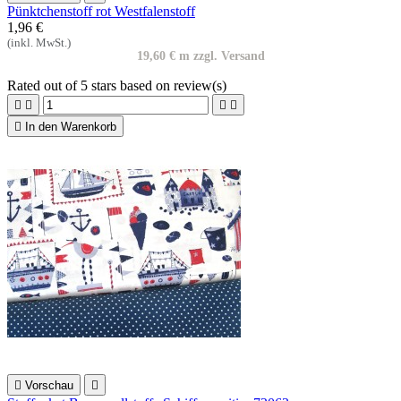
Pünktchenstoff rot Westfalenstoff
1,96 €
(inkl. MwSt.)
19,60 € m zzgl. Versand
Rated
out of 5 stars based on
review(s)





In den Warenkorb

Vorschau
