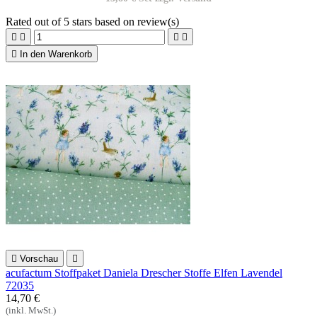
Rated
out of 5 stars based on
review(s)





In den Warenkorb

Vorschau

acufactum Stoffpaket Daniela Drescher Stoffe Elfen Lavendel
72035
14,70 €
(inkl. MwSt.)