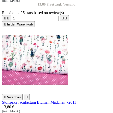
(inkl. MwSt.)
13,80 € Set zzgl. Versand
Rated
out of 5 stars based on
review(s)





In den Warenkorb

Vorschau

Stoffpaket acufactum Blumen Mädchen 72011
13,80 €
(inkl. MwSt.)