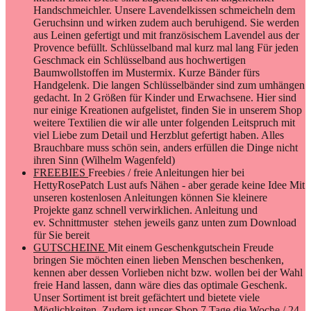
Handschmeichler. Unsere Lavendelkissen schmeicheln dem
Geruchsinn und wirken zudem auch beruhigend. Sie werden
aus Leinen gefertigt und mit französischem Lavendel aus der
Provence befüllt. Schlüsselband mal kurz mal lang Für jeden
Geschmack ein Schlüsselband aus hochwertigen
Baumwollstoffen im Mustermix. Kurze Bänder fürs
Handgelenk. Die langen Schlüsselbänder sind zum umhängen
gedacht. In 2 Größen für Kinder und Erwachsene. Hier sind
nur einige Kreationen aufgelistet, finden Sie in unserem Shop
weitere Textilien die wir alle unter folgenden Leitspruch mit
viel Liebe zum Detail und Herzblut gefertigt haben. Alles
Brauchbare muss schön sein, anders erfüllen die Dinge nicht
ihren Sinn (Wilhelm Wagenfeld)
FREEBIES
Freebies / freie Anleitungen hier bei
HettyRosePatch Lust aufs Nähen - aber gerade keine Idee Mit
unseren kostenlosen Anleitungen können Sie kleinere
Projekte ganz schnell verwirklichen. Anleitung und
ev. Schnittmuster stehen jeweils ganz unten zum Download
für Sie bereit
GUTSCHEINE
Mit einem Geschenkgutschein Freude
bringen Sie möchten einen lieben Menschen beschenken,
kennen aber dessen Vorlieben nicht bzw. wollen bei der Wahl
freie Hand lassen, dann wäre dies das optimale Geschenk.
Unser Sortiment ist breit gefächtert und bietete viele
Möglichkeiten. Zudem ist unser Shop 7 Tage die Woche / 24