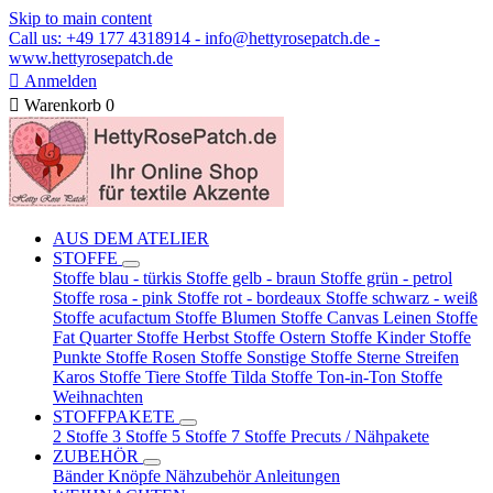
Skip to main content
Call us: +49 177 4318914 - info@hettyrosepatch.de -
www.hettyrosepatch.de

Anmelden

Warenkorb
0
AUS DEM ATELIER
STOFFE
Stoffe blau - türkis
Stoffe gelb - braun
Stoffe grün - petrol
Stoffe rosa - pink
Stoffe rot - bordeaux
Stoffe schwarz - weiß
Stoffe acufactum
Stoffe Blumen
Stoffe Canvas Leinen
Stoffe
Fat Quarter
Stoffe Herbst
Stoffe Ostern
Stoffe Kinder
Stoffe
Punkte
Stoffe Rosen
Stoffe Sonstige
Stoffe Sterne Streifen
Karos
Stoffe Tiere
Stoffe Tilda
Stoffe Ton-in-Ton
Stoffe
Weihnachten
STOFFPAKETE
2 Stoffe
3 Stoffe
5 Stoffe
7 Stoffe
Precuts / Nähpakete
ZUBEHÖR
Bänder
Knöpfe
Nähzubehör
Anleitungen