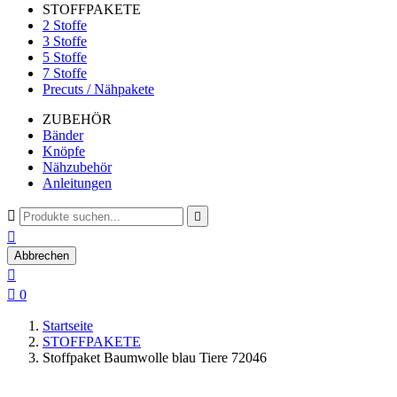
STOFFPAKETE
2 Stoffe
3 Stoffe
5 Stoffe
7 Stoffe
Precuts / Nähpakete
ZUBEHÖR
Bänder
Knöpfe
Nähzubehör
Anleitungen



Abbrechen


0
Startseite
STOFFPAKETE
Stoffpaket Baumwolle blau Tiere 72046