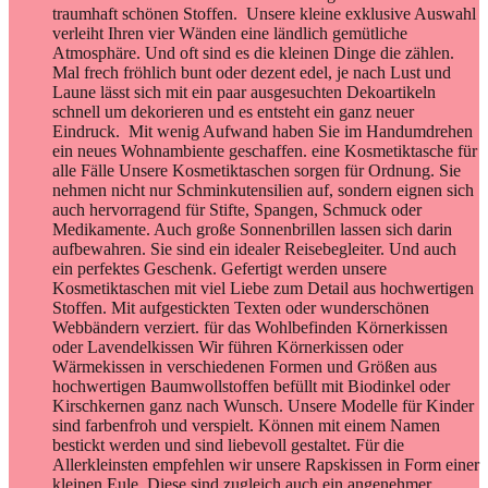
traumhaft schönen Stoffen. Unsere kleine exklusive Auswahl
verleiht Ihren vier Wänden eine ländlich gemütliche
Atmosphäre. Und oft sind es die kleinen Dinge die zählen.
Mal frech fröhlich bunt oder dezent edel, je nach Lust und
Laune lässt sich mit ein paar ausgesuchten Dekoartikeln
schnell um dekorieren und es entsteht ein ganz neuer
Eindruck. Mit wenig Aufwand haben Sie im Handumdrehen
ein neues Wohnambiente geschaffen. eine Kosmetiktasche für
alle Fälle Unsere Kosmetiktaschen sorgen für Ordnung. Sie
nehmen nicht nur Schminkutensilien auf, sondern eignen sich
auch hervorragend für Stifte, Spangen, Schmuck oder
Medikamente. Auch große Sonnenbrillen lassen sich darin
aufbewahren. Sie sind ein idealer Reisebegleiter. Und auch
ein perfektes Geschenk. Gefertigt werden unsere
Kosmetiktaschen mit viel Liebe zum Detail aus hochwertigen
Stoffen. Mit aufgestickten Texten oder wunderschönen
Webbändern verziert. für das Wohlbefinden Körnerkissen
oder Lavendelkissen Wir führen Körnerkissen oder
Wärmekissen in verschiedenen Formen und Größen aus
hochwertigen Baumwollstoffen befüllt mit Biodinkel oder
Kirschkernen ganz nach Wunsch. Unsere Modelle für Kinder
sind farbenfroh und verspielt. Können mit einem Namen
bestickt werden und sind liebevoll gestaltet. Für die
Allerkleinsten empfehlen wir unsere Rapskissen in Form einer
kleinen Eule. Diese sind zugleich auch ein angenehmer