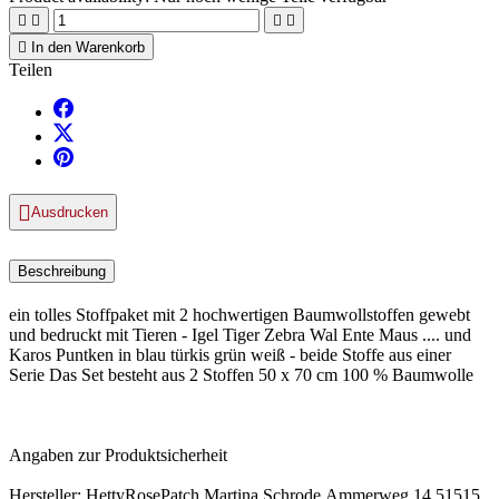





In den Warenkorb
Teilen

Ausdrucken
Beschreibung
ein tolles Stoffpaket mit 2 hochwertigen Baumwollstoffen gewebt
und bedruckt mit Tieren - Igel Tiger Zebra Wal Ente Maus .... und
Karos Puntken in blau türkis grün weiß - beide Stoffe aus einer
Serie Das Set besteht aus 2 Stoffen 50 x 70 cm 100 % Baumwolle
Angaben zur Produktsicherheit
Hersteller: HettyRosePatch,Martina Schrode,Ammerweg 14,51515