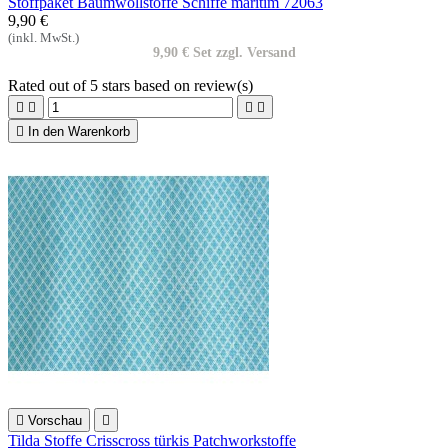
Stoffpaket Baumwollstoffe Schiffe maritim 72063
9,90 €
(inkl. MwSt.)
9,90 € Set zzgl. Versand
Rated
out of 5 stars based on
review(s)





In den Warenkorb

Vorschau

Tilda Stoffe Crisscross türkis Patchworkstoffe