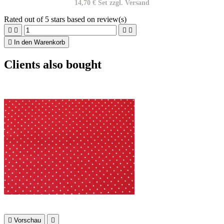
14,70 € Set zzgl. Versand
Rated
out of 5 stars based on
review(s)





In den Warenkorb
Clients also bought

Vorschau
