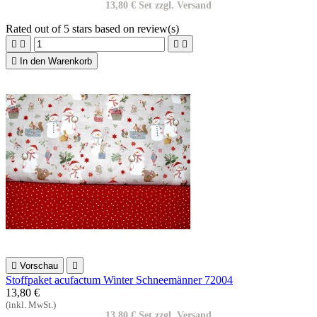
13,80 € Set zzgl. Versand
Rated
out of 5 stars based on
review(s)





In den Warenkorb

Vorschau

Stoffpaket acufactum Winter Schneemänner 72004
13,80 €
(inkl. MwSt.)
13,80 € Set zzgl. Versand