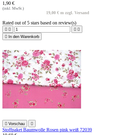
1,90 €
(inkl. MwSt.)
19,00 € m zzgl. Versand
Rated
out of 5 stars based on
review(s)





In den Warenkorb

Vorschau

Stoffpaket Baumwolle Rosen pink weiß 72039