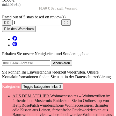
10,60 €
(inkl. MwSt.)
10,60 € Set zzgl. Versand
Rated
out of 5 stars based on
review(s)





In den Warenkorb
Erhalten Sie unsere Neuigkeiten und Sonderangebote
Sie können Ihr Einverständnis jederzeit widerrufen. Unsere
Kontaktinformationen finden Sie u. a. in der Datenschutzerklärung.
Kategorien
Toggle kategorien links

AUS DEM ATELIER
Wohnaccessoires – Wohntextilien im
farbenfrohen Mustermix Entdecken Sie im Onlineshop von
HettyRosePatch wunderschöne Wohnaccessoires, darunter
edle Kissen aus Leinen, farbenfrohe Patchworkdecken aus
Baumwolle und viele weitere hochwertige Wohntextilien aus