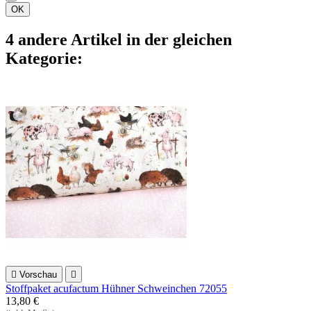
OK
4 andere Artikel in der gleichen
Kategorie:

Vorschau

Stoffpaket acufactum Hühner Schweinchen 72055
13,80 €