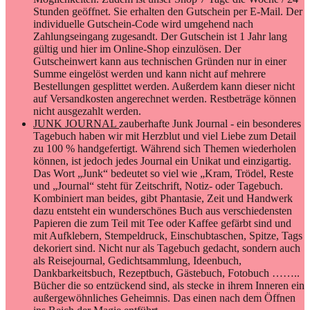
Stunden geöffnet. Sie erhalten den Gutschein per E-Mail. Der
individuelle Gutschein-Code wird umgehend nach
Zahlungseingang zugesandt. Der Gutschein ist 1 Jahr lang
gültig und hier im Online-Shop einzulösen. Der
Gutscheinwert kann aus technischen Gründen nur in einer
Summe eingelöst werden und kann nicht auf mehrere
Bestellungen gesplittet werden. Außerdem kann dieser nicht
auf Versandkosten angerechnet werden. Restbeträge können
nicht ausgezahlt werden.
JUNK JOURNAL
zauberhafte Junk Journal - ein besonderes
Tagebuch haben wir mit Herzblut und viel Liebe zum Detail
zu 100 % handgefertigt. Während sich Themen wiederholen
können, ist jedoch jedes Journal ein Unikat und einzigartig.
Das Wort „Junk“ bedeutet so viel wie „Kram, Trödel, Reste
und „Journal“ steht für Zeitschrift, Notiz- oder Tagebuch.
Kombiniert man beides, gibt Phantasie, Zeit und Handwerk
dazu entsteht ein wunderschönes Buch aus verschiedensten
Papieren die zum Teil mit Tee oder Kaffee gefärbt sind und
mit Aufklebern, Stempeldruck, Einschubtaschen, Spitze, Tags
dekoriert sind. Nicht nur als Tagebuch gedacht, sondern auch
als Reisejournal, Gedichtsammlung, Ideenbuch,
Dankbarkeitsbuch, Rezeptbuch, Gästebuch, Fotobuch ……..
Bücher die so entzückend sind, als stecke in ihrem Inneren ein
außergewöhnliches Geheimnis. Das einen nach dem Öffnen