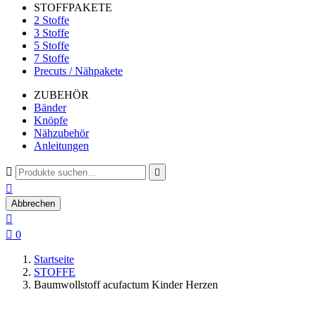
STOFFPAKETE
2 Stoffe
3 Stoffe
5 Stoffe
7 Stoffe
Precuts / Nähpakete
ZUBEHÖR
Bänder
Knöpfe
Nähzubehör
Anleitungen



Abbrechen


0
Startseite
STOFFE
Baumwollstoff acufactum Kinder Herzen