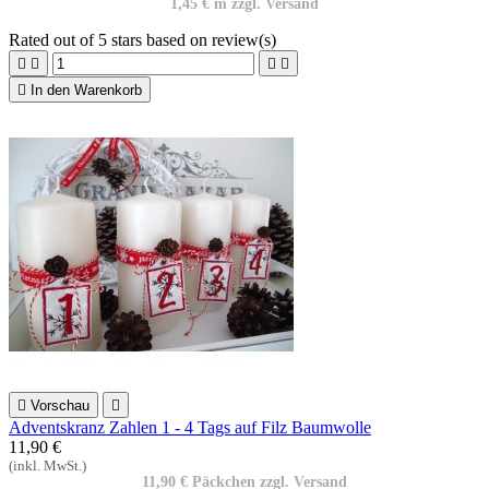
1,45 € m zzgl. Versand
Rated
out of 5 stars based on
review(s)





In den Warenkorb

Vorschau

Adventskranz Zahlen 1 - 4 Tags auf Filz Baumwolle
11,90 €
(inkl. MwSt.)
11,90 € Päckchen zzgl. Versand