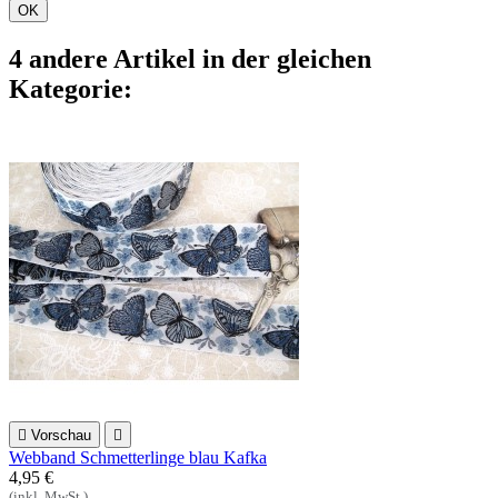
OK
4 andere Artikel in der gleichen
Kategorie:

Vorschau

Webband Schmetterlinge blau Kafka
4,95 €
(inkl. MwSt.)