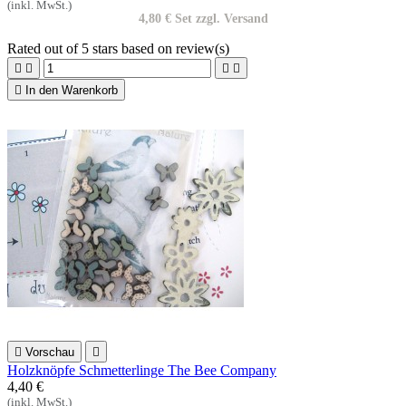
(inkl. MwSt.)
4,80 € Set zzgl. Versand
Rated
out of 5 stars based on
review(s)





In den Warenkorb

Vorschau

Holzknöpfe Schmetterlinge The Bee Company
4,40 €
(inkl. MwSt.)