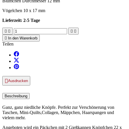
Blümchen Durchmesser 12 mm
Vögelchen 10 x 17 mm
Lieferzeit: 2-5 Tage





In den Warenkorb
Teilen

Ausdrucken
Beschreibung
Ganz, ganz niedliche Knöpfe. Perfekt zur Verschönerung von
Taschen, Mini-Quilts,Collagen, Mäppchen, Haarspangen und
vielem mehr.
Angeboten wird ein Päckchen mit 2 Gießkannen Knöpfchen 22 x