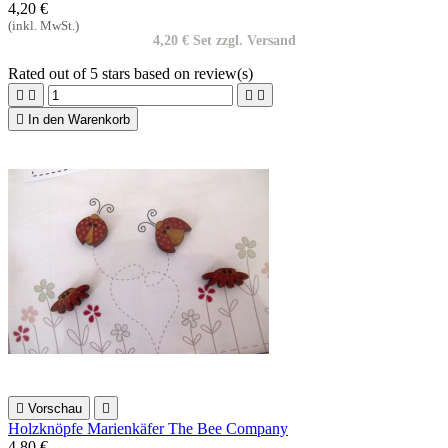
4,20 €
(inkl. MwSt.)
4,20 € Set zzgl. Versand
Rated
out of 5 stars based on
review(s)





In den Warenkorb

Vorschau

Holzknöpfe Marienkäfer The Bee Company
4,80 €