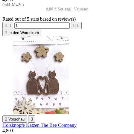
(inkl. MwSt.)
4,80 € Set zzgl. Versand
Rated
out of 5 stars based on
review(s)





In den Warenkorb

Vorschau

Holzknöpfe Katzen The Bee Company
4,80 €