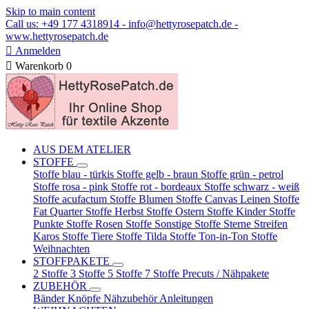
Skip to main content
Call us: +49 177 4318914 - info@hettyrosepatch.de -
www.hettyrosepatch.de

Anmelden

Warenkorb
0
AUS DEM ATELIER
STOFFE
Stoffe blau - türkis
Stoffe gelb - braun
Stoffe grün - petrol
Stoffe rosa - pink
Stoffe rot - bordeaux
Stoffe schwarz - weiß
Stoffe acufactum
Stoffe Blumen
Stoffe Canvas Leinen
Stoffe
Fat Quarter
Stoffe Herbst
Stoffe Ostern
Stoffe Kinder
Stoffe
Punkte
Stoffe Rosen
Stoffe Sonstige
Stoffe Sterne Streifen
Karos
Stoffe Tiere
Stoffe Tilda
Stoffe Ton-in-Ton
Stoffe
Weihnachten
STOFFPAKETE
2 Stoffe
3 Stoffe
5 Stoffe
7 Stoffe
Precuts / Nähpakete
ZUBEHÖR
Bänder
Knöpfe
Nähzubehör
Anleitungen