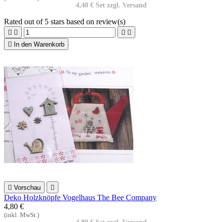
4,40 € Set zzgl. Versand
Rated
out of 5 stars based on
review(s)





In den Warenkorb

Vorschau

Deko Holzknöpfe Vogelhaus The Bee Company
4,80 €
(inkl. MwSt.)