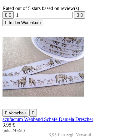
Rated
out of 5 stars based on
review(s)





In den Warenkorb

Vorschau

acufactum Webband Schafe Daniela Drescher
3,95 €
(inkl. MwSt.)
3,95 € m zzgl. Versand