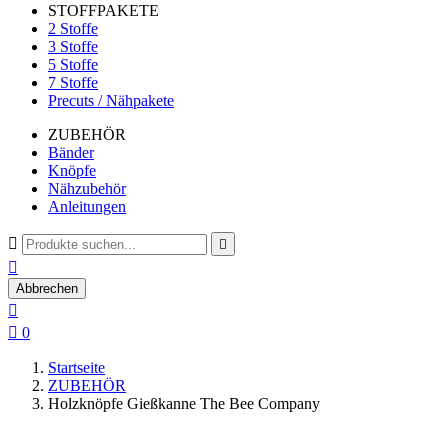
STOFFPAKETE
2 Stoffe
3 Stoffe
5 Stoffe
7 Stoffe
Precuts / Nähpakete
ZUBEHÖR
Bänder
Knöpfe
Nähzubehör
Anleitungen



Abbrechen


0
Startseite
ZUBEHÖR
Holzknöpfe Gießkanne The Bee Company