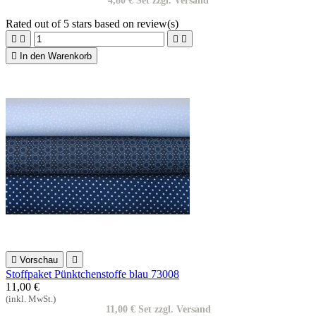
4,80 € Set zzgl. Versand
Rated
out of 5 stars based on
review(s)





In den Warenkorb

Vorschau

Stoffpaket Pünktchenstoffe blau 73008
11,00 €
(inkl. MwSt.)
11,00 € Set zzgl. Versand