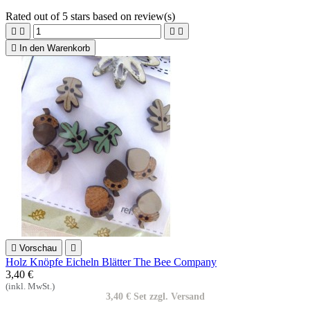
Rated
out of 5 stars based on
review(s)





In den Warenkorb

Vorschau

Holz Knöpfe Eicheln Blätter The Bee Company
3,40 €
(inkl. MwSt.)
3,40 € Set zzgl. Versand