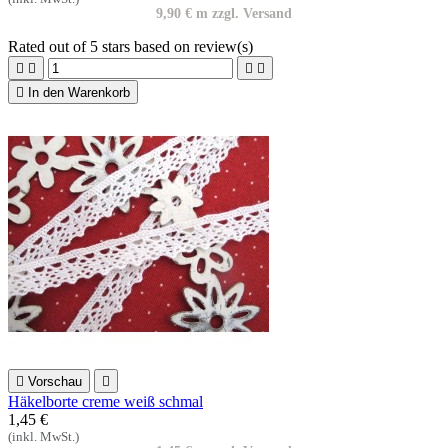
9,90 € m zzgl. Versand
Rated
out of 5 stars based on
review(s)





In den Warenkorb

Vorschau

Häkelborte creme weiß schmal
1,45 €
(inkl. MwSt.)