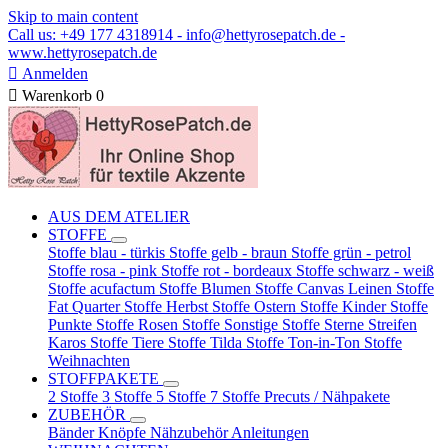
Skip to main content
Call us: +49 177 4318914 - info@hettyrosepatch.de -
www.hettyrosepatch.de

Anmelden

Warenkorb
0
AUS DEM ATELIER
STOFFE
Stoffe blau - türkis
Stoffe gelb - braun
Stoffe grün - petrol
Stoffe rosa - pink
Stoffe rot - bordeaux
Stoffe schwarz - weiß
Stoffe acufactum
Stoffe Blumen
Stoffe Canvas Leinen
Stoffe
Fat Quarter
Stoffe Herbst
Stoffe Ostern
Stoffe Kinder
Stoffe
Punkte
Stoffe Rosen
Stoffe Sonstige
Stoffe Sterne Streifen
Karos
Stoffe Tiere
Stoffe Tilda
Stoffe Ton-in-Ton
Stoffe
Weihnachten
STOFFPAKETE
2 Stoffe
3 Stoffe
5 Stoffe
7 Stoffe
Precuts / Nähpakete
ZUBEHÖR
Bänder
Knöpfe
Nähzubehör
Anleitungen