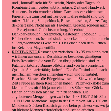
und „Journal“ steht für Zeitschrift, Notiz- oder Tagebuch.
Kombiniert man beides, gibt Phantasie, Zeit und Handwerk
dazu entsteht ein wunderschönes Buch aus verschiedensten
Papieren die zum Teil mit Tee oder Kaffee gefärbt sind und
mit Aufklebern, Stempeldruck, Einschubtaschen, Spitze, Tags
dekoriert sind. Nicht nur als Tagebuch gedacht, sondern auch
als Reisejournal, Gedichtsammlung, Ideenbuch,
Dankbarkeitsbuch, Rezeptbuch, Gästebuch, Fotobuch ……..
Bücher die so entzückend sind, als stecke in ihrem Inneren ein
außergewöhnliches Geheimnis. Das einen nach dem Öffnen
ins Reich der Magie entführt.
RESTE-KISTE
Restmengen zwischen 10 - 35 cm hier bieten
wir Ihnen aus unserer Restekiste zu besonders günstigem
Preis Reststücke die vom Ballen übrig geblieben sind. Alle
Patchworkstoffe / Baumwollstoffe sind von hervorragender
Qualität. Strapazierfähig, farbecht. Die Stoffe sind auch nach
mehrfachem waschen angenehm weich und formstabil.
Beachten Sie stets die Pflegehinweise und Sie werden lange
Zeit Freude an Ihren Kreationen haben. Patchworkstoffe zum
kleinem Preis oft fehlt ja nur ein kleines Stück zum Glück.
Daher lohnt es sich hier mal rein zu schauen. Die
angebotenen Mengen liegen zwischen 10 x 110/112 bis 35 x
110/112 cm. Manchmal sogar in der Breite von 140 - 150 cm.
Mit diesen Stücken lässt sich gerade beim patchworken, wo ja
oft kleinste Mengen erforderlich sind, schön arbeiten.