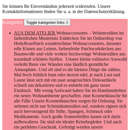
Sie können Ihr Einverständnis jederzeit widerrufen. Unsere
Kontaktinformationen finden Sie u. a. in der Datenschutzerklärung.
Kategorien
Toggle kategorien links

AUS DEM ATELIER
Wohnaccessoires – Wohntextilien im
farbenfrohen Mustermix Entdecken Sie im Onlineshop von
HettyRosePatch wunderschöne Wohnaccessoires, darunter
edle Kissen aus Leinen, farbenfrohe Patchworkdecken aus
Baumwolle und viele weitere hochwertige Wohntextilien aus
traumhaft schönen Stoffen. Unsere kleine exklusive Auswahl
verleiht Ihren vier Wänden eine ländlich gemütliche
Atmosphäre. Und oft sind es die kleinen Dinge die zählen.
Mal frech fröhlich bunt oder dezent edel, je nach Lust und
Laune lässt sich mit ein paar ausgesuchten Dekoartikeln
schnell um dekorieren und es entsteht ein ganz neuer
Eindruck. Mit wenig Aufwand haben Sie im Handumdrehen
ein neues Wohnambiente geschaffen. eine Kosmetiktasche für
alle Fälle Unsere Kosmetiktaschen sorgen für Ordnung. Sie
nehmen nicht nur Schminkutensilien auf, sondern eignen sich
auch hervorragend für Stifte, Spangen, Schmuck oder
Medikamente. Auch große Sonnenbrillen lassen sich darin
aufbewahren. Sie sind ein idealer Reisebegleiter. Und auch
ein perfektes Geschenk. Gefertigt werden unsere