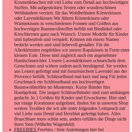
Kosmetiktaschen mit viel Liebe zum Detail aus hochwertigen
Stoffen. Mit aufgestickten Texten oder wunderschönen
Webbändern verziert. für das Wohlbefinden Körnerkissen
oder Lavendelkissen Wir führen Körnerkissen oder
Wärmekissen in verschiedenen Formen und Größen aus
hochwertigen Baumwollstoffen befüllt mit Biodinkel oder
Kirschkernen ganz nach Wunsch. Unsere Modelle für Kinder
sind farbenfroh und verspielt. Können mit einem Namen
bestickt werden und sind liebevoll gestaltet. Für die
Allerkleinsten empfehlen wir unsere Rapskissen in Form einer
kleinen Eule. Diese sind zugleich auch ein angenehmer
Handschmeichler. Unsere Lavendelkissen schmeicheln dem
Geruchsinn und wirken zudem auch beruhigend. Sie werden
aus Leinen gefertigt und mit französischem Lavendel aus der
Provence befüllt. Schlüsselband mal kurz mal lang Für jeden
Geschmack ein Schlüsselband aus hochwertigen
Baumwollstoffen im Mustermix. Kurze Bänder fürs
Handgelenk. Die langen Schlüsselbänder sind zum umhängen
gedacht. In 2 Größen für Kinder und Erwachsene. Hier sind
nur einige Kreationen aufgelistet, finden Sie in unserem Shop
weitere Textilien die wir alle unter folgenden Leitspruch mit
viel Liebe zum Detail und Herzblut gefertigt haben. Alles
Brauchbare muss schön sein, anders erfüllen die Dinge nicht
ihren Sinn (Wilhelm Wagenfeld)
FREEBIES
Freebies / freie Anleitungen hier bei