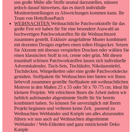
uns große Mühe alle Stoffe neutral darzustellen, müssen
jedoch darauf hinweisen, das es durch individulle
Monitoreinstellungen zu Abweichungen kommen kann. Ihr
Team von HettyRosePatch
WEIHNACHTEN
Weihnachtliche Patchworkstoffe für das
große Fest wir haben für Sie eine besondere Auswahl an
hochwertigen Patchworkstoffen für die Weihnachtszeit
zusammen gestellt. Exklusiv ausgefallene Muster kombiniert
mit dezenten Designs ergeben einen tollen Hingucker. Setzen
Sie Akzente mit überaus verspielten Drucken oder wählen Sie
einen klassischen Stoff in rot, creme oder grün. Mit diesen
traumhaft schönen Patchworkstoffen lassen sich individuelle
Adventskalender, Tisch-Sets, Tischläufer, Nikolausstiefel,
Tischdecken, Wimpelketten oder eine große Patchworkdecke
gestalten. Stoffpakete für Weihnachten hier bieten wir Ihnen
liebevoll zusammen gestellte Stoffpakete mit weihnachtlichen
Motiven in den Maßen 25 x 55 oder 50 x 70 /75 cm. Ideal für
kleinere Projekte. Wir erleichtern Ihnen die Arbeit indem wir
farblich aufeinander abgestimmte Stoffe für Sie bereits
kombiniert haben. So können Sie unverzüglich mit Ihrem
Projekt beginnen und verlieren keine Zeit. passend zu
Weihnachten Webbänder und Knöpfe um alles abzurunden
führen wir nun auch auf Weihnachten abgestimmte
Webbänder / Web-Etiketten und ganz entzückende Deko
Knöpfe