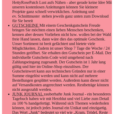
HettyRosePatch Lust aufs Nähen - aber gerade keine Idee Mit
unseren kostenlosen Anleitungen können Sie kleinere
Projekte ganz schnell verwirklichen. Anleitung und
ev. Schnittmuster stehen jeweils ganz unten zum Download
für Sie bereit
GUTSCHEINE
Mit einem Geschenkgutschein Freude
bringen Sie möchten einen lieben Menschen beschenken,
kennen aber dessen Vorlieben nicht bzw. wollen bei der Wahl
freie Hand lassen, dann wäre dies das optimale Geschenk.
Unser Sortiment ist breit gefächtert und bietete viele
Möglichkeiten. Zudem ist unser Shop 7 Tage die Woche / 24
Stunden geöffnet. Sie erhalten den Gutschein per E-Mail. Der
individuelle Gutschein-Code wird umgehend nach
Zahlungseingang zugesandt. Der Gutschein ist 1 Jahr lang
gültig und hier im Online-Shop einzulösen. Der
Gutscheinwert kann aus technischen Gründen nur in einer
Summe eingelöst werden und kann nicht auf mehrere
Bestellungen gesplittet werden. Außerdem kann dieser nicht
auf Versandkosten angerechnet werden. Restbeträge können
nicht ausgezahlt werden.
JUNK JOURNAL
zauberhafte Junk Journal - ein besonderes
Tagebuch haben wir mit Herzblut und viel Liebe zum Detail
zu 100 % handgefertigt. Während sich Themen wiederholen
können, ist jedoch jedes Journal ein Unikat und einzigartig.
Das Wort „Junk“ bedeutet so viel wie „Kram, Trödel, Reste