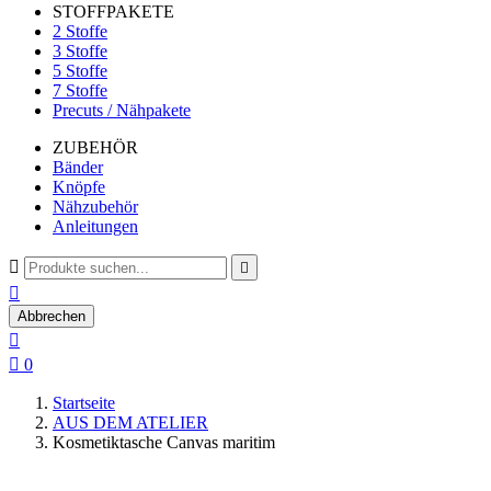
STOFFPAKETE
2 Stoffe
3 Stoffe
5 Stoffe
7 Stoffe
Precuts / Nähpakete
ZUBEHÖR
Bänder
Knöpfe
Nähzubehör
Anleitungen



Abbrechen


0
Startseite
AUS DEM ATELIER
Kosmetiktasche Canvas maritim