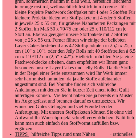
grün, sommerlich maritim in blau weiß, herbstlich leuchtend
in orange rost rot, weihnachtlich festlich in rot creme. für
kleine Projekte Patchwork Stoffpaket mit 4 oder 5 Stoffen Für
kleinere Projekte bieten wir Stoffpakete mit 4 oder 5 Stoffen
in jeweils 25 x 55 cm, für größere Näharbeiten Packungen mit
2 Stoffen im Maß 50 x 70/75 cm oder 25 x 110/112 cm je
Stoff an. Ebenso geeignet unsere Stoffpakete mit 7 Stoffen
von je 25 x 55 cm. Ferner führen wir einige der beliebten
Layer Cakes bestehend aus 42 Stoffquadraten in 25,5 x 25,5
cm ( 10" x 10"), oder den Jelly Rolls mit 40 Stoffstreifen á 6,5
cm x 110/112 cm (2,5" x 42"). Vielleicht möchten Sie ja eine
Patchworkdecke arbeiten, dann empfehlen wir Ihnen ganz
besonders unsere Layer Cakes und Jelly Rolls. Da die Stoffe
in der Regel einer Serie entstammen wird Ihr Werk immer
sehr harmonisch anmuten, da ja alle Stoffe aufeinander
angestimmt sind. Bei Youtube finden sich zahlreiche
Anleitungen mit denen Sie in kurzer Zeit einen tollen Quilt
anfertigen können. Vielleicht haben Sie ja bereits ein Muster
ins Auge gefasst und brennen darauf es umzusetzen. Wir
wünschen Gutes Gelingen und viel Freude bei der
Anfertigung. Mit unseren Stoffpaketen können Sie ohne viel
Aufwand Ihr Wunschprojekt schnell verwirklichen. Natürlich
kann man auch einfach den Stoffvorrat auffüllen bzw.
ergänzen.
TIPPS
hilfreiche Tipps rund ums Nähen - rationelles