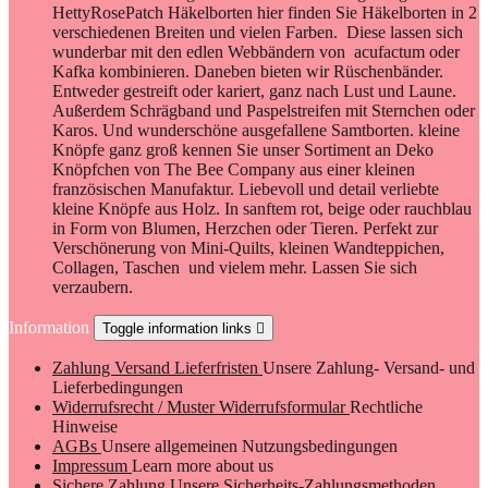
HettyRosePatch Häkelborten hier finden Sie Häkelborten in 2
verschiedenen Breiten und vielen Farben. Diese lassen sich
wunderbar mit den edlen Webbändern von acufactum oder
Kafka kombinieren. Daneben bieten wir Rüschenbänder.
Entweder gestreift oder kariert, ganz nach Lust und Laune.
Außerdem Schrägband und Paspelstreifen mit Sternchen oder
Karos. Und wunderschöne ausgefallene Samtborten. kleine
Knöpfe ganz groß kennen Sie unser Sortiment an Deko
Knöpfchen von The Bee Company aus einer kleinen
französischen Manufaktur. Liebevoll und detail verliebte
kleine Knöpfe aus Holz. In sanftem rot, beige oder rauchblau
in Form von Blumen, Herzchen oder Tieren. Perfekt zur
Verschönerung von Mini-Quilts, kleinen Wandteppichen,
Collagen, Taschen und vielem mehr. Lassen Sie sich
verzaubern.
Information
Toggle information links

Zahlung Versand Lieferfristen
Unsere Zahlung- Versand- und
Lieferbedingungen
Widerrufsrecht / Muster Widerrufsformular
Rechtliche
Hinweise
AGBs
Unsere allgemeinen Nutzungsbedingungen
Impressum
Learn more about us
Sichere Zahlung
Unsere Sicherheits-Zahlungsmethoden