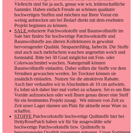
Vielleicht sind Sie ja auch, genau wie wir, leidenschaftliche
Sammler. Haben einfach Freude an schönen qualitativ
hochwertigen Stoffen und möchten nur Ihren Vorrat ein
weinig aufstocken um bei Bedarf direkt mit dem ersehnten
Projekt beginnen zu können.
SALE
reduzierte Patchworkstoffe und Baumwollstoffe im
Sale hier finden Sie hochwertige Patchworkstoffe und
Baumwollstoffe aus älteren Kollektionen in gewohnt
hervorragender Qualität. Strapazierfähig, farbecht. Die Stoffe
sind auch nach mehrfachem waschen angenehm weich und
formstabil. Bitte bei 30 Grad möglichst mit Fein- oder
Colorwaschmittel waschen. Naturgemäß können
Baumwollstoffe einlaufen. Daher sollten die Stoffe vor dem
Vernähen gewaschen werden. Im Trockner können sie
zusätzlich einlaufen. Nutzen Sie die attraktiven Rabatte.
Auch hier verkaufen wir in Abschnitten ab 10 cm aufwärts.
Es lohnt sich daher hier mal vorbei zu schauen. Sei es um Ihre
Vorräte aufzustocken oder weil Ihnen genau dieser eine Stoff
für ein bestimmtes Projekt zusagt. Wir müssen von Zeit zu
Zeit unser Lager räumen um Platz für aktuelle neue Ware zu
schaffen.
STOFFE
Patchworkstoffe hochwertige Quiltstoffe hier bei
HettyRosePatch haben wir für Sie ausgewählte sehr
hochwertige Patchworkstoffe bzw. Quiltstoffe in
hervorragender Qualität zusammen getragen. Unser Sortiment