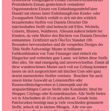
Pestizidekein Einsatz gentechnisch veränderter
Organismenkein Einsatz von EntlaubungsmittelnFairer
Handel mit ebenso fairer EntlohnungKeine Kinder- oder
Zwangsarbeit Ähnlich verhält es sich mit den wirklich
bezaubernden Stoffen von Daniela Drescher Die
märchenhaften Stoffe sind bedruckt mit Elfen, Wichteln,
Gräsern, Blumen, Waldtieren. Allesamt äußerst beliebt bei
Kindern, da viele Motive den Büchern von Daniela Drescher
entstammen. Zertifiziert nach ÖkoTex Standart 100.
Besonders hervorzuheben sind die verspielten Designs der
Tilda Stoffe Aufwendige Muster in brillianter
Farbkombination von Tone Finnanger sind einfach ein
Hingucker und verbreiten gute Laune. wir lieben diese Stoffe
über alles. Sie sind einzigartig und unverwechselbar. Damit all
diese wunderschönen Muster auch voll zur Geltung kommen
lassen sie sich ausgezeichnet mit falschen Unis oder ganz
dezent marmorierten Stoffen vereinen. Beachten Sie auch
unsere kleine Auswahl an Leinenstoffen oder
Baumwollmischgeweben in Leinenoptik und die
strapazierfähigen Canvas Stoffe oder Kunstleder. Ideal für
Shopper, Citybags oder Kosmetiktaschen. Alle Stoffe bieten
wir in Abschnitten ab 10 cm aufwärts an. Gerade beim
Patchworken benötigt man ja viele verschieden gemusterte
Stoffe, jedoch oft in kleinen Mengen. Alle von uns