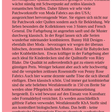
wächst ständig mit Schwerpunkt auf zeitlos klassisch
romantischen Stoffen. Daher führen wir sehr viele
Patchworkstoffe von Moda Fabrics aus den USA;
ausgezeichnet hervorragende Ware. Sie eignen sich nicht nur
für Patchwork oder Quilten sondern auch für Bekleidung. Wir
lieben besonders die Kollektionen von 3 Sisters und French
General. Die Farbgebung ist angenehm sanft und die Muster
durchweg klassisch. In der Regel lassen sich alle Serien
wunderbar miteinander kombinieren. Bunny Hill Designs -
ebenfalls über Moda - bevorzugen wir wegen der überaus
hübschen, dezenten kindlichen Motive. Ideal für Babydecken
oder Krabbeldecken. Etwas kräftiger in der Farbgebung aber
auch ideal für Kinderdecken sind die Quiltstoffe von Riley
Blake. Die Qualität ist außerordentlich gut zu einem relativ
günstigen Preis. Weniger bekannt aber auch sehr hochwertig
sind die verspielten zeitlosen Rosenstoffe von Penny Rose
Fabrics Auch hier warme dezente sanfte Töne die sich überall
einfügen. Eben klassisch schön. Und immer gut kombinierbar
sind die sehr beliebten Westfalenstoffe in 150 cm Breite Sie
werden ohne Pflegeleicht- und Knitterarmausrüstung
hergestellt. Es wird bewusst auf den Einsatz von Kunstharz
oder Formaldehyd verzichtet. Es werden ausschließlich
giftfreie Farben verwendet. Westfalenstoffe KbA Stoffe sind
aus kontrolliert biologischem Anbau. Das heißt - keine
synthetische Düngungkein Einsatz chemisch-synthetischer