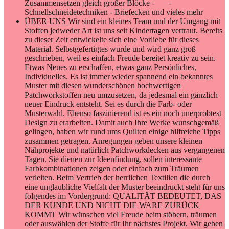
Zusammensetzen gleich großer Blöcke - -
Schnellschneidetechniken - Briefecken und vieles mehr
ÜBER UNS
Wir sind ein kleines Team und der Umgang mit
Stoffen jedweder Art ist uns seit Kindertagen vertraut. Bereits
zu dieser Zeit entwickelte sich eine Vorliebe für dieses
Material. Selbstgefertigtes wurde und wird ganz groß
geschrieben, weil es einfach Freude bereitet kreativ zu sein.
Etwas Neues zu erschaffen, etwas ganz Persönliches,
Individuelles. Es ist immer wieder spannend ein bekanntes
Muster mit diesen wunderschönen hochwertigen
Patchworkstoffen neu umzusetzen, da jedesmal ein gänzlich
neuer Eindruck entsteht. Sei es durch die Farb- oder
Musterwahl. Ebenso faszinierend ist es ein noch unerprobtest
Design zu erarbeiten. Damit auch Ihre Werke wunschgemäß
gelingen, haben wir rund ums Quilten einige hilfreiche Tipps
zusammen getragen. Anregungen geben unsere kleinen
Nähprojekte und natürlich Patchworkdecken aus vergangenen
Tagen. Sie dienen zur Ideenfindung, sollen interessante
Farbkombinationen zeigen oder einfach zum Träumen
verleiten. Beim Vertrieb der herrlichen Textilien die durch
eine unglaubliche Vielfalt der Muster beeindruckt steht für uns
folgendes im Vordergrund: QUALITÄT BEDEUTET, DAS
DER KUNDE UND NICHT DIE WARE ZURÜCK
KOMMT Wir wünschen viel Freude beim stöbern, träumen
oder auswählen der Stoffe für Ihr nächstes Projekt. Wir geben