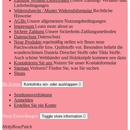
Zahlung Versand Lieferfristen
Unsere Zahlung- Versand- und
Lieferbedingungen
Widerrufsrecht / Muster Widerrufsformular
Rechtliche
Hinweise
AGBs
Unsere allgemeinen Nutzungsbedingungen
Impressum
Learn more about us
Sichere Zahlung
Unsere Sicherheits-Zahlungsmethoden
Datenschutz
Datenschutz
Neue Produkte
regelmäßig stellen wir Ihnen neue
Patchworkstoffe bzw. Quiltstoffe vor. Besonders beliebt die
wunderschönen Daniela Drescher Stoffe oder Tilda Stoffe.
Auch schöne Webbänder und Holzknöpfe kommen neu dazu
Kontaktieren Sie uns
Nutzen Sie unser Kontaktformular
Sitemap
Verloren? Finden Sie, was Sie suchen
Shops
Ihr Konto
Kontolinks ein- oder ausklappen

Sendungsverfolgung
Anmelden
Erstellen Sie ein Konto
Shop-Einstellungen
Toggle store information

HettyRosePatch