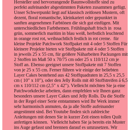
Hersteller und hervorrangende Baumwollstoffe sind zu
perfekt aufeinander abgestimmten Paketen zusammen gefügt.
Unser Schwerpunkt liegt auf klassisch zeitlosen Mustern, oft
dezent, floral romantische, kleinkariert oder gepunktet in
sanften angenehmen Farbtönen die sich gut einfügen. Mit
unterschiedlichen Farbthemen. Frühlingshaft frisch in rosa
grün, sommerlich maritim in blau weiß, herbstlich leuchtend
in orange rost rot, weihnachtlich festlich in rot creme. für
kleine Projekte Patchwork Stoffpaket mit 4 oder 5 Stoffen Für
kleinere Projekte bieten wir Stoffpakete mit 4 oder 5 Stoffen
in jeweils 25 x 55 cm, für größere Näharbeiten Packungen mit
2 Stoffen im Maß 50 x 70/75 cm oder 25 x 110/112 cm je
Stoff an. Ebenso geeignet unsere Stoffpakete mit 7 Stoffen
von je 25 x 55 cm. Ferner führen wir einige der beliebten
Layer Cakes bestehend aus 42 Stoffquadraten in 25,5 x 25,5
cm ( 10" x 10"), oder den Jelly Rolls mit 40 Stoffstreifen á 6,5
cm x 110/112 cm (2,5" x 42"). Vielleicht möchten Sie ja eine
Patchworkdecke arbeiten, dann empfehlen wir Ihnen ganz
besonders unsere Layer Cakes und Jelly Rolls. Da die Stoffe
in der Regel einer Serie entstammen wird Ihr Werk immer
sehr harmonisch anmuten, da ja alle Stoffe aufeinander
angestimmt sind. Bei Youtube finden sich zahlreiche
Anleitungen mit denen Sie in kurzer Zeit einen tollen Quilt
anfertigen können. Vielleicht haben Sie ja bereits ein Muster
ins Auge gefasst und brennen darauf es umzusetzen. Wir