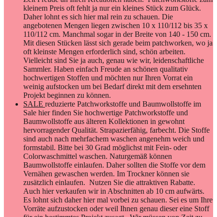
kleinem Preis oft fehlt ja nur ein kleines Stück zum Glück.
Daher lohnt es sich hier mal rein zu schauen. Die
angebotenen Mengen liegen zwischen 10 x 110/112 bis 35 x
110/112 cm. Manchmal sogar in der Breite von 140 - 150 cm.
Mit diesen Stücken lässt sich gerade beim patchworken, wo ja
oft kleinste Mengen erforderlich sind, schön arbeiten.
Vielleicht sind Sie ja auch, genau wie wir, leidenschaftliche
Sammler. Haben einfach Freude an schönen qualitativ
hochwertigen Stoffen und möchten nur Ihren Vorrat ein
weinig aufstocken um bei Bedarf direkt mit dem ersehnten
Projekt beginnen zu können.
SALE
reduzierte Patchworkstoffe und Baumwollstoffe im
Sale hier finden Sie hochwertige Patchworkstoffe und
Baumwollstoffe aus älteren Kollektionen in gewohnt
hervorragender Qualität. Strapazierfähig, farbecht. Die Stoffe
sind auch nach mehrfachem waschen angenehm weich und
formstabil. Bitte bei 30 Grad möglichst mit Fein- oder
Colorwaschmittel waschen. Naturgemäß können
Baumwollstoffe einlaufen. Daher sollten die Stoffe vor dem
Vernähen gewaschen werden. Im Trockner können sie
zusätzlich einlaufen. Nutzen Sie die attraktiven Rabatte.
Auch hier verkaufen wir in Abschnitten ab 10 cm aufwärts.
Es lohnt sich daher hier mal vorbei zu schauen. Sei es um Ihre
Vorräte aufzustocken oder weil Ihnen genau dieser eine Stoff