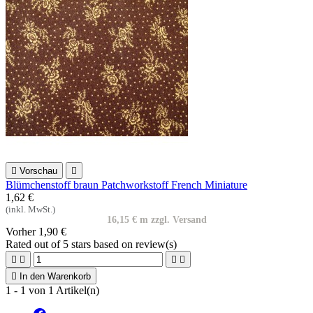

Vorschau

Blümchenstoff braun Patchworkstoff French Miniature
1,62 €
(inkl. MwSt.)
16,15 € m zzgl. Versand
Vorher
1,90 €
Rated
out of 5 stars based on
review(s)





In den Warenkorb
1 - 1 von 1 Artikel(n)