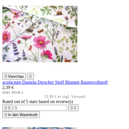

Vorschau

acufactum Daniela Drescher Stoff Blumen Baumwollstoff
2,39 €
(inkl. MwSt.)
23,90 € m zzgl. Versand
Rated
out of 5 stars based on
review(s)





In den Warenkorb