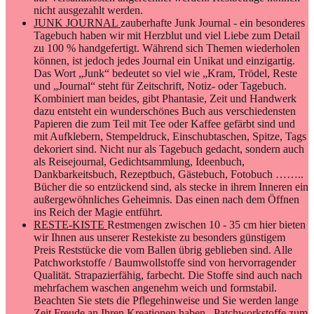
nicht ausgezahlt werden.
JUNK JOURNAL
zauberhafte Junk Journal - ein besonderes
Tagebuch haben wir mit Herzblut und viel Liebe zum Detail
zu 100 % handgefertigt. Während sich Themen wiederholen
können, ist jedoch jedes Journal ein Unikat und einzigartig.
Das Wort „Junk“ bedeutet so viel wie „Kram, Trödel, Reste
und „Journal“ steht für Zeitschrift, Notiz- oder Tagebuch.
Kombiniert man beides, gibt Phantasie, Zeit und Handwerk
dazu entsteht ein wunderschönes Buch aus verschiedensten
Papieren die zum Teil mit Tee oder Kaffee gefärbt sind und
mit Aufklebern, Stempeldruck, Einschubtaschen, Spitze, Tags
dekoriert sind. Nicht nur als Tagebuch gedacht, sondern auch
als Reisejournal, Gedichtsammlung, Ideenbuch,
Dankbarkeitsbuch, Rezeptbuch, Gästebuch, Fotobuch ……..
Bücher die so entzückend sind, als stecke in ihrem Inneren ein
außergewöhnliches Geheimnis. Das einen nach dem Öffnen
ins Reich der Magie entführt.
RESTE-KISTE
Restmengen zwischen 10 - 35 cm hier bieten
wir Ihnen aus unserer Restekiste zu besonders günstigem
Preis Reststücke die vom Ballen übrig geblieben sind. Alle
Patchworkstoffe / Baumwollstoffe sind von hervorragender
Qualität. Strapazierfähig, farbecht. Die Stoffe sind auch nach
mehrfachem waschen angenehm weich und formstabil.
Beachten Sie stets die Pflegehinweise und Sie werden lange
Zeit Freude an Ihren Kreationen haben. Patchworkstoffe zum