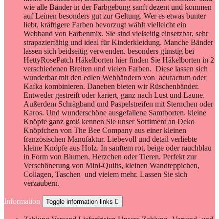
wie alle Bänder in der Farbgebung sanft dezent und kommen
auf Leinen besonders gut zur Geltung. Wer es etwas bunter
liebt, kräftigere Farben bevorzugt wählt vielleicht ein
Webband von Farbenmix. Sie sind vielseitig einsetzbar, sehr
strapazierfähig und ideal für Kinderkleidung. Manche Bänder
lassen sich beidseitig verwenden. besonders günstig bei
HettyRosePatch Häkelborten hier finden Sie Häkelborten in 2
verschiedenen Breiten und vielen Farben. Diese lassen sich
wunderbar mit den edlen Webbändern von acufactum oder
Kafka kombinieren. Daneben bieten wir Rüschenbänder.
Entweder gestreift oder kariert, ganz nach Lust und Laune.
Außerdem Schrägband und Paspelstreifen mit Sternchen oder
Karos. Und wunderschöne ausgefallene Samtborten. kleine
Knöpfe ganz groß kennen Sie unser Sortiment an Deko
Knöpfchen von The Bee Company aus einer kleinen
französischen Manufaktur. Liebevoll und detail verliebte
kleine Knöpfe aus Holz. In sanftem rot, beige oder rauchblau
in Form von Blumen, Herzchen oder Tieren. Perfekt zur
Verschönerung von Mini-Quilts, kleinen Wandteppichen,
Collagen, Taschen und vielem mehr. Lassen Sie sich
verzaubern.
Information
Toggle information links
