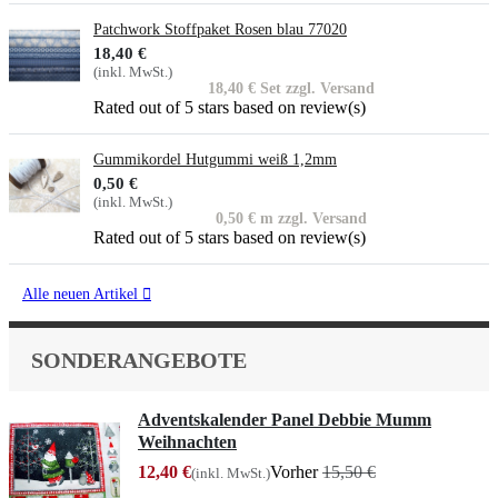
Patchwork Stoffpaket Rosen blau 77020
18,40 €
(inkl. MwSt.)
18,40 € Set zzgl. Versand
Rated
out of 5 stars based on
review(s)
Gummikordel Hutgummi weiß 1,2mm
0,50 €
(inkl. MwSt.)
0,50 € m zzgl. Versand
Rated
out of 5 stars based on
review(s)
Alle neuen Artikel

SONDERANGEBOTE
Adventskalender Panel Debbie Mumm
Weihnachten
12,40 €
Vorher
15,50 €
(inkl. MwSt.)