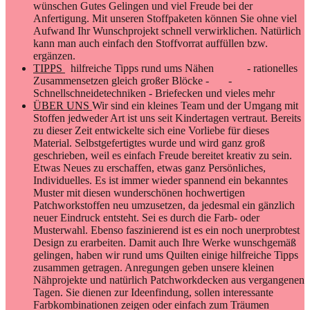
wünschen Gutes Gelingen und viel Freude bei der
Anfertigung. Mit unseren Stoffpaketen können Sie ohne viel
Aufwand Ihr Wunschprojekt schnell verwirklichen. Natürlich
kann man auch einfach den Stoffvorrat auffüllen bzw.
ergänzen.
TIPPS
hilfreiche Tipps rund ums Nähen - rationelles
Zusammensetzen gleich großer Blöcke - -
Schnellschneidetechniken - Briefecken und vieles mehr
ÜBER UNS
Wir sind ein kleines Team und der Umgang mit
Stoffen jedweder Art ist uns seit Kindertagen vertraut. Bereits
zu dieser Zeit entwickelte sich eine Vorliebe für dieses
Material. Selbstgefertigtes wurde und wird ganz groß
geschrieben, weil es einfach Freude bereitet kreativ zu sein.
Etwas Neues zu erschaffen, etwas ganz Persönliches,
Individuelles. Es ist immer wieder spannend ein bekanntes
Muster mit diesen wunderschönen hochwertigen
Patchworkstoffen neu umzusetzen, da jedesmal ein gänzlich
neuer Eindruck entsteht. Sei es durch die Farb- oder
Musterwahl. Ebenso faszinierend ist es ein noch unerprobtest
Design zu erarbeiten. Damit auch Ihre Werke wunschgemäß
gelingen, haben wir rund ums Quilten einige hilfreiche Tipps
zusammen getragen. Anregungen geben unsere kleinen
Nähprojekte und natürlich Patchworkdecken aus vergangenen
Tagen. Sie dienen zur Ideenfindung, sollen interessante
Farbkombinationen zeigen oder einfach zum Träumen