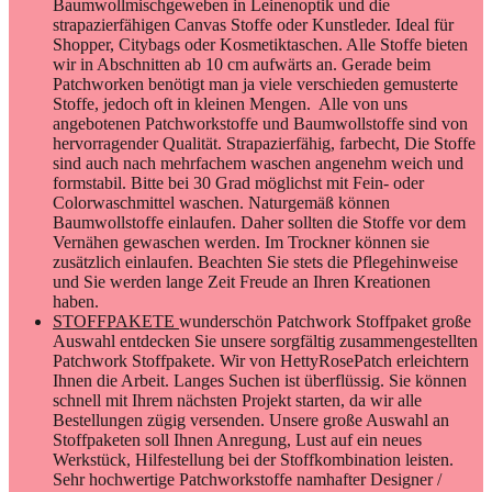
Baumwollmischgeweben in Leinenoptik und die
strapazierfähigen Canvas Stoffe oder Kunstleder. Ideal für
Shopper, Citybags oder Kosmetiktaschen. Alle Stoffe bieten
wir in Abschnitten ab 10 cm aufwärts an. Gerade beim
Patchworken benötigt man ja viele verschieden gemusterte
Stoffe, jedoch oft in kleinen Mengen. Alle von uns
angebotenen Patchworkstoffe und Baumwollstoffe sind von
hervorragender Qualität. Strapazierfähig, farbecht, Die Stoffe
sind auch nach mehrfachem waschen angenehm weich und
formstabil. Bitte bei 30 Grad möglichst mit Fein- oder
Colorwaschmittel waschen. Naturgemäß können
Baumwollstoffe einlaufen. Daher sollten die Stoffe vor dem
Vernähen gewaschen werden. Im Trockner können sie
zusätzlich einlaufen. Beachten Sie stets die Pflegehinweise
und Sie werden lange Zeit Freude an Ihren Kreationen
haben.
STOFFPAKETE
wunderschön Patchwork Stoffpaket große
Auswahl entdecken Sie unsere sorgfältig zusammengestellten
Patchwork Stoffpakete. Wir von HettyRosePatch erleichtern
Ihnen die Arbeit. Langes Suchen ist überflüssig. Sie können
schnell mit Ihrem nächsten Projekt starten, da wir alle
Bestellungen zügig versenden. Unsere große Auswahl an
Stoffpaketen soll Ihnen Anregung, Lust auf ein neues
Werkstück, Hilfestellung bei der Stoffkombination leisten.
Sehr hochwertige Patchworkstoffe namhafter Designer /