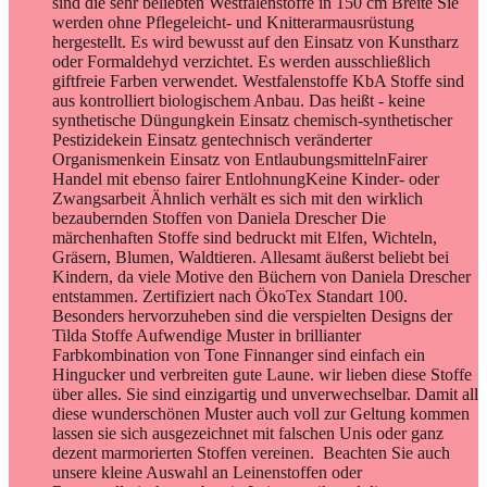
sind die sehr beliebten Westfalenstoffe in 150 cm Breite Sie
werden ohne Pflegeleicht- und Knitterarmausrüstung
hergestellt. Es wird bewusst auf den Einsatz von Kunstharz
oder Formaldehyd verzichtet. Es werden ausschließlich
giftfreie Farben verwendet. Westfalenstoffe KbA Stoffe sind
aus kontrolliert biologischem Anbau. Das heißt - keine
synthetische Düngungkein Einsatz chemisch-synthetischer
Pestizidekein Einsatz gentechnisch veränderter
Organismenkein Einsatz von EntlaubungsmittelnFairer
Handel mit ebenso fairer EntlohnungKeine Kinder- oder
Zwangsarbeit Ähnlich verhält es sich mit den wirklich
bezaubernden Stoffen von Daniela Drescher Die
märchenhaften Stoffe sind bedruckt mit Elfen, Wichteln,
Gräsern, Blumen, Waldtieren. Allesamt äußerst beliebt bei
Kindern, da viele Motive den Büchern von Daniela Drescher
entstammen. Zertifiziert nach ÖkoTex Standart 100.
Besonders hervorzuheben sind die verspielten Designs der
Tilda Stoffe Aufwendige Muster in brillianter
Farbkombination von Tone Finnanger sind einfach ein
Hingucker und verbreiten gute Laune. wir lieben diese Stoffe
über alles. Sie sind einzigartig und unverwechselbar. Damit all
diese wunderschönen Muster auch voll zur Geltung kommen
lassen sie sich ausgezeichnet mit falschen Unis oder ganz
dezent marmorierten Stoffen vereinen. Beachten Sie auch
unsere kleine Auswahl an Leinenstoffen oder