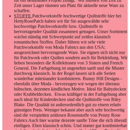
für ein bestimmtes Projekt zusagt. Wir müssen von Zeit zu
Zeit unser Lager räumen um Platz für aktuelle neue Ware zu
schaffen.
STOFFE
Patchworkstoffe hochwertige Quiltstoffe hier bei
HettyRosePatch haben wir für Sie ausgewählte sehr
hochwertige Patchworkstoffe bzw. Quiltstoffe in
hervorragender Qualität zusammen getragen. Unser Sortiment
wächst ständig mit Schwerpunkt auf zeitlos klassisch
romantischen Stoffen. Daher führen wir sehr viele
Patchworkstoffe von Moda Fabrics aus den USA;
ausgezeichnet hervorragende Ware. Sie eignen sich nicht nur
für Patchwork oder Quilten sondern auch für Bekleidung. Wir
lieben besonders die Kollektionen von 3 Sisters und French
General. Die Farbgebung ist angenehm sanft und die Muster
durchweg klassisch. In der Regel lassen sich alle Serien
wunderbar miteinander kombinieren. Bunny Hill Designs -
ebenfalls über Moda - bevorzugen wir wegen der überaus
hübschen, dezenten kindlichen Motive. Ideal für Babydecken
oder Krabbeldecken. Etwas kräftiger in der Farbgebung aber
auch ideal für Kinderdecken sind die Quiltstoffe von Riley
Blake. Die Qualität ist außerordentlich gut zu einem relativ
günstigen Preis. Weniger bekannt aber auch sehr hochwertig
sind die verspielten zeitlosen Rosenstoffe von Penny Rose
Fabrics Auch hier warme dezente sanfte Töne die sich überall
einfügen. Eben klassisch schön. Und immer gut kombinierbar