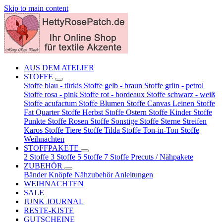
Skip to main content
AUS DEM ATELIER
STOFFE
Stoffe blau - türkis
Stoffe gelb - braun
Stoffe grün - petrol
Stoffe rosa - pink
Stoffe rot - bordeaux
Stoffe schwarz - weiß
Stoffe acufactum
Stoffe Blumen
Stoffe Canvas Leinen
Stoffe
Fat Quarter
Stoffe Herbst
Stoffe Ostern
Stoffe Kinder
Stoffe
Punkte
Stoffe Rosen
Stoffe Sonstige
Stoffe Sterne Streifen
Karos
Stoffe Tiere
Stoffe Tilda
Stoffe Ton-in-Ton
Stoffe
Weihnachten
STOFFPAKETE
2 Stoffe
3 Stoffe
5 Stoffe
7 Stoffe
Precuts / Nähpakete
ZUBEHÖR
Bänder
Knöpfe
Nähzubehör
Anleitungen
WEIHNACHTEN
SALE
JUNK JOURNAL
RESTE-KISTE
GUTSCHEINE