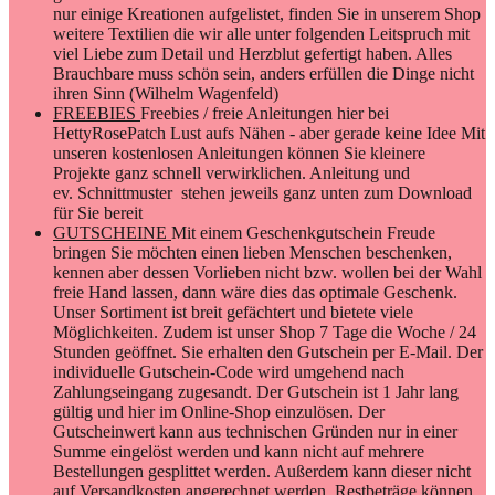
nur einige Kreationen aufgelistet, finden Sie in unserem Shop
weitere Textilien die wir alle unter folgenden Leitspruch mit
viel Liebe zum Detail und Herzblut gefertigt haben. Alles
Brauchbare muss schön sein, anders erfüllen die Dinge nicht
ihren Sinn (Wilhelm Wagenfeld)
FREEBIES
Freebies / freie Anleitungen hier bei
HettyRosePatch Lust aufs Nähen - aber gerade keine Idee Mit
unseren kostenlosen Anleitungen können Sie kleinere
Projekte ganz schnell verwirklichen. Anleitung und
ev. Schnittmuster stehen jeweils ganz unten zum Download
für Sie bereit
GUTSCHEINE
Mit einem Geschenkgutschein Freude
bringen Sie möchten einen lieben Menschen beschenken,
kennen aber dessen Vorlieben nicht bzw. wollen bei der Wahl
freie Hand lassen, dann wäre dies das optimale Geschenk.
Unser Sortiment ist breit gefächtert und bietete viele
Möglichkeiten. Zudem ist unser Shop 7 Tage die Woche / 24
Stunden geöffnet. Sie erhalten den Gutschein per E-Mail. Der
individuelle Gutschein-Code wird umgehend nach
Zahlungseingang zugesandt. Der Gutschein ist 1 Jahr lang
gültig und hier im Online-Shop einzulösen. Der
Gutscheinwert kann aus technischen Gründen nur in einer
Summe eingelöst werden und kann nicht auf mehrere
Bestellungen gesplittet werden. Außerdem kann dieser nicht
auf Versandkosten angerechnet werden. Restbeträge können