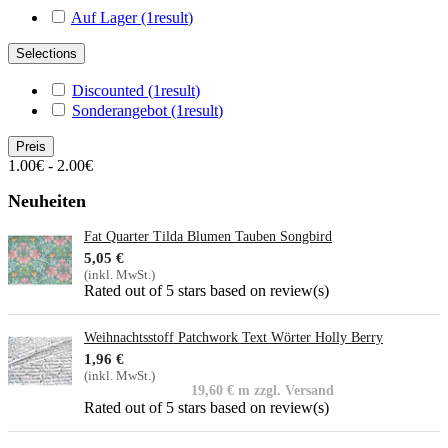
Auf Lager
(1
result
)
Selections
Discounted
(1
result
)
Sonderangebot
(1
result
)
Preis
1.00€ - 2.00€
Neuheiten
Fat Quarter Tilda Blumen Tauben Songbird
5,05 €
(inkl. MwSt.)
Rated
out of 5 stars based on
review(s)
Weihnachtsstoff Patchwork Text Wörter Holly Berry
1,96 €
(inkl. MwSt.)
19,60 € m zzgl. Versand
Rated
out of 5 stars based on
review(s)