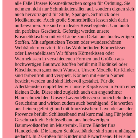
alle Fälle Unsere Kosmetiktaschen sorgen für Ordnung. Sie
nehmen nicht nur Schminkutensilien auf, sondern eignen sich
auch hervorragend für Stifte, Spangen, Schmuck oder
Medikamente. Auch große Sonnenbrillen lassen sich darin
aufbewahren. Sie sind ein idealer Reisebegleiter. Und auch
ein perfektes Geschenk. Gefertigt werden unsere
Kosmetiktaschen mit viel Liebe zum Detail aus hochwertigen
Stoffen. Mit aufgestickten Texten oder wunderschönen
Webbändern verziert. für das Wohlbefinden Körnerkissen
oder Lavendelkissen Wir führen Körnerkissen oder
Wärmekissen in verschiedenen Formen und Größen aus
hochwertigen Baumwollstoffen befüllt mit Biodinkel oder
Kirschkernen ganz nach Wunsch. Unsere Modelle für Kinder
sind farbenfroh und verspielt. Können mit einem Namen
bestickt werden und sind liebevoll gestaltet. Für die
Allerkleinsten empfehlen wir unsere Rapskissen in Form einer
kleinen Eule. Diese sind zugleich auch ein angenehmer
Handschmeichler. Unsere Lavendelkissen schmeicheln dem
Geruchsinn und wirken zudem auch beruhigend. Sie werden
aus Leinen gefertigt und mit französischem Lavendel aus der
Provence befüllt. Schlüsselband mal kurz mal lang Für jeden
Geschmack ein Schlüsselband aus hochwertigen
Baumwollstoffen im Mustermix. Kurze Bänder fürs
Handgelenk. Die langen Schlüsselbänder sind zum umhängen
gedacht. In 2 Größen für Kinder und Erwachsene. Hier sind