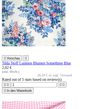

Vorschau

Tilda Stoff Lupinen Blumen Something Blue
2,02 €
(inkl. MwSt.)
20,20 € m zzgl. Versand
Rated
out of 5 stars based on
review(s)





In den Warenkorb