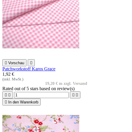

Vorschau

Patchworkstoff Karos Grace
1,92 €
(inkl. MwSt.)
19,20 € m zzgl. Versand
Rated
out of 5 stars based on
review(s)





In den Warenkorb