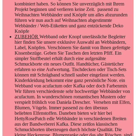
kombiniert haben. So können Sie unverzüglich mit Ihrem
Projekt beginnen und verlieren keine Zeit. passend zu
Weihnachten Webbänder und Knöpfe um alles abzurunden
führen wir nun auch auf Weihnachten abgestimmte
Webbänder / Web-Etiketten und ganz entzückende Deko
Knöpfe
ZUBEHÖR
Webband oder Knopf unerlässliche Begleiter
hier finden Sie unsere exklusive Auswahl an Webbändern,
Label, Knöpfen. Verschönern Sie damit von Ihnen gefertigte
Kissenbezüge. Geben Sie Taschen den letzten Pfiff. Ein
simpler Stoffbeutel erhält durch eine aufgenähte
Schmuckborte ein neues Outfit. Handtücher, Gästetücher
erfahren so eine Aufwertung. Tischdecken oder Tisch-Sets
können mit Schrägband schnell sauber eingefasst werden.
Kinderkleidung bekommt eine ganz persönliche Note. ein
Webband von acufactum oder Kafka oder doch Farbenmix
Wir führen verschiedenste sehr hochwertige Webbänder von
acufactum. In wunderschönen romantischen Mustern oder
verspielt fröhlich von Daniela Drescher. Versehen mit Elfen,
Blumen, Vögeln. Immer passend zu den überaus
beliebten Elfenstoffen. Daneben bieten wir hier bei
HettyRosePatch edle Webbänder in verschiedenen Breiten
aus der Bandweberei Kafka. Diese zeitlos klassischen
Schmuckborten überzeugen durch höchste Qualität. Die
kleine Heckenrose, Blumenranke oder das alte Röschen sind