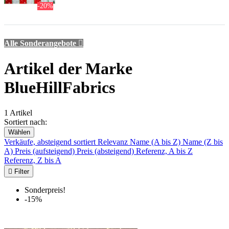
-20%
Alle Sonderangebote

Artikel der Marke
BlueHillFabrics
1 Artikel
Sortiert nach:
Wählen
Verkäufe, absteigend sortiert
Relevanz
Name (A bis Z)
Name (Z bis
A)
Preis (aufsteigend)
Preis (absteigend)
Referenz, A bis Z
Referenz, Z bis A

Filter
Sonderpreis!
-15%