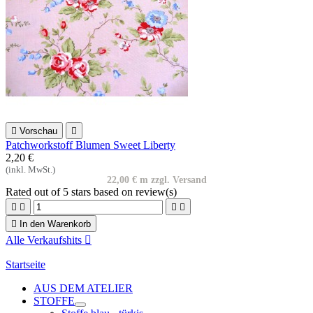

Vorschau

Patchworkstoff Blumen Sweet Liberty
2,20 €
(inkl. MwSt.)
22,00 € m zzgl. Versand
Rated
out of 5 stars based on
review(s)





In den Warenkorb
Alle Verkaufshits

Startseite
AUS DEM ATELIER
STOFFE