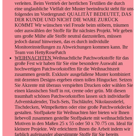
verleiten. Beim Vertrieb der herrlichen Textilien die durch
eine unglaubliche Vielfalt der Muster beeindruckt steht für uns
folgendes im Vordergrund: QUALITÄT BEDEUTET, DAS
DER KUNDE UND NICHT DIE WARE ZURÜCK
KOMMT Wir wünschen viel Freude beim stöbern, träumen
oder auswählen der Stoffe für Ihr nächstes Projekt. Wir geben
uns große Mühe alle Stoffe neutral darzustellen, müssen
jedoch darauf hinweisen, das es durch individulle
Monitoreinstellungen zu Abweichungen kommen kann. Ihr
Team von HettyRosePatch
WEIHNACHTEN
Weihnachtliche Patchworkstoffe für das
große Fest wir haben für Sie eine besondere Auswahl an
hochwertigen Patchworkstoffen für die Weihnachtszeit
zusammen gestellt. Exklusiv ausgefallene Muster kombiniert
mit dezenten Designs ergeben einen tollen Hingucker. Setzen
Sie Akzente mit überaus verspielten Drucken oder wählen Sie
einen klassischen Stoff in rot, creme oder grün. Mit diesen
traumhaft schönen Patchworkstoffen lassen sich individuelle
Adventskalender, Tisch-Sets, Tischläufer, Nikolausstiefel,
Tischdecken, Wimpelketten oder eine große Patchworkdecke
gestalten. Stoffpakete für Weihnachten hier bieten wir Ihnen
liebevoll zusammen gestellte Stoffpakete mit weihnachtlichen
Motiven in den Maßen 25 x 55 oder 50 x 70 /75 cm. Ideal für
kleinere Projekte. Wir erleichtern Ihnen die Arbeit indem wir
farblich aufeinander abgestimmte Stoffe für Sie bereits