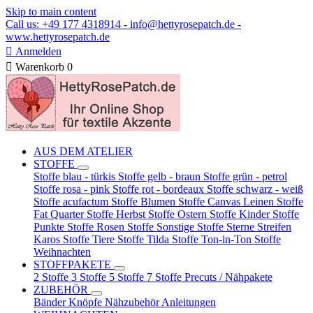
Skip to main content
Call us: +49 177 4318914 - info@hettyrosepatch.de -
www.hettyrosepatch.de

Anmelden

Warenkorb
0
AUS DEM ATELIER
STOFFE
Stoffe blau - türkis
Stoffe gelb - braun
Stoffe grün - petrol
Stoffe rosa - pink
Stoffe rot - bordeaux
Stoffe schwarz - weiß
Stoffe acufactum
Stoffe Blumen
Stoffe Canvas Leinen
Stoffe
Fat Quarter
Stoffe Herbst
Stoffe Ostern
Stoffe Kinder
Stoffe
Punkte
Stoffe Rosen
Stoffe Sonstige
Stoffe Sterne Streifen
Karos
Stoffe Tiere
Stoffe Tilda
Stoffe Ton-in-Ton
Stoffe
Weihnachten
STOFFPAKETE
2 Stoffe
3 Stoffe
5 Stoffe
7 Stoffe
Precuts / Nähpakete
ZUBEHÖR
Bänder
Knöpfe
Nähzubehör
Anleitungen