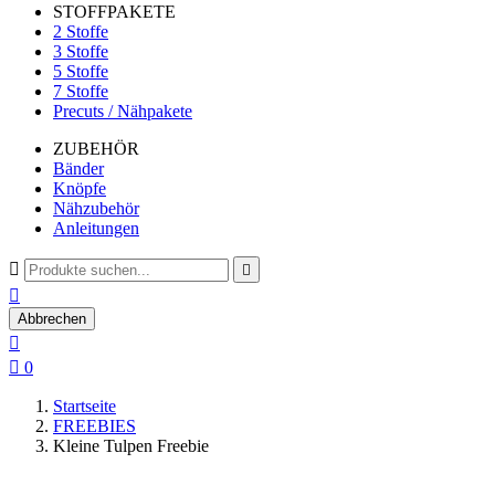
STOFFPAKETE
2 Stoffe
3 Stoffe
5 Stoffe
7 Stoffe
Precuts / Nähpakete
ZUBEHÖR
Bänder
Knöpfe
Nähzubehör
Anleitungen



Abbrechen


0
Startseite
FREEBIES
Kleine Tulpen Freebie