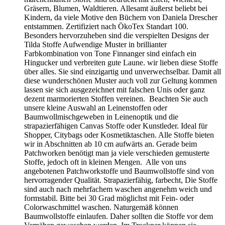
Gräsern, Blumen, Waldtieren. Allesamt äußerst beliebt bei
Kindern, da viele Motive den Büchern von Daniela Drescher
entstammen. Zertifiziert nach ÖkoTex Standart 100.
Besonders hervorzuheben sind die verspielten Designs der
Tilda Stoffe Aufwendige Muster in brillianter
Farbkombination von Tone Finnanger sind einfach ein
Hingucker und verbreiten gute Laune. wir lieben diese Stoffe
über alles. Sie sind einzigartig und unverwechselbar. Damit all
diese wunderschönen Muster auch voll zur Geltung kommen
lassen sie sich ausgezeichnet mit falschen Unis oder ganz
dezent marmorierten Stoffen vereinen. Beachten Sie auch
unsere kleine Auswahl an Leinenstoffen oder
Baumwollmischgeweben in Leinenoptik und die
strapazierfähigen Canvas Stoffe oder Kunstleder. Ideal für
Shopper, Citybags oder Kosmetiktaschen. Alle Stoffe bieten
wir in Abschnitten ab 10 cm aufwärts an. Gerade beim
Patchworken benötigt man ja viele verschieden gemusterte
Stoffe, jedoch oft in kleinen Mengen. Alle von uns
angebotenen Patchworkstoffe und Baumwollstoffe sind von
hervorragender Qualität. Strapazierfähig, farbecht, Die Stoffe
sind auch nach mehrfachem waschen angenehm weich und
formstabil. Bitte bei 30 Grad möglichst mit Fein- oder
Colorwaschmittel waschen. Naturgemäß können
Baumwollstoffe einlaufen. Daher sollten die Stoffe vor dem