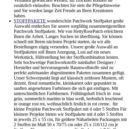
Vernähen gewaschen werden. Im Trockner können sie
zusätzlich einlaufen. Beachten Sie stets die Pflegehinweise
und Sie werden lange Zeit Freude an Ihren Kreationen
haben.
STOFFPAKETE
wunderschön Patchwork Stoffpaket große
Auswahl entdecken Sie unsere sorgfältig zusammengestellten
Patchwork Stoffpakete. Wir von HettyRosePatch erleichtern
Ihnen die Arbeit. Langes Suchen ist überflüssig. Sie können
schnell mit Ihrem nächsten Projekt starten, da wir alle
Bestellungen zügig versenden. Unsere große Auswahl an
Stoffpaketen soll Ihnen Anregung, Lust auf ein neues
Werkstück, Hilfestellung bei der Stoffkombination leisten.
Sehr hochwertige Patchworkstoffe namhafter Designer /
Hersteller und hervorrangende Baumwollstoffe sind zu
perfekt aufeinander abgestimmten Paketen zusammen gefügt.
Unser Schwerpunkt liegt auf klassisch zeitlosen Mustern, oft
dezent, floral romantische, kleinkariert oder gepunktet in
sanften angenehmen Farbtönen die sich gut einfügen. Mit
unterschiedlichen Farbthemen. Frühlingshaft frisch in rosa
grün, sommerlich maritim in blau weiß, herbstlich leuchtend
in orange rost rot, weihnachtlich festlich in rot creme. für
kleine Projekte Patchwork Stoffpaket mit 4 oder 5 Stoffen Für
kleinere Projekte bieten wir Stoffpakete mit 4 oder 5 Stoffen
in jeweils 25 x 55 cm, für größere Näharbeiten Packungen mit
2 Stoffen im Maß 50 x 70/75 cm oder 25 x 110/112 cm je