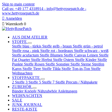
Skip to main content
Call us: +49 177 4318914 - info@hettyrosepatch.de -
www.hettyrosepatch.de

Anmelden

Warenkorb
0
AUS DEM ATELIER
STOFFE
Stoffe blau - türkis
Stoffe gelb - braun
Stoffe grün - petrol
Stoffe rosa - pink
Stoffe rot - bordeaux
Stoffe schwarz - weiß
Stoffe acufactum
Stoffe Blumen
Stoffe Canvas Leinen
Stoffe
Fat Quarter
Stoffe Herbst
Stoffe Ostern
Stoffe Kinder
Stoffe
Punkte
Stoffe Rosen
Stoffe Sonstige
Stoffe Sterne Streifen
Karos
Stoffe Tiere
Stoffe Tilda
Stoffe Ton-in-Ton
Stoffe
Weihnachten
STOFFPAKETE
2 Stoffe
3 Stoffe
5 Stoffe
7 Stoffe
Precuts / Nähpakete
ZUBEHÖR
Bänder
Knöpfe
Nähzubehör
Anleitungen
WEIHNACHTEN
SALE
JUNK JOURNAL
RESTE-KISTE