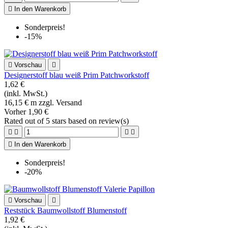

In den Warenkorb
Sonderpreis!
-15%

Vorschau

Designerstoff blau weiß Prim Patchworkstoff
1,62 €
(inkl. MwSt.)
16,15 € m zzgl. Versand
Vorher
1,90 €
Rated
out of 5 stars based on
review(s)





In den Warenkorb
Sonderpreis!
-20%

Vorschau

Reststück Baumwollstoff Blumenstoff
1,92 €