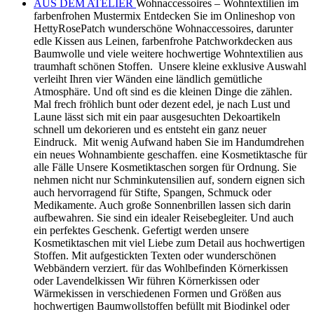
AUS DEM ATELIER
Wohnaccessoires – Wohntextilien im
farbenfrohen Mustermix Entdecken Sie im Onlineshop von
HettyRosePatch wunderschöne Wohnaccessoires, darunter
edle Kissen aus Leinen, farbenfrohe Patchworkdecken aus
Baumwolle und viele weitere hochwertige Wohntextilien aus
traumhaft schönen Stoffen. Unsere kleine exklusive Auswahl
verleiht Ihren vier Wänden eine ländlich gemütliche
Atmosphäre. Und oft sind es die kleinen Dinge die zählen.
Mal frech fröhlich bunt oder dezent edel, je nach Lust und
Laune lässt sich mit ein paar ausgesuchten Dekoartikeln
schnell um dekorieren und es entsteht ein ganz neuer
Eindruck. Mit wenig Aufwand haben Sie im Handumdrehen
ein neues Wohnambiente geschaffen. eine Kosmetiktasche für
alle Fälle Unsere Kosmetiktaschen sorgen für Ordnung. Sie
nehmen nicht nur Schminkutensilien auf, sondern eignen sich
auch hervorragend für Stifte, Spangen, Schmuck oder
Medikamente. Auch große Sonnenbrillen lassen sich darin
aufbewahren. Sie sind ein idealer Reisebegleiter. Und auch
ein perfektes Geschenk. Gefertigt werden unsere
Kosmetiktaschen mit viel Liebe zum Detail aus hochwertigen
Stoffen. Mit aufgestickten Texten oder wunderschönen
Webbändern verziert. für das Wohlbefinden Körnerkissen
oder Lavendelkissen Wir führen Körnerkissen oder
Wärmekissen in verschiedenen Formen und Größen aus
hochwertigen Baumwollstoffen befüllt mit Biodinkel oder