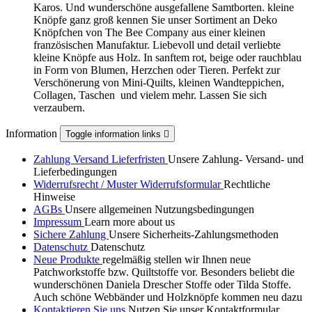
Karos. Und wunderschöne ausgefallene Samtborten. kleine
Knöpfe ganz groß kennen Sie unser Sortiment an Deko
Knöpfchen von The Bee Company aus einer kleinen
französischen Manufaktur. Liebevoll und detail verliebte
kleine Knöpfe aus Holz. In sanftem rot, beige oder rauchblau
in Form von Blumen, Herzchen oder Tieren. Perfekt zur
Verschönerung von Mini-Quilts, kleinen Wandteppichen,
Collagen, Taschen und vielem mehr. Lassen Sie sich
verzaubern.
Information
Toggle information links

Zahlung Versand Lieferfristen
Unsere Zahlung- Versand- und
Lieferbedingungen
Widerrufsrecht / Muster Widerrufsformular
Rechtliche
Hinweise
AGBs
Unsere allgemeinen Nutzungsbedingungen
Impressum
Learn more about us
Sichere Zahlung
Unsere Sicherheits-Zahlungsmethoden
Datenschutz
Datenschutz
Neue Produkte
regelmäßig stellen wir Ihnen neue
Patchworkstoffe bzw. Quiltstoffe vor. Besonders beliebt die
wunderschönen Daniela Drescher Stoffe oder Tilda Stoffe.
Auch schöne Webbänder und Holzknöpfe kommen neu dazu
Kontaktieren Sie uns
Nutzen Sie unser Kontaktformular