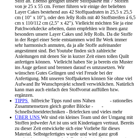
Stoff an. Ebenso geeignet unsere Stoffpakete mit 7 Stoffen
von je 25 x 55 cm. Ferner führen wir einige der beliebten
Layer Cakes bestehend aus 42 Stoffquadraten in 25,5 x 25,5
cm ( 10" x 10"), oder den Jelly Rolls mit 40 Stoffstreifen á 6,5
cm x 110/112 cm (2,5" x 42"). Vielleicht möchten Sie ja eine
Patchworkdecke arbeiten, dann empfehlen wir Ihnen ganz
besonders unsere Layer Cakes und Jelly Rolls. Da die Stoffe
in der Regel einer Serie entstammen wird Ihr Werk immer
sehr harmonisch anmuten, da ja alle Stoffe aufeinander
angestimmt sind. Bei Youtube finden sich zahlreiche
Anleitungen mit denen Sie in kurzer Zeit einen tollen Quilt
anfertigen können. Vielleicht haben Sie ja bereits ein Muster
ins Auge gefasst und brennen darauf es umzusetzen. Wir
wünschen Gutes Gelingen und viel Freude bei der
Anfertigung. Mit unseren Stoffpaketen können Sie ohne viel
Aufwand Ihr Wunschprojekt schnell verwirklichen. Natürlich
kann man auch einfach den Stoffvorrat auffüllen bzw.
ergänzen.
TIPPS
hilfreiche Tipps rund ums Nähen - rationelles
Zusammensetzen gleich großer Blöcke - -
Schnellschneidetechniken - Briefecken und vieles mehr
ÜBER UNS
Wir sind ein kleines Team und der Umgang mit
Stoffen jedweder Art ist uns seit Kindertagen vertraut. Bereits
zu dieser Zeit entwickelte sich eine Vorliebe für dieses
Material. Selbstgefertigtes wurde und wird ganz groß