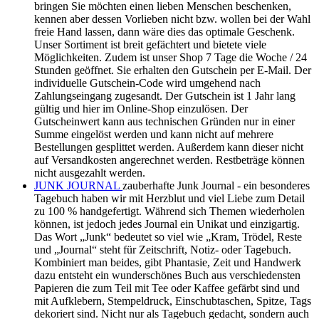
bringen Sie möchten einen lieben Menschen beschenken,
kennen aber dessen Vorlieben nicht bzw. wollen bei der Wahl
freie Hand lassen, dann wäre dies das optimale Geschenk.
Unser Sortiment ist breit gefächtert und bietete viele
Möglichkeiten. Zudem ist unser Shop 7 Tage die Woche / 24
Stunden geöffnet. Sie erhalten den Gutschein per E-Mail. Der
individuelle Gutschein-Code wird umgehend nach
Zahlungseingang zugesandt. Der Gutschein ist 1 Jahr lang
gültig und hier im Online-Shop einzulösen. Der
Gutscheinwert kann aus technischen Gründen nur in einer
Summe eingelöst werden und kann nicht auf mehrere
Bestellungen gesplittet werden. Außerdem kann dieser nicht
auf Versandkosten angerechnet werden. Restbeträge können
nicht ausgezahlt werden.
JUNK JOURNAL
zauberhafte Junk Journal - ein besonderes
Tagebuch haben wir mit Herzblut und viel Liebe zum Detail
zu 100 % handgefertigt. Während sich Themen wiederholen
können, ist jedoch jedes Journal ein Unikat und einzigartig.
Das Wort „Junk“ bedeutet so viel wie „Kram, Trödel, Reste
und „Journal“ steht für Zeitschrift, Notiz- oder Tagebuch.
Kombiniert man beides, gibt Phantasie, Zeit und Handwerk
dazu entsteht ein wunderschönes Buch aus verschiedensten
Papieren die zum Teil mit Tee oder Kaffee gefärbt sind und
mit Aufklebern, Stempeldruck, Einschubtaschen, Spitze, Tags
dekoriert sind. Nicht nur als Tagebuch gedacht, sondern auch