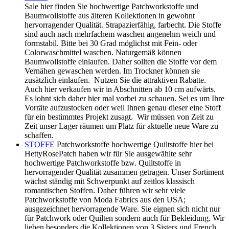
Sale hier finden Sie hochwertige Patchworkstoffe und
Baumwollstoffe aus älteren Kollektionen in gewohnt
hervorragender Qualität. Strapazierfähig, farbecht. Die Stoffe
sind auch nach mehrfachem waschen angenehm weich und
formstabil. Bitte bei 30 Grad möglichst mit Fein- oder
Colorwaschmittel waschen. Naturgemäß können
Baumwollstoffe einlaufen. Daher sollten die Stoffe vor dem
Vernähen gewaschen werden. Im Trockner können sie
zusätzlich einlaufen. Nutzen Sie die attraktiven Rabatte.
Auch hier verkaufen wir in Abschnitten ab 10 cm aufwärts.
Es lohnt sich daher hier mal vorbei zu schauen. Sei es um Ihre
Vorräte aufzustocken oder weil Ihnen genau dieser eine Stoff
für ein bestimmtes Projekt zusagt. Wir müssen von Zeit zu
Zeit unser Lager räumen um Platz für aktuelle neue Ware zu
schaffen.
STOFFE
Patchworkstoffe hochwertige Quiltstoffe hier bei
HettyRosePatch haben wir für Sie ausgewählte sehr
hochwertige Patchworkstoffe bzw. Quiltstoffe in
hervorragender Qualität zusammen getragen. Unser Sortiment
wächst ständig mit Schwerpunkt auf zeitlos klassisch
romantischen Stoffen. Daher führen wir sehr viele
Patchworkstoffe von Moda Fabrics aus den USA;
ausgezeichnet hervorragende Ware. Sie eignen sich nicht nur
für Patchwork oder Quilten sondern auch für Bekleidung. Wir
lieben besonders die Kollektionen von 3 Sisters und French