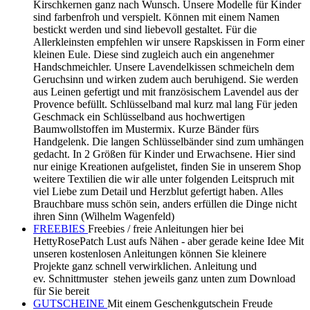
Kirschkernen ganz nach Wunsch. Unsere Modelle für Kinder
sind farbenfroh und verspielt. Können mit einem Namen
bestickt werden und sind liebevoll gestaltet. Für die
Allerkleinsten empfehlen wir unsere Rapskissen in Form einer
kleinen Eule. Diese sind zugleich auch ein angenehmer
Handschmeichler. Unsere Lavendelkissen schmeicheln dem
Geruchsinn und wirken zudem auch beruhigend. Sie werden
aus Leinen gefertigt und mit französischem Lavendel aus der
Provence befüllt. Schlüsselband mal kurz mal lang Für jeden
Geschmack ein Schlüsselband aus hochwertigen
Baumwollstoffen im Mustermix. Kurze Bänder fürs
Handgelenk. Die langen Schlüsselbänder sind zum umhängen
gedacht. In 2 Größen für Kinder und Erwachsene. Hier sind
nur einige Kreationen aufgelistet, finden Sie in unserem Shop
weitere Textilien die wir alle unter folgenden Leitspruch mit
viel Liebe zum Detail und Herzblut gefertigt haben. Alles
Brauchbare muss schön sein, anders erfüllen die Dinge nicht
ihren Sinn (Wilhelm Wagenfeld)
FREEBIES
Freebies / freie Anleitungen hier bei
HettyRosePatch Lust aufs Nähen - aber gerade keine Idee Mit
unseren kostenlosen Anleitungen können Sie kleinere
Projekte ganz schnell verwirklichen. Anleitung und
ev. Schnittmuster stehen jeweils ganz unten zum Download
für Sie bereit
GUTSCHEINE
Mit einem Geschenkgutschein Freude