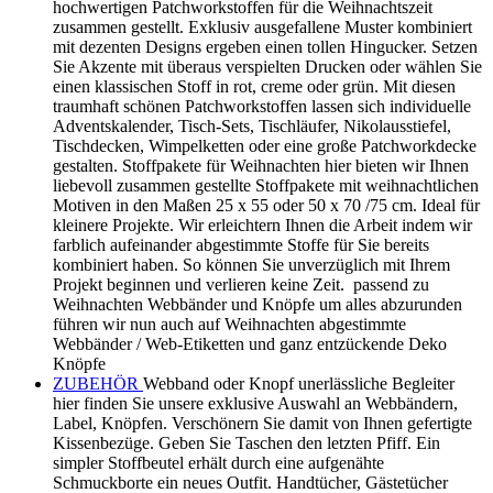
hochwertigen Patchworkstoffen für die Weihnachtszeit
zusammen gestellt. Exklusiv ausgefallene Muster kombiniert
mit dezenten Designs ergeben einen tollen Hingucker. Setzen
Sie Akzente mit überaus verspielten Drucken oder wählen Sie
einen klassischen Stoff in rot, creme oder grün. Mit diesen
traumhaft schönen Patchworkstoffen lassen sich individuelle
Adventskalender, Tisch-Sets, Tischläufer, Nikolausstiefel,
Tischdecken, Wimpelketten oder eine große Patchworkdecke
gestalten. Stoffpakete für Weihnachten hier bieten wir Ihnen
liebevoll zusammen gestellte Stoffpakete mit weihnachtlichen
Motiven in den Maßen 25 x 55 oder 50 x 70 /75 cm. Ideal für
kleinere Projekte. Wir erleichtern Ihnen die Arbeit indem wir
farblich aufeinander abgestimmte Stoffe für Sie bereits
kombiniert haben. So können Sie unverzüglich mit Ihrem
Projekt beginnen und verlieren keine Zeit. passend zu
Weihnachten Webbänder und Knöpfe um alles abzurunden
führen wir nun auch auf Weihnachten abgestimmte
Webbänder / Web-Etiketten und ganz entzückende Deko
Knöpfe
ZUBEHÖR
Webband oder Knopf unerlässliche Begleiter
hier finden Sie unsere exklusive Auswahl an Webbändern,
Label, Knöpfen. Verschönern Sie damit von Ihnen gefertigte
Kissenbezüge. Geben Sie Taschen den letzten Pfiff. Ein
simpler Stoffbeutel erhält durch eine aufgenähte
Schmuckborte ein neues Outfit. Handtücher, Gästetücher