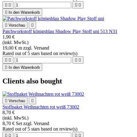





In den Warenkorb

Vorschau

Patchworkstoff königsblau Shadow Play Stoff uni 513 N31
1,90 €
(inkl. MwSt.)
19,00 € m zzgl. Versand
Rated
out of 5 stars based on
review(s)





In den Warenkorb
Clients also bought

Vorschau

Stoffpaket Weihnachten rot weiß 73002
8,70 €
(inkl. MwSt.)
8,70 € Set zzgl. Versand
Rated
out of 5 stars based on
review(s)



