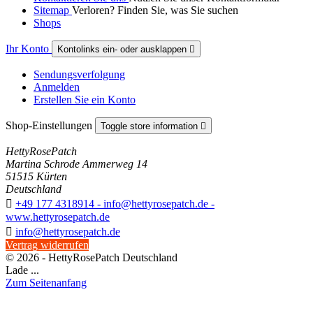
Sitemap
Verloren? Finden Sie, was Sie suchen
Shops
Ihr Konto
Kontolinks ein- oder ausklappen

Sendungsverfolgung
Anmelden
Erstellen Sie ein Konto
Shop-Einstellungen
Toggle store information

HettyRosePatch
Martina Schrode Ammerweg 14
51515 Kürten
Deutschland

+49 177 4318914 - info@hettyrosepatch.de -
www.hettyrosepatch.de

info@hettyrosepatch.de
Vertrag widerrufen
© 2026 - HettyRosePatch Deutschland
Lade ...
Zum Seitenanfang