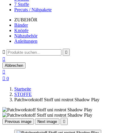
7 Stoffe
Precuts / Nähpakete
ZUBEHÖR
Bänder
Knöpfe
Nähzubehör
Anleitungen



Abbrechen


0
Startseite
STOFFE
Patchworkstoff Stoff uni rostrot Shadow Play
Previous image
Next image
