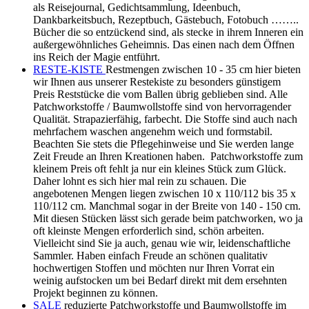
als Reisejournal, Gedichtsammlung, Ideenbuch,
Dankbarkeitsbuch, Rezeptbuch, Gästebuch, Fotobuch ……..
Bücher die so entzückend sind, als stecke in ihrem Inneren ein
außergewöhnliches Geheimnis. Das einen nach dem Öffnen
ins Reich der Magie entführt.
RESTE-KISTE
Restmengen zwischen 10 - 35 cm hier bieten
wir Ihnen aus unserer Restekiste zu besonders günstigem
Preis Reststücke die vom Ballen übrig geblieben sind. Alle
Patchworkstoffe / Baumwollstoffe sind von hervorragender
Qualität. Strapazierfähig, farbecht. Die Stoffe sind auch nach
mehrfachem waschen angenehm weich und formstabil.
Beachten Sie stets die Pflegehinweise und Sie werden lange
Zeit Freude an Ihren Kreationen haben. Patchworkstoffe zum
kleinem Preis oft fehlt ja nur ein kleines Stück zum Glück.
Daher lohnt es sich hier mal rein zu schauen. Die
angebotenen Mengen liegen zwischen 10 x 110/112 bis 35 x
110/112 cm. Manchmal sogar in der Breite von 140 - 150 cm.
Mit diesen Stücken lässt sich gerade beim patchworken, wo ja
oft kleinste Mengen erforderlich sind, schön arbeiten.
Vielleicht sind Sie ja auch, genau wie wir, leidenschaftliche
Sammler. Haben einfach Freude an schönen qualitativ
hochwertigen Stoffen und möchten nur Ihren Vorrat ein
weinig aufstocken um bei Bedarf direkt mit dem ersehnten
Projekt beginnen zu können.
SALE
reduzierte Patchworkstoffe und Baumwollstoffe im