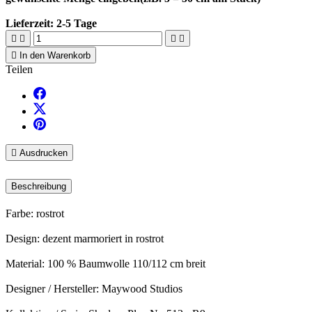
Lieferzeit:
2-5 Tage





In den Warenkorb
Teilen

Ausdrucken
Beschreibung
Farbe: rostrot
Design: dezent marmoriert in rostrot
Material: 100 % Baumwolle 110/112 cm breit
Designer / Hersteller: Maywood Studios