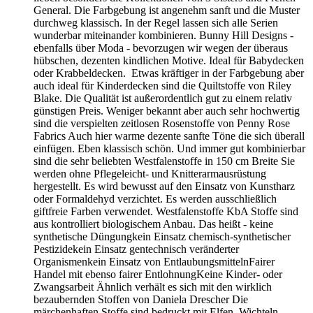
General. Die Farbgebung ist angenehm sanft und die Muster
durchweg klassisch. In der Regel lassen sich alle Serien
wunderbar miteinander kombinieren. Bunny Hill Designs -
ebenfalls über Moda - bevorzugen wir wegen der überaus
hübschen, dezenten kindlichen Motive. Ideal für Babydecken
oder Krabbeldecken. Etwas kräftiger in der Farbgebung aber
auch ideal für Kinderdecken sind die Quiltstoffe von Riley
Blake. Die Qualität ist außerordentlich gut zu einem relativ
günstigen Preis. Weniger bekannt aber auch sehr hochwertig
sind die verspielten zeitlosen Rosenstoffe von Penny Rose
Fabrics Auch hier warme dezente sanfte Töne die sich überall
einfügen. Eben klassisch schön. Und immer gut kombinierbar
sind die sehr beliebten Westfalenstoffe in 150 cm Breite Sie
werden ohne Pflegeleicht- und Knitterarmausrüstung
hergestellt. Es wird bewusst auf den Einsatz von Kunstharz
oder Formaldehyd verzichtet. Es werden ausschließlich
giftfreie Farben verwendet. Westfalenstoffe KbA Stoffe sind
aus kontrolliert biologischem Anbau. Das heißt - keine
synthetische Düngungkein Einsatz chemisch-synthetischer
Pestizidekein Einsatz gentechnisch veränderter
Organismenkein Einsatz von EntlaubungsmittelnFairer
Handel mit ebenso fairer EntlohnungKeine Kinder- oder
Zwangsarbeit Ähnlich verhält es sich mit den wirklich
bezaubernden Stoffen von Daniela Drescher Die
märchenhaften Stoffe sind bedruckt mit Elfen, Wichteln,