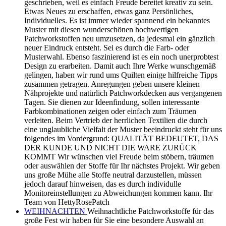
geschrieben, weil es einfach Freude bereitet kreativ zu sein.
Etwas Neues zu erschaffen, etwas ganz Persönliches,
Individuelles. Es ist immer wieder spannend ein bekanntes
Muster mit diesen wunderschönen hochwertigen
Patchworkstoffen neu umzusetzen, da jedesmal ein gänzlich
neuer Eindruck entsteht. Sei es durch die Farb- oder
Musterwahl. Ebenso faszinierend ist es ein noch unerprobtest
Design zu erarbeiten. Damit auch Ihre Werke wunschgemäß
gelingen, haben wir rund ums Quilten einige hilfreiche Tipps
zusammen getragen. Anregungen geben unsere kleinen
Nähprojekte und natürlich Patchworkdecken aus vergangenen
Tagen. Sie dienen zur Ideenfindung, sollen interessante
Farbkombinationen zeigen oder einfach zum Träumen
verleiten. Beim Vertrieb der herrlichen Textilien die durch
eine unglaubliche Vielfalt der Muster beeindruckt steht für uns
folgendes im Vordergrund: QUALITÄT BEDEUTET, DAS
DER KUNDE UND NICHT DIE WARE ZURÜCK
KOMMT Wir wünschen viel Freude beim stöbern, träumen
oder auswählen der Stoffe für Ihr nächstes Projekt. Wir geben
uns große Mühe alle Stoffe neutral darzustellen, müssen
jedoch darauf hinweisen, das es durch individulle
Monitoreinstellungen zu Abweichungen kommen kann. Ihr
Team von HettyRosePatch
WEIHNACHTEN
Weihnachtliche Patchworkstoffe für das
große Fest wir haben für Sie eine besondere Auswahl an