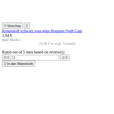

In den Warenkorb

Vorschau

Blumenstoff The Flower Farm Quiltstoff
1,99 €
(inkl. MwSt.)
19,90 € m zzgl. Versand
Rated
out of 5 stars based on
review(s)





In den Warenkorb