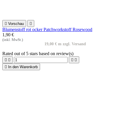

Vorschau

Blumenstoff dunkelblau Memoirs Patchworkstoff
1,90 €
(inkl. MwSt.)
19,00 € m zzgl. Versand
Rated
out of 5 stars based on
review(s)





In den Warenkorb