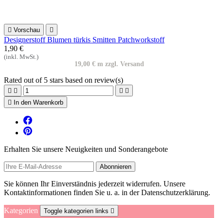
Erhalten Sie unsere Neuigkeiten und Sonderangebote
Sie können Ihr Einverständnis jederzeit widerrufen. Unsere
Kontaktinformationen finden Sie u. a. in der Datenschutzerklärung.
Kategorien
Toggle kategorien links

AUS DEM ATELIER
Wohnaccessoires – Wohntextilien im
farbenfrohen Mustermix Entdecken Sie im Onlineshop von
HettyRosePatch wunderschöne Wohnaccessoires, darunter
edle Kissen aus Leinen, farbenfrohe Patchworkdecken aus
Baumwolle und viele weitere hochwertige Wohntextilien aus
traumhaft schönen Stoffen. Unsere kleine exklusive Auswahl
verleiht Ihren vier Wänden eine ländlich gemütliche
Atmosphäre. Und oft sind es die kleinen Dinge die zählen.
Mal frech fröhlich bunt oder dezent edel, je nach Lust und
Laune lässt sich mit ein paar ausgesuchten Dekoartikeln
schnell um dekorieren und es entsteht ein ganz neuer
Eindruck. Mit wenig Aufwand haben Sie im Handumdrehen
ein neues Wohnambiente geschaffen. eine Kosmetiktasche für