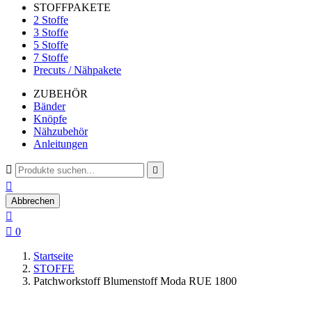
STOFFPAKETE
2 Stoffe
3 Stoffe
5 Stoffe
7 Stoffe
Precuts / Nähpakete
ZUBEHÖR
Bänder
Knöpfe
Nähzubehör
Anleitungen



Abbrechen


0
Startseite
STOFFE
Patchworkstoff Blumenstoff Moda RUE 1800