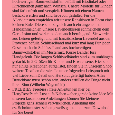
nur einige Kreationen aufgelistet, finden Sie in unserem Shop
weitere Textilien die wir alle unter folgenden Leitspruch mit
viel Liebe zum Detail und Herzblut gefertigt haben. Alles
Brauchbare muss schön sein, anders erfüllen die Dinge nicht
ihren Sinn (Wilhelm Wagenfeld)
FREEBIES
Freebies / freie Anleitungen hier bei
HettyRosePatch Lust aufs Nähen - aber gerade keine Idee Mit
unseren kostenlosen Anleitungen können Sie kleinere
Projekte ganz schnell verwirklichen. Anleitung und
ev. Schnittmuster stehen jeweils ganz unten zum Download
für Sie bereit
GUTSCHEINE
Mit einem Geschenkgutschein Freude
bringen Sie möchten einen lieben Menschen beschenken,
kennen aber dessen Vorlieben nicht bzw. wollen bei der Wahl
freie Hand lassen, dann wäre dies das optimale Geschenk.
Unser Sortiment ist breit gefächtert und bietete viele
Möglichkeiten. Zudem ist unser Shop 7 Tage die Woche / 24
Stunden geöffnet. Sie erhalten den Gutschein per E-Mail. Der
individuelle Gutschein-Code wird umgehend nach
Zahlungseingang zugesandt. Der Gutschein ist 1 Jahr lang
gültig und hier im Online-Shop einzulösen. Der
Gutscheinwert kann aus technischen Gründen nur in einer
Summe eingelöst werden und kann nicht auf mehrere
Bestellungen gesplittet werden. Außerdem kann dieser nicht
auf Versandkosten angerechnet werden. Restbeträge können