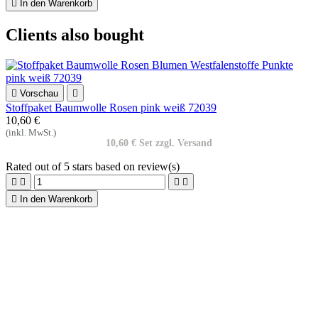

In den Warenkorb
Clients also bought

Vorschau

Stoffpaket Baumwolle Rosen pink weiß 72039
10,60 €
(inkl. MwSt.)
10,60 € Set zzgl. Versand
Rated
out of 5 stars based on
review(s)





In den Warenkorb

Vorschau

Patchworkstoff Erdbeeren Karos blau rot Farmgirls Unite
1,90 €
(inkl. MwSt.)
19,00 € m zzgl. Versand
Rated
out of 5 stars based on
review(s)



