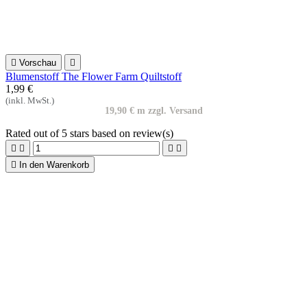

Vorschau

Blumenstoff rot ocker Patchworkstoff Rosewood
1,90 €
(inkl. MwSt.)
19,00 € m zzgl. Versand
Rated
out of 5 stars based on
review(s)





In den Warenkorb