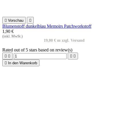

Vorschau

Designerstoff Blumen türkis Smitten Patchworkstoff
1,90 €
(inkl. MwSt.)
19,00 € m zzgl. Versand
Rated
out of 5 stars based on
review(s)





In den Warenkorb