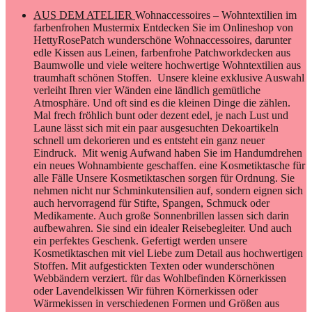
alle Fälle Unsere Kosmetiktaschen sorgen für Ordnung. Sie
nehmen nicht nur Schminkutensilien auf, sondern eignen sich
auch hervorragend für Stifte, Spangen, Schmuck oder
Medikamente. Auch große Sonnenbrillen lassen sich darin
aufbewahren. Sie sind ein idealer Reisebegleiter. Und auch
ein perfektes Geschenk. Gefertigt werden unsere
Kosmetiktaschen mit viel Liebe zum Detail aus hochwertigen
Stoffen. Mit aufgestickten Texten oder wunderschönen
Webbändern verziert. für das Wohlbefinden Körnerkissen
oder Lavendelkissen Wir führen Körnerkissen oder
Wärmekissen in verschiedenen Formen und Größen aus
hochwertigen Baumwollstoffen befüllt mit Biodinkel oder
Kirschkernen ganz nach Wunsch. Unsere Modelle für Kinder
sind farbenfroh und verspielt. Können mit einem Namen
bestickt werden und sind liebevoll gestaltet. Für die
Allerkleinsten empfehlen wir unsere Rapskissen in Form einer
kleinen Eule. Diese sind zugleich auch ein angenehmer
Handschmeichler. Unsere Lavendelkissen schmeicheln dem
Geruchsinn und wirken zudem auch beruhigend. Sie werden
aus Leinen gefertigt und mit französischem Lavendel aus der
Provence befüllt. Schlüsselband mal kurz mal lang Für jeden
Geschmack ein Schlüsselband aus hochwertigen
Baumwollstoffen im Mustermix. Kurze Bänder fürs
Handgelenk. Die langen Schlüsselbänder sind zum umhängen
gedacht. In 2 Größen für Kinder und Erwachsene. Hier sind