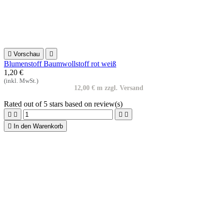

In den Warenkorb

Vorschau

Rosenstoff schwarz rosa grün Bouquet Quilt Gate
1,94 €
(inkl. MwSt.)
19,40 € m zzgl. Versand
Rated
out of 5 stars based on
review(s)



