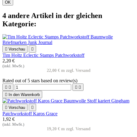
OK
4 andere Artikel in der gleichen
Kategorie:

Vorschau

Tim Holtz Eclectic Stamps Patchworkstoff
2,20 €
(inkl. MwSt.)
22,00 € m zzgl. Versand
Rated
out of 5 stars based on
review(s)





In den Warenkorb

Vorschau

Patchworkstoff Karos Grace
1,92 €
(inkl. MwSt.)
19,20 € m zzgl. Versand