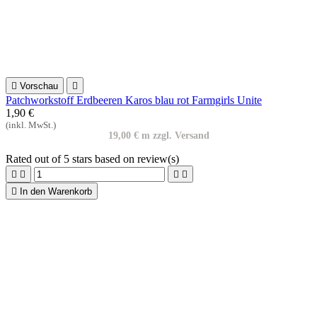

In den Warenkorb

Vorschau

Blumenstoff Baumwollstoff rot weiß
1,20 €
(inkl. MwSt.)
12,00 € m zzgl. Versand
Rated
out of 5 stars based on
review(s)



