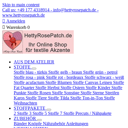
Skip to main content
Call us: +49 177 4318914 - info@hettyrosepatch.de -
www.hettyrosepatch.de

Anmelden

Warenkorb
0
AUS DEM ATELIER
STOFFE
Stoffe blau - türkis
Stoffe gelb - braun
Stoffe grün - petrol
Stoffe rosa - pink
Stoffe rot - bordeaux
Stoffe schwarz - weiß
Stoffe acufactum
Stoffe Blumen
Stoffe Canvas Leinen
Stoffe
Fat Quarter
Stoffe Herbst
Stoffe Ostern
Stoffe Kinder
Stoffe
Punkte
Stoffe Rosen
Stoffe Sonstige
Stoffe Sterne Streifen
Karos
Stoffe Tiere
Stoffe Tilda
Stoffe Ton-in-Ton
Stoffe
Weihnachten
STOFFPAKETE
2 Stoffe
3 Stoffe
5 Stoffe
7 Stoffe
Precuts / Nähpakete
ZUBEHÖR
Bänder
Knöpfe
Nähzubehör
Anleitungen