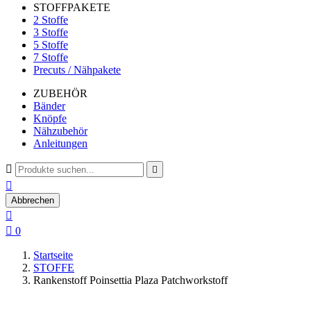
STOFFPAKETE
2 Stoffe
3 Stoffe
5 Stoffe
7 Stoffe
Precuts / Nähpakete
ZUBEHÖR
Bänder
Knöpfe
Nähzubehör
Anleitungen



Abbrechen


0
Startseite
STOFFE
Rankenstoff Poinsettia Plaza Patchworkstoff