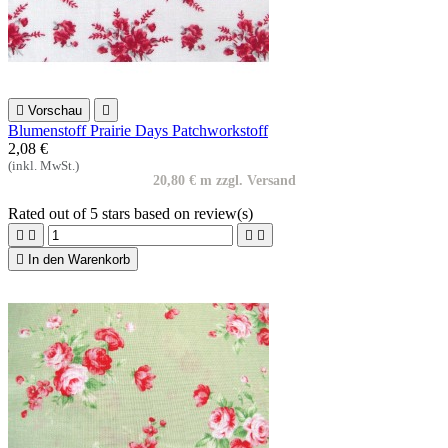

Vorschau

Blumenstoff Prairie Days Patchworkstoff
2,08 €
(inkl. MwSt.)
20,80 € m zzgl. Versand
Rated
out of 5 stars based on
review(s)





In den Warenkorb