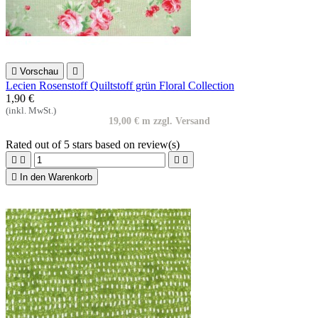

Vorschau

Lecien Rosenstoff Quiltstoff grün Floral Collection
1,90 €
(inkl. MwSt.)
19,00 € m zzgl. Versand
Rated
out of 5 stars based on
review(s)





In den Warenkorb