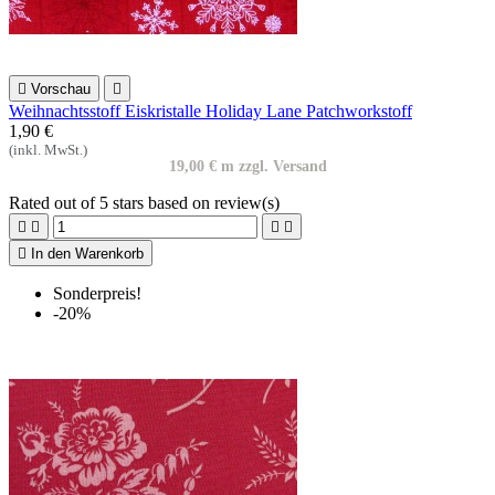

Vorschau

Weihnachtsstoff Eiskristalle Holiday Lane Patchworkstoff
1,90 €
(inkl. MwSt.)
19,00 € m zzgl. Versand
Rated
out of 5 stars based on
review(s)





In den Warenkorb
Sonderpreis!
-20%