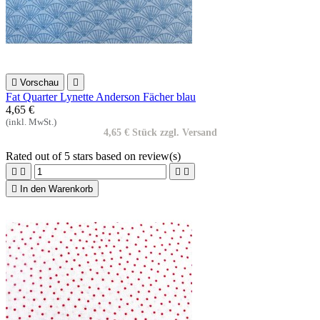

Vorschau

Fat Quarter Lynette Anderson Fächer blau
4,65 €
(inkl. MwSt.)
4,65 € Stück zzgl. Versand
Rated
out of 5 stars based on
review(s)





In den Warenkorb