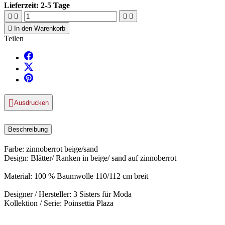
Lieferzeit:
2-5 Tage





In den Warenkorb
Teilen

Ausdrucken
Beschreibung
Farbe: zinnoberrot beige/sand
Design: Blätter/ Ranken in beige/ sand auf zinnoberrot
Material: 100 % Baumwolle 110/112 cm breit
Designer / Hersteller: 3 Sisters für Moda
Kollektion / Serie: Poinsettia Plaza