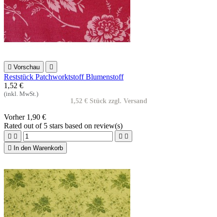

Vorschau

Reststück Patchworktstoff Blumenstoff
1,52 €
(inkl. MwSt.)
1,52 € Stück zzgl. Versand
Vorher
1,90 €
Rated
out of 5 stars based on
review(s)





In den Warenkorb