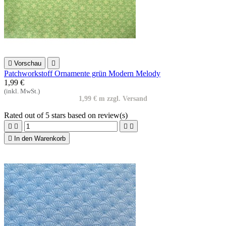

Vorschau

Patchworkstoff Ornamente grün Modern Melody
1,99 €
(inkl. MwSt.)
1,99 € m zzgl. Versand
Rated
out of 5 stars based on
review(s)





In den Warenkorb