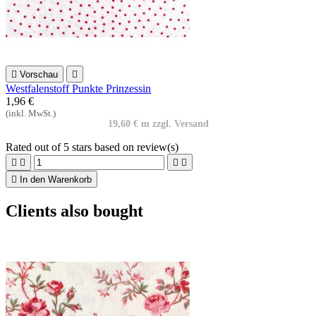

Vorschau

Westfalenstoff Punkte Prinzessin
1,96 €
(inkl. MwSt.)
19,60 € m zzgl. Versand
Rated
out of 5 stars based on
review(s)





In den Warenkorb
Clients also bought