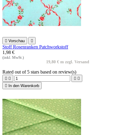

Vorschau

Stoff Rosenranken Patchworkstoff
1,98 €
(inkl. MwSt.)
19,80 € m zzgl. Versand
Rated
out of 5 stars based on
review(s)





In den Warenkorb