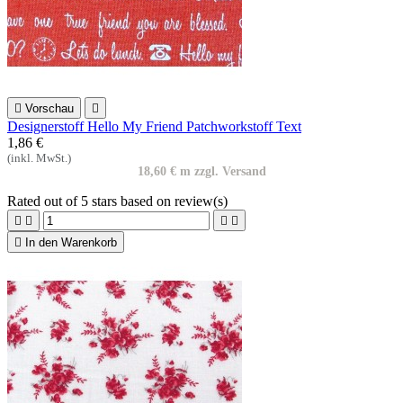

Vorschau

Designerstoff Hello My Friend Patchworkstoff Text
1,86 €
(inkl. MwSt.)
18,60 € m zzgl. Versand
Rated
out of 5 stars based on
review(s)





In den Warenkorb