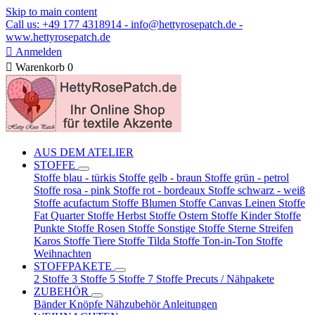
Skip to main content
Call us: +49 177 4318914 - info@hettyrosepatch.de -
www.hettyrosepatch.de

Anmelden

Warenkorb
0
AUS DEM ATELIER
STOFFE
Stoffe blau - türkis
Stoffe gelb - braun
Stoffe grün - petrol
Stoffe rosa - pink
Stoffe rot - bordeaux
Stoffe schwarz - weiß
Stoffe acufactum
Stoffe Blumen
Stoffe Canvas Leinen
Stoffe
Fat Quarter
Stoffe Herbst
Stoffe Ostern
Stoffe Kinder
Stoffe
Punkte
Stoffe Rosen
Stoffe Sonstige
Stoffe Sterne Streifen
Karos
Stoffe Tiere
Stoffe Tilda
Stoffe Ton-in-Ton
Stoffe
Weihnachten
STOFFPAKETE
2 Stoffe
3 Stoffe
5 Stoffe
7 Stoffe
Precuts / Nähpakete
ZUBEHÖR
Bänder
Knöpfe
Nähzubehör
Anleitungen