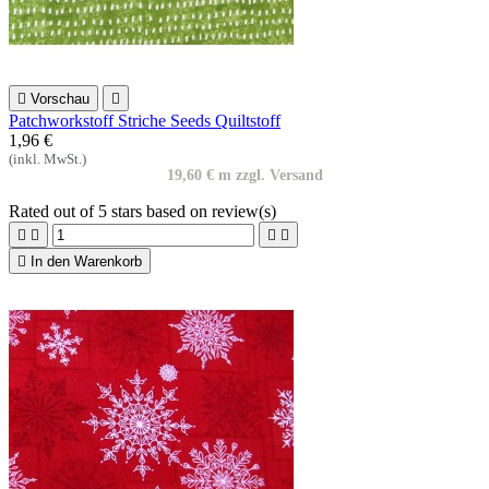

Vorschau

Patchworkstoff Striche Seeds Quiltstoff
1,96 €
(inkl. MwSt.)
19,60 € m zzgl. Versand
Rated
out of 5 stars based on
review(s)





In den Warenkorb