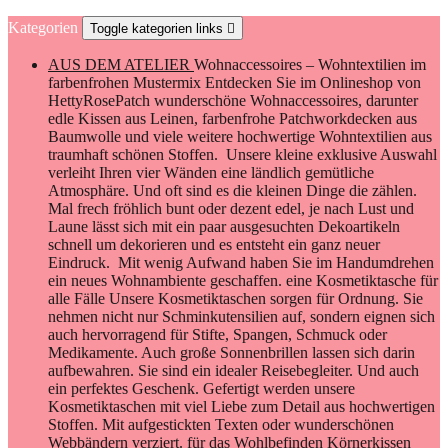
Kategorien
Toggle kategorien links

AUS DEM ATELIER
Wohnaccessoires – Wohntextilien im
farbenfrohen Mustermix Entdecken Sie im Onlineshop von
HettyRosePatch wunderschöne Wohnaccessoires, darunter
edle Kissen aus Leinen, farbenfrohe Patchworkdecken aus
Baumwolle und viele weitere hochwertige Wohntextilien aus
traumhaft schönen Stoffen. Unsere kleine exklusive Auswahl
verleiht Ihren vier Wänden eine ländlich gemütliche
Atmosphäre. Und oft sind es die kleinen Dinge die zählen.
Mal frech fröhlich bunt oder dezent edel, je nach Lust und
Laune lässt sich mit ein paar ausgesuchten Dekoartikeln
schnell um dekorieren und es entsteht ein ganz neuer
Eindruck. Mit wenig Aufwand haben Sie im Handumdrehen
ein neues Wohnambiente geschaffen. eine Kosmetiktasche für
alle Fälle Unsere Kosmetiktaschen sorgen für Ordnung. Sie
nehmen nicht nur Schminkutensilien auf, sondern eignen sich
auch hervorragend für Stifte, Spangen, Schmuck oder
Medikamente. Auch große Sonnenbrillen lassen sich darin
aufbewahren. Sie sind ein idealer Reisebegleiter. Und auch
ein perfektes Geschenk. Gefertigt werden unsere
Kosmetiktaschen mit viel Liebe zum Detail aus hochwertigen
Stoffen. Mit aufgestickten Texten oder wunderschönen
Webbändern verziert. für das Wohlbefinden Körnerkissen