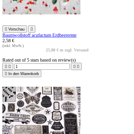

Vorschau

Baumwollstoff acufactum Erdbeerernte
2,58 €
(inkl. MwSt.)
25,80 € m zzgl. Versand
Rated
out of 5 stars based on
review(s)





In den Warenkorb