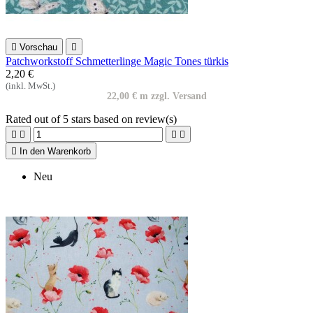

Vorschau

Patchworkstoff Schmetterlinge Magic Tones türkis
2,20 €
(inkl. MwSt.)
22,00 € m zzgl. Versand
Rated
out of 5 stars based on
review(s)





In den Warenkorb
Neu