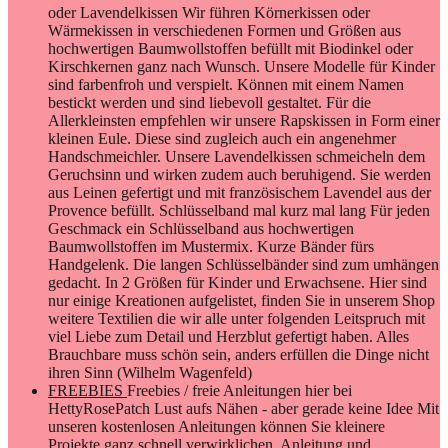
oder Lavendelkissen Wir führen Körnerkissen oder
Wärmekissen in verschiedenen Formen und Größen aus
hochwertigen Baumwollstoffen befüllt mit Biodinkel oder
Kirschkernen ganz nach Wunsch. Unsere Modelle für Kinder
sind farbenfroh und verspielt. Können mit einem Namen
bestickt werden und sind liebevoll gestaltet. Für die
Allerkleinsten empfehlen wir unsere Rapskissen in Form einer
kleinen Eule. Diese sind zugleich auch ein angenehmer
Handschmeichler. Unsere Lavendelkissen schmeicheln dem
Geruchsinn und wirken zudem auch beruhigend. Sie werden
aus Leinen gefertigt und mit französischem Lavendel aus der
Provence befüllt. Schlüsselband mal kurz mal lang Für jeden
Geschmack ein Schlüsselband aus hochwertigen
Baumwollstoffen im Mustermix. Kurze Bänder fürs
Handgelenk. Die langen Schlüsselbänder sind zum umhängen
gedacht. In 2 Größen für Kinder und Erwachsene. Hier sind
nur einige Kreationen aufgelistet, finden Sie in unserem Shop
weitere Textilien die wir alle unter folgenden Leitspruch mit
viel Liebe zum Detail und Herzblut gefertigt haben. Alles
Brauchbare muss schön sein, anders erfüllen die Dinge nicht
ihren Sinn (Wilhelm Wagenfeld)
FREEBIES
Freebies / freie Anleitungen hier bei
HettyRosePatch Lust aufs Nähen - aber gerade keine Idee Mit
unseren kostenlosen Anleitungen können Sie kleinere
Projekte ganz schnell verwirklichen. Anleitung und