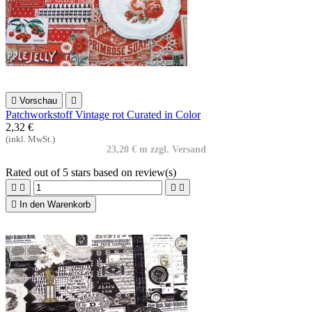

Vorschau

Patchworkstoff Vintage rot Curated in Color
2,32 €
(inkl. MwSt.)
23,20 € m zzgl. Versand
Rated
out of 5 stars based on
review(s)





In den Warenkorb