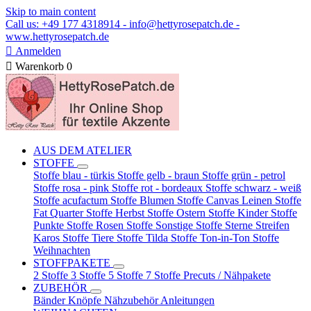
Skip to main content
Call us: +49 177 4318914 - info@hettyrosepatch.de -
www.hettyrosepatch.de

Anmelden

Warenkorb
0
AUS DEM ATELIER
STOFFE
Stoffe blau - türkis
Stoffe gelb - braun
Stoffe grün - petrol
Stoffe rosa - pink
Stoffe rot - bordeaux
Stoffe schwarz - weiß
Stoffe acufactum
Stoffe Blumen
Stoffe Canvas Leinen
Stoffe
Fat Quarter
Stoffe Herbst
Stoffe Ostern
Stoffe Kinder
Stoffe
Punkte
Stoffe Rosen
Stoffe Sonstige
Stoffe Sterne Streifen
Karos
Stoffe Tiere
Stoffe Tilda
Stoffe Ton-in-Ton
Stoffe
Weihnachten
STOFFPAKETE
2 Stoffe
3 Stoffe
5 Stoffe
7 Stoffe
Precuts / Nähpakete
ZUBEHÖR
Bänder
Knöpfe
Nähzubehör
Anleitungen