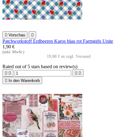

Vorschau

Patchworkstoff Erdbeeren Karos blau rot Farmgirls Unite
1,90 €
(inkl. MwSt.)
19,00 € m zzgl. Versand
Rated
out of 5 stars based on
review(s)





In den Warenkorb