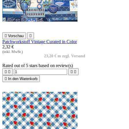

Vorschau

Patchworkstoff Vintage Curated in Color
2,32 €
(inkl. MwSt.)
23,20 € m zzgl. Versand
Rated
out of 5 stars based on
review(s)





In den Warenkorb