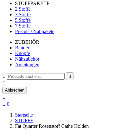
STOFFPAKETE
2 Stoffe
3 Stoffe
5 Stoffe
7 Stoffe
Precuts / Nähpakete
ZUBEHÖR
Bänder
Knöpfe
Nähzubehör
Anleitungen



Abbrechen


0
Startseite
STOFFE
Fat Quarter Rosenstoff Cathe Holden