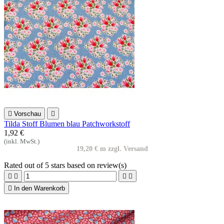

Vorschau

Tilda Stoff Blumen blau Patchworkstoff
1,92 €
(inkl. MwSt.)
19,20 € m zzgl. Versand
Rated
out of 5 stars based on
review(s)





In den Warenkorb