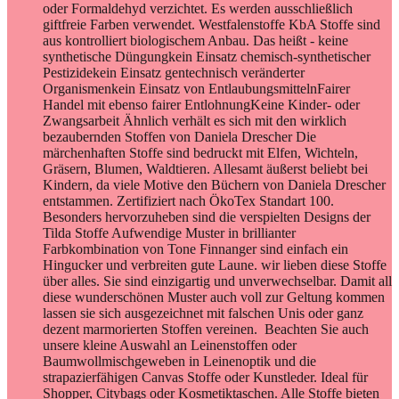
oder Formaldehyd verzichtet. Es werden ausschließlich
giftfreie Farben verwendet. Westfalenstoffe KbA Stoffe sind
aus kontrolliert biologischem Anbau. Das heißt - keine
synthetische Düngungkein Einsatz chemisch-synthetischer
Pestizidekein Einsatz gentechnisch veränderter
Organismenkein Einsatz von EntlaubungsmittelnFairer
Handel mit ebenso fairer EntlohnungKeine Kinder- oder
Zwangsarbeit Ähnlich verhält es sich mit den wirklich
bezaubernden Stoffen von Daniela Drescher Die
märchenhaften Stoffe sind bedruckt mit Elfen, Wichteln,
Gräsern, Blumen, Waldtieren. Allesamt äußerst beliebt bei
Kindern, da viele Motive den Büchern von Daniela Drescher
entstammen. Zertifiziert nach ÖkoTex Standart 100.
Besonders hervorzuheben sind die verspielten Designs der
Tilda Stoffe Aufwendige Muster in brillianter
Farbkombination von Tone Finnanger sind einfach ein
Hingucker und verbreiten gute Laune. wir lieben diese Stoffe
über alles. Sie sind einzigartig und unverwechselbar. Damit all
diese wunderschönen Muster auch voll zur Geltung kommen
lassen sie sich ausgezeichnet mit falschen Unis oder ganz
dezent marmorierten Stoffen vereinen. Beachten Sie auch
unsere kleine Auswahl an Leinenstoffen oder
Baumwollmischgeweben in Leinenoptik und die
strapazierfähigen Canvas Stoffe oder Kunstleder. Ideal für
Shopper, Citybags oder Kosmetiktaschen. Alle Stoffe bieten