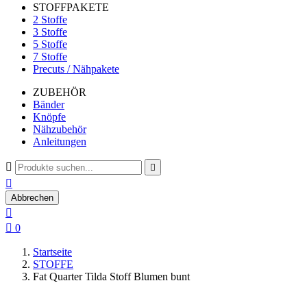
STOFFPAKETE
2 Stoffe
3 Stoffe
5 Stoffe
7 Stoffe
Precuts / Nähpakete
ZUBEHÖR
Bänder
Knöpfe
Nähzubehör
Anleitungen



Abbrechen


0
Startseite
STOFFE
Fat Quarter Tilda Stoff Blumen bunt