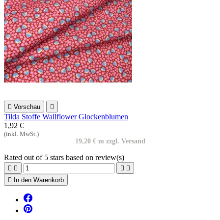

Vorschau

Tilda Stoffe Wallflower Glockenblumen
1,92 €
(inkl. MwSt.)
19,20 € m zzgl. Versand
Rated
out of 5 stars based on
review(s)





In den Warenkorb