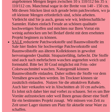
angebotenen Mengen liegen zwischen 10 x 110/112 bis 35 x
110/112 cm. Manchmal sogar in der Breite von 140 - 150 cm.
Mit diesen Stücken lässt sich gerade beim patchworken, wo ja
oft kleinste Mengen erforderlich sind, schön arbeiten.
Vielleicht sind Sie ja auch, genau wie wir, leidenschaftliche
Sammler. Haben einfach Freude an schönen qualitativ
hochwertigen Stoffen und möchten nur Ihren Vorrat ein
weinig aufstocken um bei Bedarf direkt mit dem ersehnten
Projekt beginnen zu können.
SALE
reduzierte Patchworkstoffe und Baumwollstoffe im
Sale hier finden Sie hochwertige Patchworkstoffe und
Baumwollstoffe aus älteren Kollektionen in gewohnt
hervorragender Qualität. Strapazierfähig, farbecht. Die Stoffe
sind auch nach mehrfachem waschen angenehm weich und
formstabil. Bitte bei 30 Grad möglichst mit Fein- oder
Colorwaschmittel waschen. Naturgemäß können
Baumwollstoffe einlaufen. Daher sollten die Stoffe vor dem
Vernähen gewaschen werden. Im Trockner können sie
zusätzlich einlaufen. Nutzen Sie die attraktiven Rabatte.
Auch hier verkaufen wir in Abschnitten ab 10 cm aufwärts.
Es lohnt sich daher hier mal vorbei zu schauen. Sei es um Ihre
Vorräte aufzustocken oder weil Ihnen genau dieser eine Stoff
für ein bestimmtes Projekt zusagt. Wir müssen von Zeit zu
Zeit unser Lager räumen um Platz für aktuelle neue Ware zu
schaffen.