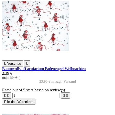

Vorschau

Baumwollstoff acufactum Fadenengel Weihnachten
2,39 €
(inkl. MwSt.)
23,90 € m zzgl. Versand
Rated
out of 5 stars based on
review(s)





In den Warenkorb