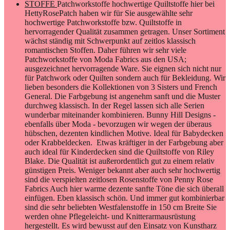
STOFFE
Patchworkstoffe hochwertige Quiltstoffe hier bei
HettyRosePatch haben wir für Sie ausgewählte sehr
hochwertige Patchworkstoffe bzw. Quiltstoffe in
hervorragender Qualität zusammen getragen. Unser Sortiment
wächst ständig mit Schwerpunkt auf zeitlos klassisch
romantischen Stoffen. Daher führen wir sehr viele
Patchworkstoffe von Moda Fabrics aus den USA;
ausgezeichnet hervorragende Ware. Sie eignen sich nicht nur
für Patchwork oder Quilten sondern auch für Bekleidung. Wir
lieben besonders die Kollektionen von 3 Sisters und French
General. Die Farbgebung ist angenehm sanft und die Muster
durchweg klassisch. In der Regel lassen sich alle Serien
wunderbar miteinander kombinieren. Bunny Hill Designs -
ebenfalls über Moda - bevorzugen wir wegen der überaus
hübschen, dezenten kindlichen Motive. Ideal für Babydecken
oder Krabbeldecken. Etwas kräftiger in der Farbgebung aber
auch ideal für Kinderdecken sind die Quiltstoffe von Riley
Blake. Die Qualität ist außerordentlich gut zu einem relativ
günstigen Preis. Weniger bekannt aber auch sehr hochwertig
sind die verspielten zeitlosen Rosenstoffe von Penny Rose
Fabrics Auch hier warme dezente sanfte Töne die sich überall
einfügen. Eben klassisch schön. Und immer gut kombinierbar
sind die sehr beliebten Westfalenstoffe in 150 cm Breite Sie
werden ohne Pflegeleicht- und Knitterarmausrüstung
hergestellt. Es wird bewusst auf den Einsatz von Kunstharz