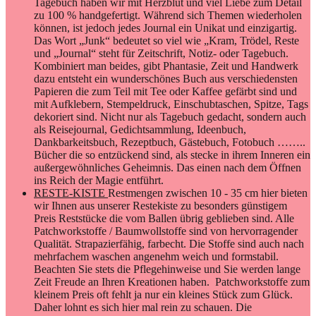
Tagebuch haben wir mit Herzblut und viel Liebe zum Detail
zu 100 % handgefertigt. Während sich Themen wiederholen
können, ist jedoch jedes Journal ein Unikat und einzigartig.
Das Wort „Junk“ bedeutet so viel wie „Kram, Trödel, Reste
und „Journal“ steht für Zeitschrift, Notiz- oder Tagebuch.
Kombiniert man beides, gibt Phantasie, Zeit und Handwerk
dazu entsteht ein wunderschönes Buch aus verschiedensten
Papieren die zum Teil mit Tee oder Kaffee gefärbt sind und
mit Aufklebern, Stempeldruck, Einschubtaschen, Spitze, Tags
dekoriert sind. Nicht nur als Tagebuch gedacht, sondern auch
als Reisejournal, Gedichtsammlung, Ideenbuch,
Dankbarkeitsbuch, Rezeptbuch, Gästebuch, Fotobuch ……..
Bücher die so entzückend sind, als stecke in ihrem Inneren ein
außergewöhnliches Geheimnis. Das einen nach dem Öffnen
ins Reich der Magie entführt.
RESTE-KISTE
Restmengen zwischen 10 - 35 cm hier bieten
wir Ihnen aus unserer Restekiste zu besonders günstigem
Preis Reststücke die vom Ballen übrig geblieben sind. Alle
Patchworkstoffe / Baumwollstoffe sind von hervorragender
Qualität. Strapazierfähig, farbecht. Die Stoffe sind auch nach
mehrfachem waschen angenehm weich und formstabil.
Beachten Sie stets die Pflegehinweise und Sie werden lange
Zeit Freude an Ihren Kreationen haben. Patchworkstoffe zum
kleinem Preis oft fehlt ja nur ein kleines Stück zum Glück.
Daher lohnt es sich hier mal rein zu schauen. Die