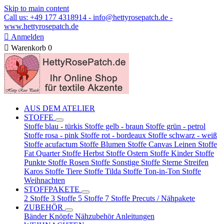
Skip to main content
Call us: +49 177 4318914 - info@hettyrosepatch.de -
www.hettyrosepatch.de

Anmelden

Warenkorb
0
AUS DEM ATELIER
STOFFE
Stoffe blau - türkis
Stoffe gelb - braun
Stoffe grün - petrol
Stoffe rosa - pink
Stoffe rot - bordeaux
Stoffe schwarz - weiß
Stoffe acufactum
Stoffe Blumen
Stoffe Canvas Leinen
Stoffe
Fat Quarter
Stoffe Herbst
Stoffe Ostern
Stoffe Kinder
Stoffe
Punkte
Stoffe Rosen
Stoffe Sonstige
Stoffe Sterne Streifen
Karos
Stoffe Tiere
Stoffe Tilda
Stoffe Ton-in-Ton
Stoffe
Weihnachten
STOFFPAKETE
2 Stoffe
3 Stoffe
5 Stoffe
7 Stoffe
Precuts / Nähpakete
ZUBEHÖR
Bänder
Knöpfe
Nähzubehör
Anleitungen