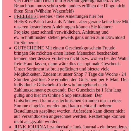
viel Liebe zum Detail und Herzblut gefertigt haben. Alles
Brauchbare muss schön sein, anders erfüllen die Dinge nicht
ihren Sinn (Wilhelm Wagenfeld)
FREEBIES
Freebies / freie Anleitungen hier bei
HettyRosePatch Lust aufs Nähen - aber gerade keine Idee Mit
unseren kostenlosen Anleitungen können Sie kleinere
Projekte ganz schnell verwirklichen. Anleitung und
ev. Schnittmuster stehen jeweils ganz unten zum Download
für Sie bereit
GUTSCHEINE
Mit einem Geschenkgutschein Freude
bringen Sie möchten einen lieben Menschen beschenken,
kennen aber dessen Vorlieben nicht bzw. wollen bei der Wahl
freie Hand lassen, dann wäre dies das optimale Geschenk.
Unser Sortiment ist breit gefächtert und bietete viele
Möglichkeiten. Zudem ist unser Shop 7 Tage die Woche / 24
Stunden geöffnet. Sie erhalten den Gutschein per E-Mail. Der
individuelle Gutschein-Code wird umgehend nach
Zahlungseingang zugesandt. Der Gutschein ist 1 Jahr lang
gültig und hier im Online-Shop einzulösen. Der
Gutscheinwert kann aus technischen Gründen nur in einer
Summe eingelöst werden und kann nicht auf mehrere
Bestellungen gesplittet werden. Außerdem kann dieser nicht
auf Versandkosten angerechnet werden. Restbeträge können
nicht ausgezahlt werden.
JUNK JOURNAL
zauberhafte Junk Journal - ein besonderes