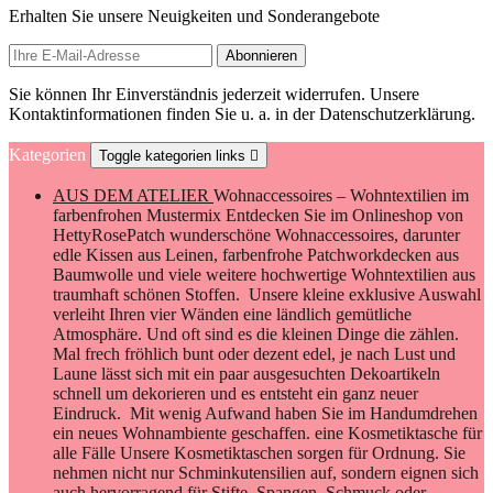
Erhalten Sie unsere Neuigkeiten und Sonderangebote
Sie können Ihr Einverständnis jederzeit widerrufen. Unsere
Kontaktinformationen finden Sie u. a. in der Datenschutzerklärung.
Kategorien
Toggle kategorien links

AUS DEM ATELIER
Wohnaccessoires – Wohntextilien im
farbenfrohen Mustermix Entdecken Sie im Onlineshop von
HettyRosePatch wunderschöne Wohnaccessoires, darunter
edle Kissen aus Leinen, farbenfrohe Patchworkdecken aus
Baumwolle und viele weitere hochwertige Wohntextilien aus
traumhaft schönen Stoffen. Unsere kleine exklusive Auswahl
verleiht Ihren vier Wänden eine ländlich gemütliche
Atmosphäre. Und oft sind es die kleinen Dinge die zählen.
Mal frech fröhlich bunt oder dezent edel, je nach Lust und
Laune lässt sich mit ein paar ausgesuchten Dekoartikeln
schnell um dekorieren und es entsteht ein ganz neuer
Eindruck. Mit wenig Aufwand haben Sie im Handumdrehen
ein neues Wohnambiente geschaffen. eine Kosmetiktasche für
alle Fälle Unsere Kosmetiktaschen sorgen für Ordnung. Sie
nehmen nicht nur Schminkutensilien auf, sondern eignen sich
auch hervorragend für Stifte, Spangen, Schmuck oder