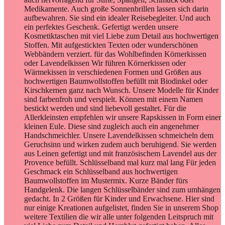
Medikamente. Auch große Sonnenbrillen lassen sich darin
aufbewahren. Sie sind ein idealer Reisebegleiter. Und auch
ein perfektes Geschenk. Gefertigt werden unsere
Kosmetiktaschen mit viel Liebe zum Detail aus hochwertigen
Stoffen. Mit aufgestickten Texten oder wunderschönen
Webbändern verziert. für das Wohlbefinden Körnerkissen
oder Lavendelkissen Wir führen Körnerkissen oder
Wärmekissen in verschiedenen Formen und Größen aus
hochwertigen Baumwollstoffen befüllt mit Biodinkel oder
Kirschkernen ganz nach Wunsch. Unsere Modelle für Kinder
sind farbenfroh und verspielt. Können mit einem Namen
bestickt werden und sind liebevoll gestaltet. Für die
Allerkleinsten empfehlen wir unsere Rapskissen in Form einer
kleinen Eule. Diese sind zugleich auch ein angenehmer
Handschmeichler. Unsere Lavendelkissen schmeicheln dem
Geruchsinn und wirken zudem auch beruhigend. Sie werden
aus Leinen gefertigt und mit französischem Lavendel aus der
Provence befüllt. Schlüsselband mal kurz mal lang Für jeden
Geschmack ein Schlüsselband aus hochwertigen
Baumwollstoffen im Mustermix. Kurze Bänder fürs
Handgelenk. Die langen Schlüsselbänder sind zum umhängen
gedacht. In 2 Größen für Kinder und Erwachsene. Hier sind
nur einige Kreationen aufgelistet, finden Sie in unserem Shop
weitere Textilien die wir alle unter folgenden Leitspruch mit