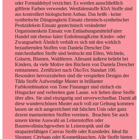
oder Formaldehyd verzichtet. Es werden ausschließlich
giftfreie Farben verwendet. Westfalenstoffe KbA Stoffe sind
aus kontrolliert biologischem Anbau. Das heißt - keine
synthetische Düngungkein Einsatz chemisch-synthetischer
Pestizidekein Einsatz gentechnisch veränderter
Organismenkein Einsatz von EntlaubungsmittelnFairer
Handel mit ebenso fairer EntlohnungKeine Kinder- oder
Zwangsarbeit Ähnlich verhält es sich mit den wirklich
bezaubernden Stoffen von Daniela Drescher Die
märchenhaften Stoffe sind bedruckt mit Elfen, Wichteln,
Gräsern, Blumen, Waldtieren. Allesamt äußerst beliebt bei
Kindern, da viele Motive den Büchern von Daniela Drescher
entstammen. Zertifiziert nach ÖkoTex Standart 100.
Besonders hervorzuheben sind die verspielten Designs der
Tilda Stoffe Aufwendige Muster in brillianter
Farbkombination von Tone Finnanger sind einfach ein
Hingucker und verbreiten gute Laune. wir lieben diese Stoffe
über alles. Sie sind einzigartig und unverwechselbar. Damit all
diese wunderschönen Muster auch voll zur Geltung kommen
lassen sie sich ausgezeichnet mit falschen Unis oder ganz
dezent marmorierten Stoffen vereinen. Beachten Sie auch
unsere kleine Auswahl an Leinenstoffen oder
Baumwollmischgeweben in Leinenoptik und die
strapazierfähigen Canvas Stoffe oder Kunstleder. Ideal für
Shopper, Citybags oder Kosmetiktaschen. Alle Stoffe bieten