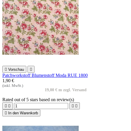

Vorschau

Patchworkstoff Blumenstoff Moda RUE 1800
1,90 €
(inkl. MwSt.)
19,00 € m zzgl. Versand
Rated
out of 5 stars based on
review(s)





In den Warenkorb