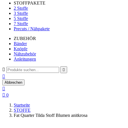
STOFFPAKETE
2 Stoffe
3 Stoffe
5 Stoffe
7 Stoffe
Precuts / Nähpakete
ZUBEHÖR
Bänder
Knöpfe
Nähzubehör
Anleitungen



Abbrechen


0
Startseite
STOFFE
Fat Quarter Tilda Stoff Blumen anitkrosa