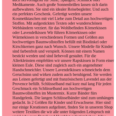
Medikamente. Auch große Sonnenbrillen lassen sich darin
aufbewahren. Sie sind ein idealer Reisebegleiter. Und auch
ein perfektes Geschenk. Gefertigt werden unsere
Kosmetiktaschen mit viel Liebe zum Detail aus hochwertigen
Stoffen. Mit aufgestickten Texten oder wunderschönen
Webbändern verziert. für das Wohlbefinden Körnerkissen
oder Lavendelkissen Wir führen Körnerkissen oder
Wärmekissen in verschiedenen Formen und Größen aus
hochwertigen Baumwollstoffen befüllt mit Biodinkel oder
Kirschkernen ganz nach Wunsch. Unsere Modelle für Kinder
sind farbenfroh und verspielt. Können mit einem Namen
bestickt werden und sind liebevoll gestaltet. Für die
Allerkleinsten empfehlen wir unsere Rapskissen in Form einer
kleinen Eule. Diese sind zugleich auch ein angenehmer
Handschmeichler. Unsere Lavendelkissen schmeicheln dem
Geruchsinn und wirken zudem auch beruhigend. Sie werden
aus Leinen gefertigt und mit französischem Lavendel aus der
Provence befüllt. Schlüsselband mal kurz mal lang Für jeden
Geschmack ein Schlüsselband aus hochwertigen
Baumwollstoffen im Mustermix. Kurze Bänder fürs
Handgelenk. Die langen Schlüsselbänder sind zum umhängen
gedacht. In 2 Größen für Kinder und Erwachsene. Hier sind
nur einige Kreationen aufgelistet, finden Sie in unserem Shop
weitere Textilien die wir alle unter folgenden Leitspruch mit