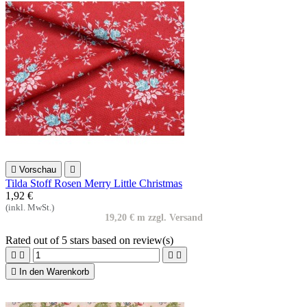

Vorschau

Tilda Stoff Rosen Merry Little Christmas
1,92 €
(inkl. MwSt.)
19,20 € m zzgl. Versand
Rated
out of 5 stars based on
review(s)





In den Warenkorb