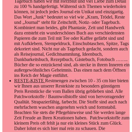
Tagebuch haben wir mit Herzblut und viel Liebe zum Detail
zu 100 % handgefertigt. Während sich Themen wiederholen
können, ist jedoch jedes Journal ein Unikat und einzigartig.
Das Wort „Junk“ bedeutet so viel wie „Kram, Trödel, Reste
und „Journal“ steht für Zeitschrift, Notiz- oder Tagebuch.
Kombiniert man beides, gibt Phantasie, Zeit und Handwerk
dazu entsteht ein wunderschönes Buch aus verschiedensten
Papieren die zum Teil mit Tee oder Kaffee gefärbt sind und
mit Aufklebern, Stempeldruck, Einschubtaschen, Spitze, Tags
dekoriert sind. Nicht nur als Tagebuch gedacht, sondern auch
als Reisejournal, Gedichtsammlung, Ideenbuch,
Dankbarkeitsbuch, Rezeptbuch, Gästebuch, Fotobuch ……..
Bücher die so entzückend sind, als stecke in ihrem Inneren ein
außergewöhnliches Geheimnis. Das einen nach dem Öffnen
ins Reich der Magie entführt.
RESTE-KISTE
Restmengen zwischen 10 - 35 cm hier bieten
wir Ihnen aus unserer Restekiste zu besonders günstigem
Preis Reststücke die vom Ballen übrig geblieben sind. Alle
Patchworkstoffe / Baumwollstoffe sind von hervorragender
Qualität. Strapazierfähig, farbecht. Die Stoffe sind auch nach
mehrfachem waschen angenehm weich und formstabil.
Beachten Sie stets die Pflegehinweise und Sie werden lange
Zeit Freude an Ihren Kreationen haben. Patchworkstoffe zum
kleinem Preis oft fehlt ja nur ein kleines Stück zum Glück.
Daher lohnt es sich hier mal rein zu schauen. Die