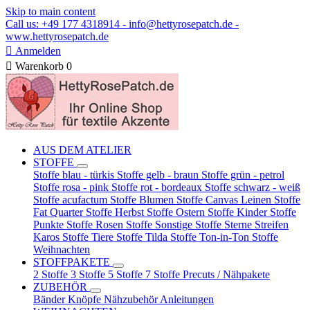
Skip to main content
Call us: +49 177 4318914 - info@hettyrosepatch.de -
www.hettyrosepatch.de

Anmelden

Warenkorb
0
AUS DEM ATELIER
STOFFE
Stoffe blau - türkis
Stoffe gelb - braun
Stoffe grün - petrol
Stoffe rosa - pink
Stoffe rot - bordeaux
Stoffe schwarz - weiß
Stoffe acufactum
Stoffe Blumen
Stoffe Canvas Leinen
Stoffe
Fat Quarter
Stoffe Herbst
Stoffe Ostern
Stoffe Kinder
Stoffe
Punkte
Stoffe Rosen
Stoffe Sonstige
Stoffe Sterne Streifen
Karos
Stoffe Tiere
Stoffe Tilda
Stoffe Ton-in-Ton
Stoffe
Weihnachten
STOFFPAKETE
2 Stoffe
3 Stoffe
5 Stoffe
7 Stoffe
Precuts / Nähpakete
ZUBEHÖR
Bänder
Knöpfe
Nähzubehör
Anleitungen