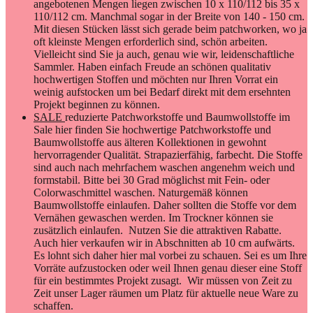
angebotenen Mengen liegen zwischen 10 x 110/112 bis 35 x
110/112 cm. Manchmal sogar in der Breite von 140 - 150 cm.
Mit diesen Stücken lässt sich gerade beim patchworken, wo ja
oft kleinste Mengen erforderlich sind, schön arbeiten.
Vielleicht sind Sie ja auch, genau wie wir, leidenschaftliche
Sammler. Haben einfach Freude an schönen qualitativ
hochwertigen Stoffen und möchten nur Ihren Vorrat ein
weinig aufstocken um bei Bedarf direkt mit dem ersehnten
Projekt beginnen zu können.
SALE
reduzierte Patchworkstoffe und Baumwollstoffe im
Sale hier finden Sie hochwertige Patchworkstoffe und
Baumwollstoffe aus älteren Kollektionen in gewohnt
hervorragender Qualität. Strapazierfähig, farbecht. Die Stoffe
sind auch nach mehrfachem waschen angenehm weich und
formstabil. Bitte bei 30 Grad möglichst mit Fein- oder
Colorwaschmittel waschen. Naturgemäß können
Baumwollstoffe einlaufen. Daher sollten die Stoffe vor dem
Vernähen gewaschen werden. Im Trockner können sie
zusätzlich einlaufen. Nutzen Sie die attraktiven Rabatte.
Auch hier verkaufen wir in Abschnitten ab 10 cm aufwärts.
Es lohnt sich daher hier mal vorbei zu schauen. Sei es um Ihre
Vorräte aufzustocken oder weil Ihnen genau dieser eine Stoff
für ein bestimmtes Projekt zusagt. Wir müssen von Zeit zu
Zeit unser Lager räumen um Platz für aktuelle neue Ware zu
schaffen.