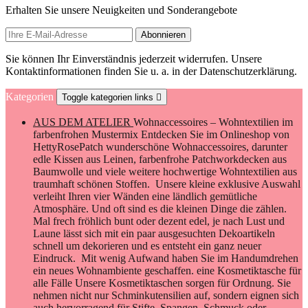
Erhalten Sie unsere Neuigkeiten und Sonderangebote
Sie können Ihr Einverständnis jederzeit widerrufen. Unsere
Kontaktinformationen finden Sie u. a. in der Datenschutzerklärung.
Kategorien
Toggle kategorien links

AUS DEM ATELIER
Wohnaccessoires – Wohntextilien im
farbenfrohen Mustermix Entdecken Sie im Onlineshop von
HettyRosePatch wunderschöne Wohnaccessoires, darunter
edle Kissen aus Leinen, farbenfrohe Patchworkdecken aus
Baumwolle und viele weitere hochwertige Wohntextilien aus
traumhaft schönen Stoffen. Unsere kleine exklusive Auswahl
verleiht Ihren vier Wänden eine ländlich gemütliche
Atmosphäre. Und oft sind es die kleinen Dinge die zählen.
Mal frech fröhlich bunt oder dezent edel, je nach Lust und
Laune lässt sich mit ein paar ausgesuchten Dekoartikeln
schnell um dekorieren und es entsteht ein ganz neuer
Eindruck. Mit wenig Aufwand haben Sie im Handumdrehen
ein neues Wohnambiente geschaffen. eine Kosmetiktasche für
alle Fälle Unsere Kosmetiktaschen sorgen für Ordnung. Sie
nehmen nicht nur Schminkutensilien auf, sondern eignen sich
auch hervorragend für Stifte, Spangen, Schmuck oder