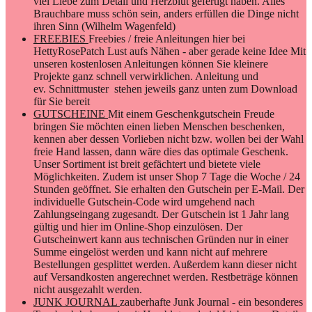
viel Liebe zum Detail und Herzblut gefertigt haben. Alles
Brauchbare muss schön sein, anders erfüllen die Dinge nicht
ihren Sinn (Wilhelm Wagenfeld)
FREEBIES
Freebies / freie Anleitungen hier bei
HettyRosePatch Lust aufs Nähen - aber gerade keine Idee Mit
unseren kostenlosen Anleitungen können Sie kleinere
Projekte ganz schnell verwirklichen. Anleitung und
ev. Schnittmuster stehen jeweils ganz unten zum Download
für Sie bereit
GUTSCHEINE
Mit einem Geschenkgutschein Freude
bringen Sie möchten einen lieben Menschen beschenken,
kennen aber dessen Vorlieben nicht bzw. wollen bei der Wahl
freie Hand lassen, dann wäre dies das optimale Geschenk.
Unser Sortiment ist breit gefächtert und bietete viele
Möglichkeiten. Zudem ist unser Shop 7 Tage die Woche / 24
Stunden geöffnet. Sie erhalten den Gutschein per E-Mail. Der
individuelle Gutschein-Code wird umgehend nach
Zahlungseingang zugesandt. Der Gutschein ist 1 Jahr lang
gültig und hier im Online-Shop einzulösen. Der
Gutscheinwert kann aus technischen Gründen nur in einer
Summe eingelöst werden und kann nicht auf mehrere
Bestellungen gesplittet werden. Außerdem kann dieser nicht
auf Versandkosten angerechnet werden. Restbeträge können
nicht ausgezahlt werden.
JUNK JOURNAL
zauberhafte Junk Journal - ein besonderes