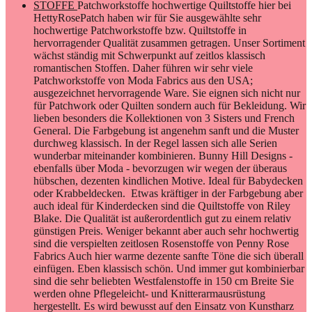
STOFFE
Patchworkstoffe hochwertige Quiltstoffe hier bei
HettyRosePatch haben wir für Sie ausgewählte sehr
hochwertige Patchworkstoffe bzw. Quiltstoffe in
hervorragender Qualität zusammen getragen. Unser Sortiment
wächst ständig mit Schwerpunkt auf zeitlos klassisch
romantischen Stoffen. Daher führen wir sehr viele
Patchworkstoffe von Moda Fabrics aus den USA;
ausgezeichnet hervorragende Ware. Sie eignen sich nicht nur
für Patchwork oder Quilten sondern auch für Bekleidung. Wir
lieben besonders die Kollektionen von 3 Sisters und French
General. Die Farbgebung ist angenehm sanft und die Muster
durchweg klassisch. In der Regel lassen sich alle Serien
wunderbar miteinander kombinieren. Bunny Hill Designs -
ebenfalls über Moda - bevorzugen wir wegen der überaus
hübschen, dezenten kindlichen Motive. Ideal für Babydecken
oder Krabbeldecken. Etwas kräftiger in der Farbgebung aber
auch ideal für Kinderdecken sind die Quiltstoffe von Riley
Blake. Die Qualität ist außerordentlich gut zu einem relativ
günstigen Preis. Weniger bekannt aber auch sehr hochwertig
sind die verspielten zeitlosen Rosenstoffe von Penny Rose
Fabrics Auch hier warme dezente sanfte Töne die sich überall
einfügen. Eben klassisch schön. Und immer gut kombinierbar
sind die sehr beliebten Westfalenstoffe in 150 cm Breite Sie
werden ohne Pflegeleicht- und Knitterarmausrüstung
hergestellt. Es wird bewusst auf den Einsatz von Kunstharz