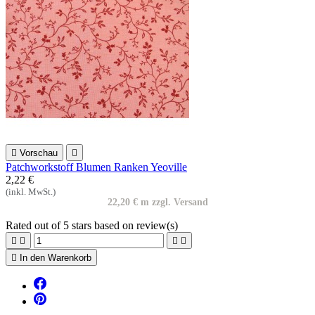

Vorschau

Patchworkstoff Blumen Ranken Yeoville
2,22 €
(inkl. MwSt.)
22,20 € m zzgl. Versand
Rated
out of 5 stars based on
review(s)





In den Warenkorb