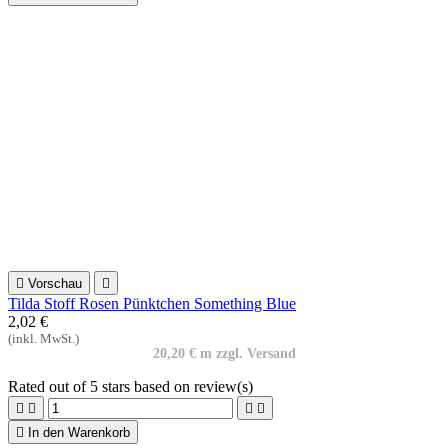

Vorschau

Tilda Stoff Rosen Pünktchen Something Blue
2,02 €
(inkl. MwSt.)
20,20 € m zzgl. Versand
Rated
out of 5 stars based on
review(s)





In den Warenkorb