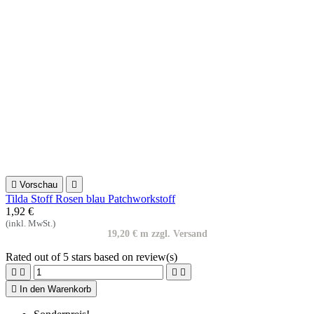

Vorschau

Tilda Stoff Rosen blau Patchworkstoff
1,92 €
(inkl. MwSt.)
19,20 € m zzgl. Versand
Rated
out of 5 stars based on
review(s)





In den Warenkorb
Sonderpreis!
-20%