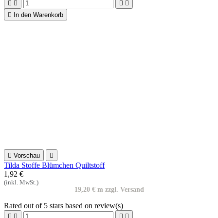

Vorschau

Tilda Stoffe Blümchen Quiltstoff
1,92 €
(inkl. MwSt.)
19,20 € m zzgl. Versand
Rated
out of 5 stars based on
review(s)





In den Warenkorb