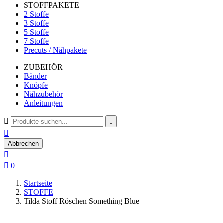
STOFFPAKETE
2 Stoffe
3 Stoffe
5 Stoffe
7 Stoffe
Precuts / Nähpakete
ZUBEHÖR
Bänder
Knöpfe
Nähzubehör
Anleitungen



Abbrechen


0
Startseite
STOFFE
Tilda Stoff Röschen Something Blue