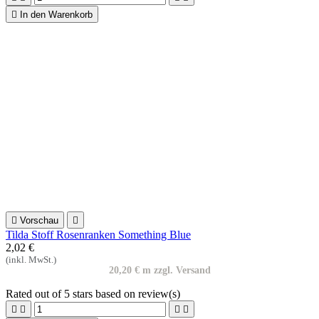

Vorschau

Tilda Stoff Rosenranken Something Blue
2,02 €
(inkl. MwSt.)
20,20 € m zzgl. Versand
Rated
out of 5 stars based on
review(s)





In den Warenkorb
Erhalten Sie unsere Neuigkeiten und Sonderangebote
Sie können Ihr Einverständnis jederzeit widerrufen. Unsere
Kontaktinformationen finden Sie u. a. in der Datenschutzerklärung.