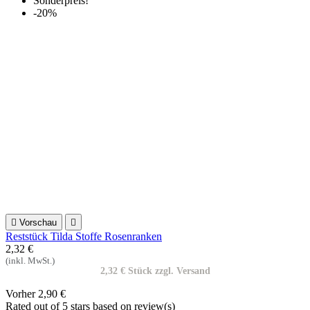

Vorschau

Reststück Tilda Stoffe Rosenranken
2,32 €
(inkl. MwSt.)
2,32 € Stück zzgl. Versand
Vorher
2,90 €
Rated
out of 5 stars based on
review(s)





In den Warenkorb