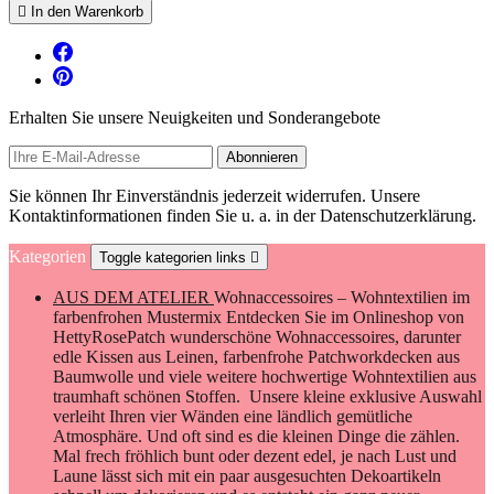
Kategorien
Toggle kategorien links

AUS DEM ATELIER
Wohnaccessoires – Wohntextilien im
farbenfrohen Mustermix Entdecken Sie im Onlineshop von
HettyRosePatch wunderschöne Wohnaccessoires, darunter
edle Kissen aus Leinen, farbenfrohe Patchworkdecken aus
Baumwolle und viele weitere hochwertige Wohntextilien aus
traumhaft schönen Stoffen. Unsere kleine exklusive Auswahl
verleiht Ihren vier Wänden eine ländlich gemütliche
Atmosphäre. Und oft sind es die kleinen Dinge die zählen.
Mal frech fröhlich bunt oder dezent edel, je nach Lust und
Laune lässt sich mit ein paar ausgesuchten Dekoartikeln
schnell um dekorieren und es entsteht ein ganz neuer
Eindruck. Mit wenig Aufwand haben Sie im Handumdrehen
ein neues Wohnambiente geschaffen. eine Kosmetiktasche für
alle Fälle Unsere Kosmetiktaschen sorgen für Ordnung. Sie
nehmen nicht nur Schminkutensilien auf, sondern eignen sich
auch hervorragend für Stifte, Spangen, Schmuck oder
Medikamente. Auch große Sonnenbrillen lassen sich darin
aufbewahren. Sie sind ein idealer Reisebegleiter. Und auch
ein perfektes Geschenk. Gefertigt werden unsere
Kosmetiktaschen mit viel Liebe zum Detail aus hochwertigen
Stoffen. Mit aufgestickten Texten oder wunderschönen
Webbändern verziert. für das Wohlbefinden Körnerkissen
oder Lavendelkissen Wir führen Körnerkissen oder