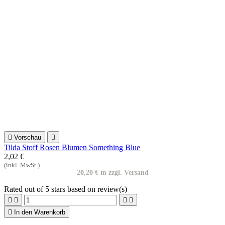

Vorschau

Tilda Stoff Rosen Blumen Something Blue
2,02 €
(inkl. MwSt.)
20,20 € m zzgl. Versand
Rated
out of 5 stars based on
review(s)





In den Warenkorb