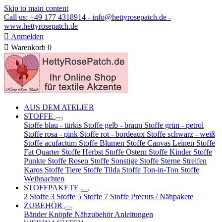
Skip to main content
Call us: +49 177 4318914 - info@hettyrosepatch.de -
www.hettyrosepatch.de

Anmelden

Warenkorb
0
AUS DEM ATELIER
STOFFE
Stoffe blau - türkis
Stoffe gelb - braun
Stoffe grün - petrol
Stoffe rosa - pink
Stoffe rot - bordeaux
Stoffe schwarz - weiß
Stoffe acufactum
Stoffe Blumen
Stoffe Canvas Leinen
Stoffe
Fat Quarter
Stoffe Herbst
Stoffe Ostern
Stoffe Kinder
Stoffe
Punkte
Stoffe Rosen
Stoffe Sonstige
Stoffe Sterne Streifen
Karos
Stoffe Tiere
Stoffe Tilda
Stoffe Ton-in-Ton
Stoffe
Weihnachten
STOFFPAKETE
2 Stoffe
3 Stoffe
5 Stoffe
7 Stoffe
Precuts / Nähpakete
ZUBEHÖR
Bänder
Knöpfe
Nähzubehör
Anleitungen