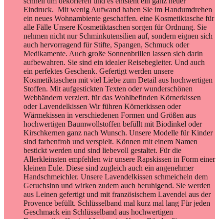
Wärmekissen in verschiedenen Formen und Größen aus
hochwertigen Baumwollstoffen befüllt mit Biodinkel oder
Kirschkernen ganz nach Wunsch. Unsere Modelle für Kinder
sind farbenfroh und verspielt. Können mit einem Namen
bestickt werden und sind liebevoll gestaltet. Für die
Allerkleinsten empfehlen wir unsere Rapskissen in Form einer
kleinen Eule. Diese sind zugleich auch ein angenehmer
Handschmeichler. Unsere Lavendelkissen schmeicheln dem
Geruchsinn und wirken zudem auch beruhigend. Sie werden
aus Leinen gefertigt und mit französischem Lavendel aus der
Provence befüllt. Schlüsselband mal kurz mal lang Für jeden
Geschmack ein Schlüsselband aus hochwertigen
Baumwollstoffen im Mustermix. Kurze Bänder fürs
Handgelenk. Die langen Schlüsselbänder sind zum umhängen
gedacht. In 2 Größen für Kinder und Erwachsene. Hier sind
nur einige Kreationen aufgelistet, finden Sie in unserem Shop
weitere Textilien die wir alle unter folgenden Leitspruch mit
viel Liebe zum Detail und Herzblut gefertigt haben. Alles
Brauchbare muss schön sein, anders erfüllen die Dinge nicht
ihren Sinn (Wilhelm Wagenfeld)
FREEBIES
Freebies / freie Anleitungen hier bei
HettyRosePatch Lust aufs Nähen - aber gerade keine Idee Mit
unseren kostenlosen Anleitungen können Sie kleinere
Projekte ganz schnell verwirklichen. Anleitung und
ev. Schnittmuster stehen jeweils ganz unten zum Download