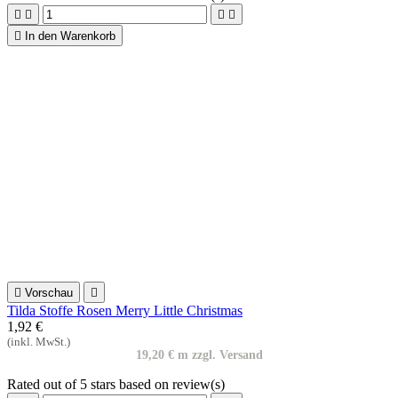

Vorschau

Tilda Stoffe Rosen Merry Little Christmas
1,92 €
(inkl. MwSt.)
19,20 € m zzgl. Versand
Rated
out of 5 stars based on
review(s)





In den Warenkorb