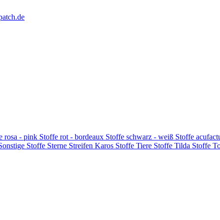
patch.de
e rosa - pink
Stoffe rot - bordeaux
Stoffe schwarz - weiß
Stoffe acufac
 Sonstige
Stoffe Sterne Streifen Karos
Stoffe Tiere
Stoffe Tilda
Stoffe T