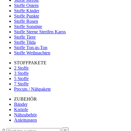
Stoffe Herbst
Stoffe Ostern
Stoffe Kinder
Stoffe Punkte
Stoffe Rosen
Stoffe Sonstige
Stoffe Sterne Streifen Karos
Stoffe Tiere
Stoffe Tilda
Stoffe Ton-in-Ton
Stoffe Weihnachten
STOFFPAKETE
2 Stoffe
3 Stoffe
5 Stoffe
7 Stoffe
Precuts / Nähpakete
ZUBEHÖR
Bänder
Knöpfe
Nähzubehör
Anleitungen
