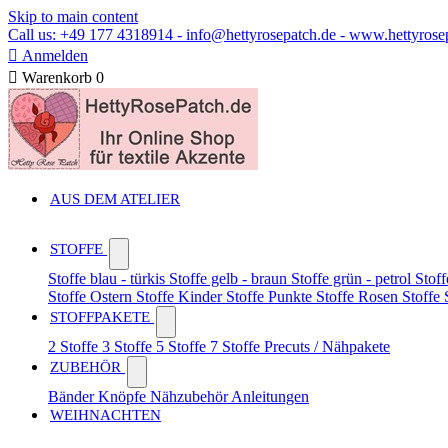
Skip to main content
Call us: +49 177 4318914 - info@hettyrosepatch.de - www.hettyrose

Anmelden

Warenkorb
0
AUS DEM ATELIER
STOFFE
Stoffe blau - türkis
Stoffe gelb - braun
Stoffe grün - petrol
Stoff
Stoffe Ostern
Stoffe Kinder
Stoffe Punkte
Stoffe Rosen
Stoffe
STOFFPAKETE
2 Stoffe
3 Stoffe
5 Stoffe
7 Stoffe
Precuts / Nähpakete
ZUBEHÖR
Bänder
Knöpfe
Nähzubehör
Anleitungen
WEIHNACHTEN