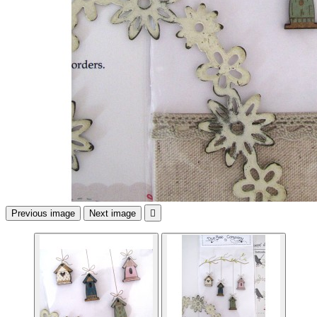
Previous image
Next image
