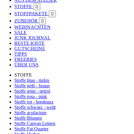
AUS DEM ATELIER
STOFFE

STOFFPAKETE

ZUBEHÖR

WEIHNACHTEN
SALE
JUNK JOURNAL
RESTE-KISTE
GUTSCHEINE
TIPPS
FREEBIES
ÜBER UNS
STOFFE
Stoffe blau - türkis
Stoffe gelb - braun
Stoffe grün - petrol
Stoffe rosa - pink
Stoffe rot - bordeaux
Stoffe schwarz - weiß
Stoffe acufactum
Stoffe Blumen
Stoffe Canvas Leinen
Stoffe Fat Quarter