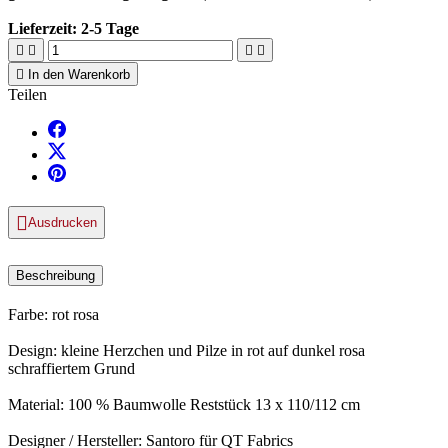
Lieferzeit:
2-5 Tage





In den Warenkorb
Teilen

Ausdrucken
Beschreibung
Farbe: rot rosa
Design: kleine Herzchen und Pilze in rot auf dunkel rosa
schraffiertem Grund
Material: 100 % Baumwolle Reststück 13 x 110/112 cm
Designer / Hersteller: Santoro für QT Fabrics