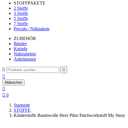
STOFFPAKETE
2 Stoffe
3 Stoffe
5 Stoffe
7 Stoffe
Precuts / Nähpakete
ZUBEHÖR
Bänder
Knöpfe
Nähzubehör
Anleitungen



Abbrechen


0
Startseite
STOFFE
Kinderstoffe Baumwolle Herz Pilze Patchworkstoff My Story