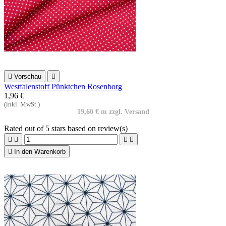

Vorschau

Westfalenstoff Pünktchen Rosenborg
1,96 €
(inkl. MwSt.)
19,60 € m zzgl. Versand
Rated
out of 5 stars based on
review(s)





In den Warenkorb