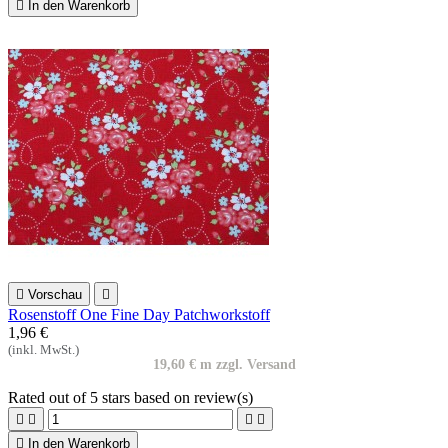

In den Warenkorb

Vorschau

Rosenstoff One Fine Day Patchworkstoff
1,96 €
(inkl. MwSt.)
19,60 € m zzgl. Versand
Rated
out of 5 stars based on
review(s)





In den Warenkorb