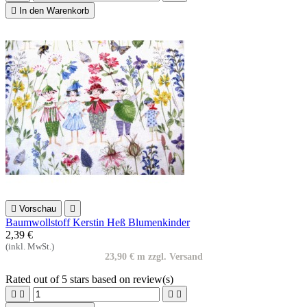

In den Warenkorb

Vorschau

Baumwollstoff Kerstin Heß Blumenkinder
2,39 €
(inkl. MwSt.)
23,90 € m zzgl. Versand
Rated
out of 5 stars based on
review(s)



