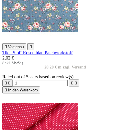

Vorschau

Tilda Stoff Rosen blau Patchworkstoff
2,02 €
(inkl. MwSt.)
20,20 € m zzgl. Versand
Rated
out of 5 stars based on
review(s)





In den Warenkorb