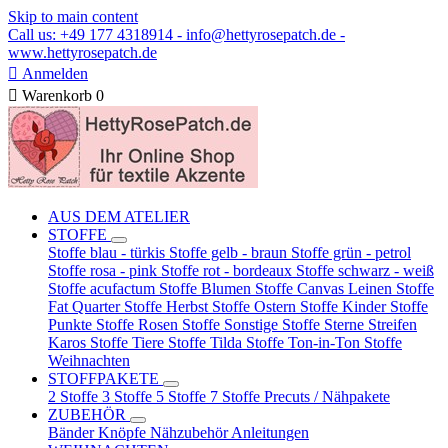
Skip to main content
Call us: +49 177 4318914 - info@hettyrosepatch.de -
www.hettyrosepatch.de

Anmelden

Warenkorb
0
AUS DEM ATELIER
STOFFE
Stoffe blau - türkis
Stoffe gelb - braun
Stoffe grün - petrol
Stoffe rosa - pink
Stoffe rot - bordeaux
Stoffe schwarz - weiß
Stoffe acufactum
Stoffe Blumen
Stoffe Canvas Leinen
Stoffe
Fat Quarter
Stoffe Herbst
Stoffe Ostern
Stoffe Kinder
Stoffe
Punkte
Stoffe Rosen
Stoffe Sonstige
Stoffe Sterne Streifen
Karos
Stoffe Tiere
Stoffe Tilda
Stoffe Ton-in-Ton
Stoffe
Weihnachten
STOFFPAKETE
2 Stoffe
3 Stoffe
5 Stoffe
7 Stoffe
Precuts / Nähpakete
ZUBEHÖR
Bänder
Knöpfe
Nähzubehör
Anleitungen