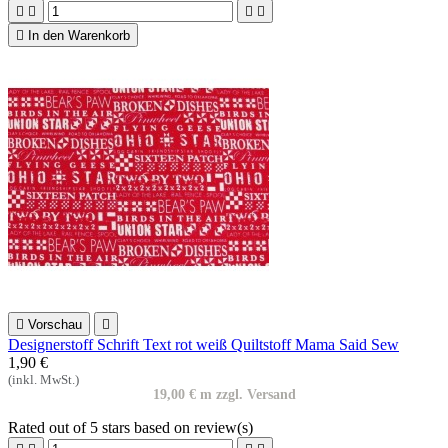





In den Warenkorb

Vorschau

Designerstoff Schrift Text rot weiß Quiltstoff Mama Said Sew
1,90 €
(inkl. MwSt.)
19,00 € m zzgl. Versand
Rated
out of 5 stars based on
review(s)