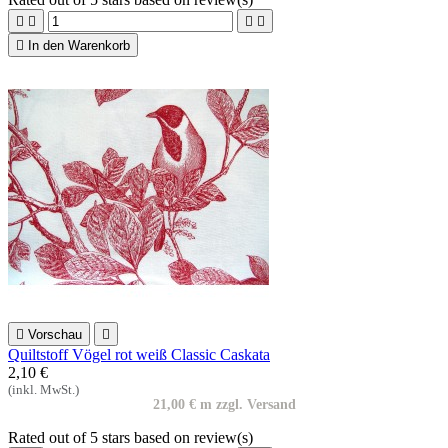





In den Warenkorb

Vorschau

Quiltstoff Vögel rot weiß Classic Caskata
2,10 €
(inkl. MwSt.)
21,00 € m zzgl. Versand
Rated
out of 5 stars based on
review(s)