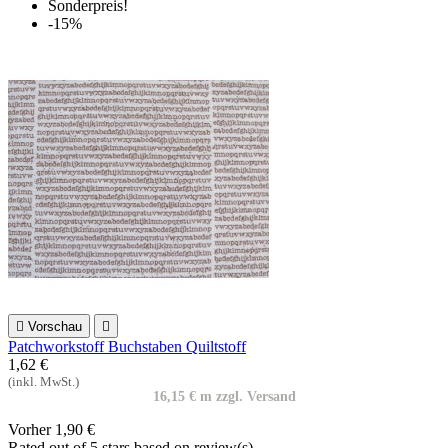
Sonderpreis!
-15%

Vorschau

Patchworkstoff Buchstaben Quiltstoff
1,62 €
(inkl. MwSt.)
16,15 € m zzgl. Versand
Vorher
1,90 €
Rated
out of 5 stars based on
review(s)