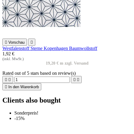

Vorschau

Westfalenstoff Sterne Kopenhagen Baumwollstoff
1,92 €
(inkl. MwSt.)
19,20 € m zzgl. Versand
Rated
out of 5 stars based on
review(s)





In den Warenkorb
Clients also bought
Sonderpreis!
-15%