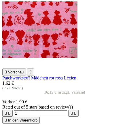

Vorschau

Patchworkstoff Mädchen rot rosa Lecien
1,62 €
(inkl. MwSt.)
16,15 € m zzgl. Versand
Vorher
1,90 €
Rated
out of 5 stars based on
review(s)





In den Warenkorb