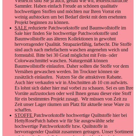
Vielleicht sind Sie ja auch, genau wie wir, leidenschaftliche
Sammler. Haben einfach Freude an schönen qualitativ
hochwertigen Stoffen und möchten nur Ihren Vorrat ein
weinig aufstocken um bei Bedarf direkt mit dem ersehnten
Projekt beginnen zu können.
SALE
reduzierte Patchworkstoffe und Baumwollstoffe im
Sale hier finden Sie hochwertige Patchworkstoffe und
Baumwollstoffe aus älteren Kollektionen in gewohnt
hervorragender Qualität. Strapazierfähig, farbecht. Die Stoffe
sind auch nach mehrfachem waschen angenehm weich und
formstabil. Bitte bei 30 Grad möglichst mit Fein- oder
Colorwaschmittel waschen. Naturgemäß können
Baumwollstoffe einlaufen. Daher sollten die Stoffe vor dem
Vernähen gewaschen werden. Im Trockner können sie
zusätzlich einlaufen. Nutzen Sie die attraktiven Rabatte.
Auch hier verkaufen wir in Abschnitten ab 10 cm aufwärts.
Es lohnt sich daher hier mal vorbei zu schauen. Sei es um Ihre
Vorräte aufzustocken oder weil Ihnen genau dieser eine Stoff
für ein bestimmtes Projekt zusagt. Wir müssen von Zeit zu
Zeit unser Lager räumen um Platz für aktuelle neue Ware zu
schaffen.
STOFFE
Patchworkstoffe hochwertige Quiltstoffe hier bei
HettyRosePatch haben wir für Sie ausgewählte sehr
hochwertige Patchworkstoffe bzw. Quiltstoffe in
hervorragender Qualität zusammen getragen. Unser Sortiment