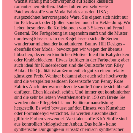
wächst ständig mit Schwerpunkt auf zeitlos klassisch
romantischen Stoffen. Daher führen wir sehr viele
Patchworkstoffe von Moda Fabrics aus den USA;
ausgezeichnet hervorragende Ware. Sie eignen sich nicht nur
für Patchwork oder Quilten sondern auch für Bekleidung. Wir
lieben besonders die Kollektionen von 3 Sisters und French
General. Die Farbgebung ist angenehm sanft und die Muster
durchweg klassisch. In der Regel lassen sich alle Serien
wunderbar miteinander kombinieren. Bunny Hill Designs -
ebenfalls über Moda - bevorzugen wir wegen der überaus
hübschen, dezenten kindlichen Motive. Ideal für Babydecken
oder Krabbeldecken. Etwas kräftiger in der Farbgebung aber
auch ideal für Kinderdecken sind die Quiltstoffe von Riley
Blake. Die Qualität ist außerordentlich gut zu einem relativ
günstigen Preis. Weniger bekannt aber auch sehr hochwertig
sind die verspielten zeitlosen Rosenstoffe von Penny Rose
Fabrics Auch hier warme dezente sanfte Töne die sich überall
einfügen. Eben klassisch schön. Und immer gut kombinierbar
sind die sehr beliebten Westfalenstoffe in 150 cm Breite Sie
werden ohne Pflegeleicht- und Knitterarmausrüstung
hergestellt. Es wird bewusst auf den Einsatz von Kunstharz
oder Formaldehyd verzichtet. Es werden ausschließlich
giftfreie Farben verwendet. Westfalenstoffe KbA Stoffe sind
aus kontrolliert biologischem Anbau. Das heißt - keine
synthetische Düngungkein Einsatz chemisch-synthetischer