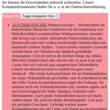
Sie können Ihr Einverständnis jederzeit widerrufen. Unsere
Kontaktinformationen finden Sie u. a. in der Datenschutzerklärung.
Kategorien
Toggle kategorien links

AUS DEM ATELIER
Wohnaccessoires – Wohntextilien im
farbenfrohen Mustermix Entdecken Sie im Onlineshop von
HettyRosePatch wunderschöne Wohnaccessoires, darunter
edle Kissen aus Leinen, farbenfrohe Patchworkdecken aus
Baumwolle und viele weitere hochwertige Wohntextilien aus
traumhaft schönen Stoffen. Unsere kleine exklusive Auswahl
verleiht Ihren vier Wänden eine ländlich gemütliche
Atmosphäre. Und oft sind es die kleinen Dinge die zählen.
Mal frech fröhlich bunt oder dezent edel, je nach Lust und
Laune lässt sich mit ein paar ausgesuchten Dekoartikeln
schnell um dekorieren und es entsteht ein ganz neuer
Eindruck. Mit wenig Aufwand haben Sie im Handumdrehen
ein neues Wohnambiente geschaffen. eine Kosmetiktasche für
alle Fälle Unsere Kosmetiktaschen sorgen für Ordnung. Sie
nehmen nicht nur Schminkutensilien auf, sondern eignen sich
auch hervorragend für Stifte, Spangen, Schmuck oder
Medikamente. Auch große Sonnenbrillen lassen sich darin
aufbewahren. Sie sind ein idealer Reisebegleiter. Und auch
ein perfektes Geschenk. Gefertigt werden unsere
Kosmetiktaschen mit viel Liebe zum Detail aus hochwertigen