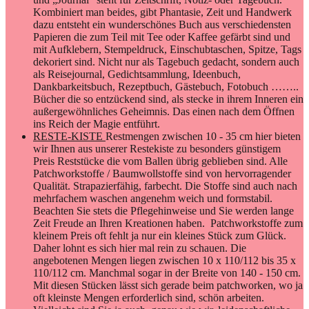
Kombiniert man beides, gibt Phantasie, Zeit und Handwerk
dazu entsteht ein wunderschönes Buch aus verschiedensten
Papieren die zum Teil mit Tee oder Kaffee gefärbt sind und
mit Aufklebern, Stempeldruck, Einschubtaschen, Spitze, Tags
dekoriert sind. Nicht nur als Tagebuch gedacht, sondern auch
als Reisejournal, Gedichtsammlung, Ideenbuch,
Dankbarkeitsbuch, Rezeptbuch, Gästebuch, Fotobuch ……..
Bücher die so entzückend sind, als stecke in ihrem Inneren ein
außergewöhnliches Geheimnis. Das einen nach dem Öffnen
ins Reich der Magie entführt.
RESTE-KISTE
Restmengen zwischen 10 - 35 cm hier bieten
wir Ihnen aus unserer Restekiste zu besonders günstigem
Preis Reststücke die vom Ballen übrig geblieben sind. Alle
Patchworkstoffe / Baumwollstoffe sind von hervorragender
Qualität. Strapazierfähig, farbecht. Die Stoffe sind auch nach
mehrfachem waschen angenehm weich und formstabil.
Beachten Sie stets die Pflegehinweise und Sie werden lange
Zeit Freude an Ihren Kreationen haben. Patchworkstoffe zum
kleinem Preis oft fehlt ja nur ein kleines Stück zum Glück.
Daher lohnt es sich hier mal rein zu schauen. Die
angebotenen Mengen liegen zwischen 10 x 110/112 bis 35 x
110/112 cm. Manchmal sogar in der Breite von 140 - 150 cm.
Mit diesen Stücken lässt sich gerade beim patchworken, wo ja
oft kleinste Mengen erforderlich sind, schön arbeiten.