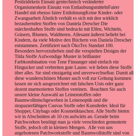
Pestizidekein Einsatz gentechnisch veränderter
Organismenkein Einsatz von EntlaubungsmittelnFairer
Handel mit ebenso fairer EntlohnungKeine Kinder- oder
Zwangsarbeit Ähnlich verhält es sich mit den wirklich
bezaubernden Stoffen von Daniela Drescher Die
märchenhaften Stoffe sind bedruckt mit Elfen, Wichteln,
Gräsern, Blumen, Waldtieren. Allesamt äußerst beliebt bei
Kindern, da viele Motive den Büchern von Daniela Drescher
entstammen. Zertifiziert nach ÖkoTex Standart 100.
Besonders hervorzuheben sind die verspielten Designs der
Tilda Stoffe Aufwendige Muster in brillianter
Farbkombination von Tone Finnanger sind einfach ein
Hingucker und verbreiten gute Laune. wir lieben diese Stoffe
über alles. Sie sind einzigartig und unverwechselbar. Damit all
diese wunderschönen Muster auch voll zur Geltung kommen
lassen sie sich ausgezeichnet mit falschen Unis oder ganz
dezent marmorierten Stoffen vereinen. Beachten Sie auch
unsere kleine Auswahl an Leinenstoffen oder
Baumwollmischgeweben in Leinenoptik und die
strapazierfähigen Canvas Stoffe oder Kunstleder. Ideal für
Shopper, Citybags oder Kosmetiktaschen. Alle Stoffe bieten
wir in Abschnitten ab 10 cm aufwärts an. Gerade beim
Patchworken benötigt man ja viele verschieden gemusterte
Stoffe, jedoch oft in kleinen Mengen. Alle von uns
angebotenen Patchworkstoffe und Baumwollstoffe sind von