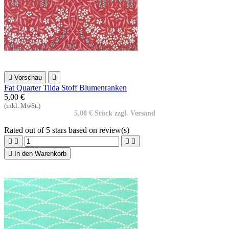

Vorschau

Fat Quarter Tilda Stoff Blumenranken
5,00 €
(inkl. MwSt.)
5,00 € Stück zzgl. Versand
Rated
out of 5 stars based on
review(s)





In den Warenkorb