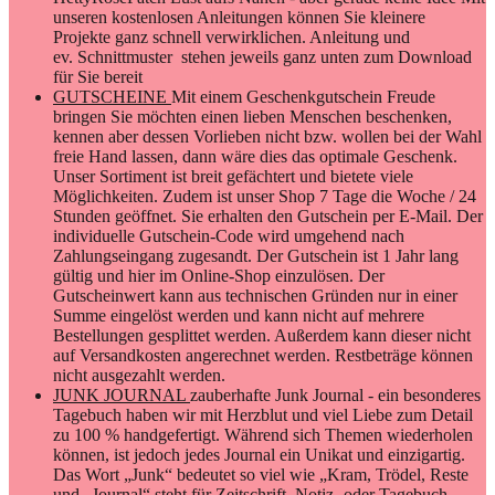
unseren kostenlosen Anleitungen können Sie kleinere
Projekte ganz schnell verwirklichen. Anleitung und
ev. Schnittmuster stehen jeweils ganz unten zum Download
für Sie bereit
GUTSCHEINE
Mit einem Geschenkgutschein Freude
bringen Sie möchten einen lieben Menschen beschenken,
kennen aber dessen Vorlieben nicht bzw. wollen bei der Wahl
freie Hand lassen, dann wäre dies das optimale Geschenk.
Unser Sortiment ist breit gefächtert und bietete viele
Möglichkeiten. Zudem ist unser Shop 7 Tage die Woche / 24
Stunden geöffnet. Sie erhalten den Gutschein per E-Mail. Der
individuelle Gutschein-Code wird umgehend nach
Zahlungseingang zugesandt. Der Gutschein ist 1 Jahr lang
gültig und hier im Online-Shop einzulösen. Der
Gutscheinwert kann aus technischen Gründen nur in einer
Summe eingelöst werden und kann nicht auf mehrere
Bestellungen gesplittet werden. Außerdem kann dieser nicht
auf Versandkosten angerechnet werden. Restbeträge können
nicht ausgezahlt werden.
JUNK JOURNAL
zauberhafte Junk Journal - ein besonderes
Tagebuch haben wir mit Herzblut und viel Liebe zum Detail
zu 100 % handgefertigt. Während sich Themen wiederholen
können, ist jedoch jedes Journal ein Unikat und einzigartig.
Das Wort „Junk“ bedeutet so viel wie „Kram, Trödel, Reste
und „Journal“ steht für Zeitschrift, Notiz- oder Tagebuch.