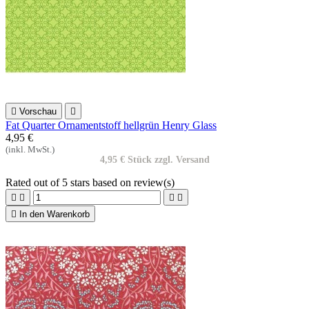

Vorschau

Fat Quarter Ornamentstoff hellgrün Henry Glass
4,95 €
(inkl. MwSt.)
4,95 € Stück zzgl. Versand
Rated
out of 5 stars based on
review(s)





In den Warenkorb