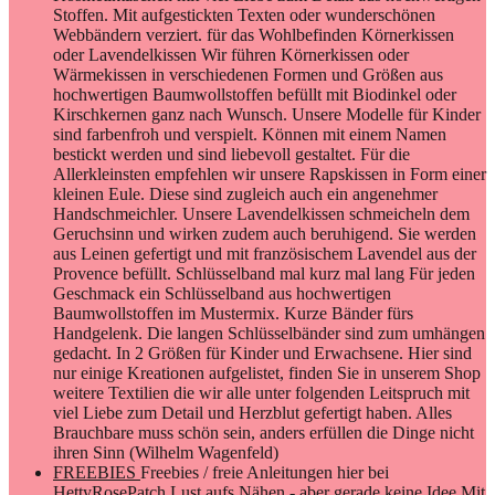
Stoffen. Mit aufgestickten Texten oder wunderschönen
Webbändern verziert. für das Wohlbefinden Körnerkissen
oder Lavendelkissen Wir führen Körnerkissen oder
Wärmekissen in verschiedenen Formen und Größen aus
hochwertigen Baumwollstoffen befüllt mit Biodinkel oder
Kirschkernen ganz nach Wunsch. Unsere Modelle für Kinder
sind farbenfroh und verspielt. Können mit einem Namen
bestickt werden und sind liebevoll gestaltet. Für die
Allerkleinsten empfehlen wir unsere Rapskissen in Form einer
kleinen Eule. Diese sind zugleich auch ein angenehmer
Handschmeichler. Unsere Lavendelkissen schmeicheln dem
Geruchsinn und wirken zudem auch beruhigend. Sie werden
aus Leinen gefertigt und mit französischem Lavendel aus der
Provence befüllt. Schlüsselband mal kurz mal lang Für jeden
Geschmack ein Schlüsselband aus hochwertigen
Baumwollstoffen im Mustermix. Kurze Bänder fürs
Handgelenk. Die langen Schlüsselbänder sind zum umhängen
gedacht. In 2 Größen für Kinder und Erwachsene. Hier sind
nur einige Kreationen aufgelistet, finden Sie in unserem Shop
weitere Textilien die wir alle unter folgenden Leitspruch mit
viel Liebe zum Detail und Herzblut gefertigt haben. Alles
Brauchbare muss schön sein, anders erfüllen die Dinge nicht
ihren Sinn (Wilhelm Wagenfeld)
FREEBIES
Freebies / freie Anleitungen hier bei
HettyRosePatch Lust aufs Nähen - aber gerade keine Idee Mit