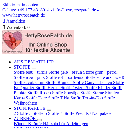
Skip to main content
Call us: +49 177 4318914 - info@hettyrosepatch.de -
www.hettyrosepatch.de

Anmelden

Warenkorb
0
AUS DEM ATELIER
STOFFE
Stoffe blau - türkis
Stoffe gelb - braun
Stoffe grün - petrol
Stoffe rosa - pink
Stoffe rot - bordeaux
Stoffe schwarz - weiß
Stoffe acufactum
Stoffe Blumen
Stoffe Canvas Leinen
Stoffe
Fat Quarter
Stoffe Herbst
Stoffe Ostern
Stoffe Kinder
Stoffe
Punkte
Stoffe Rosen
Stoffe Sonstige
Stoffe Sterne Streifen
Karos
Stoffe Tiere
Stoffe Tilda
Stoffe Ton-in-Ton
Stoffe
Weihnachten
STOFFPAKETE
2 Stoffe
3 Stoffe
5 Stoffe
7 Stoffe
Precuts / Nähpakete
ZUBEHÖR
Bänder
Knöpfe
Nähzubehör
Anleitungen