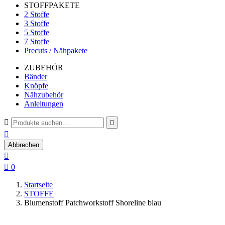
STOFFPAKETE
2 Stoffe
3 Stoffe
5 Stoffe
7 Stoffe
Precuts / Nähpakete
ZUBEHÖR
Bänder
Knöpfe
Nähzubehör
Anleitungen



Abbrechen


0
Startseite
STOFFE
Blumenstoff Patchworkstoff Shoreline blau