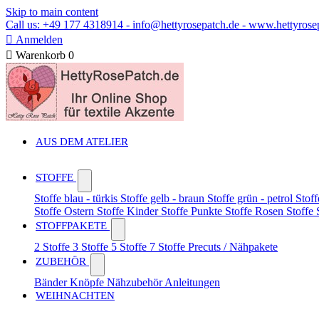
Skip to main content
Call us: +49 177 4318914 - info@hettyrosepatch.de - www.hettyrose

Anmelden

Warenkorb
0
AUS DEM ATELIER
STOFFE
Stoffe blau - türkis
Stoffe gelb - braun
Stoffe grün - petrol
Stoff
Stoffe Ostern
Stoffe Kinder
Stoffe Punkte
Stoffe Rosen
Stoffe
STOFFPAKETE
2 Stoffe
3 Stoffe
5 Stoffe
7 Stoffe
Precuts / Nähpakete
ZUBEHÖR
Bänder
Knöpfe
Nähzubehör
Anleitungen
WEIHNACHTEN