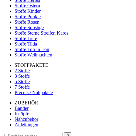
Stoffe Herbst
Stoffe Ostern
Stoffe Kinder
Stoffe Punkte
Stoffe Rosen
Stoffe Sonstige
Stoffe Sterne Streifen Karos
Stoffe Tiere
Stoffe Tilda
Stoffe Ton-in-Ton
Stoffe Weihnachten
STOFFPAKETE
2 Stoffe
3 Stoffe
5 Stoffe
7 Stoffe
Precuts / Nähpakete
ZUBEHÖR
Bänder
Knöpfe
Nähzubehör
Anleitungen
