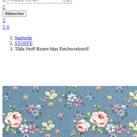


Abbrechen


0
Startseite
STOFFE
Tilda Stoff Rosen blau Patchworkstoff