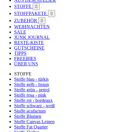
AUS DEM ATELIER
STOFFE

STOFFPAKETE

ZUBEHÖR

WEIHNACHTEN
SALE
JUNK JOURNAL
RESTE-KISTE
GUTSCHEINE
TIPPS
FREEBIES
ÜBER UNS
STOFFE
Stoffe blau - türkis
Stoffe gelb - braun
Stoffe grün - petrol
Stoffe rosa - pink
Stoffe rot - bordeaux
Stoffe schwarz - weiß
Stoffe acufactum
Stoffe Blumen
Stoffe Canvas Leinen
Stoffe Fat Quarter