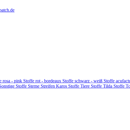
patch.de
e rosa - pink
Stoffe rot - bordeaux
Stoffe schwarz - weiß
Stoffe acufac
 Sonstige
Stoffe Sterne Streifen Karos
Stoffe Tiere
Stoffe Tilda
Stoffe T